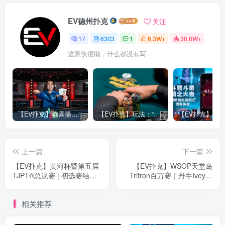
EV德州扑克
关注
17
6303
1
6.3W+
30.6W+
这家伙很懒，什么都没有写...
【EV扑克】恭喜蒲蔚然赛事#65夺冠，收获国人2023WSOP第六条金手链，奖金93万刀！
【EV扑克】玩法：“松弱鱼/松凶鱼打法”的基本攻略
上一篇
下一篇
【EV扑克】黄河杯暨第五届
【EV扑克】WSOP天堂岛
TJPT®总决赛 | 初选赛结
Tritron百万赛｜丹牛Ivey等
束，黄河杯404人次参赛73
大牌纷纷出局！陈东迷你主
人晋级 鸿楠、莫宏波领跑
赛事顺利晋级
相关推荐
B/C两组