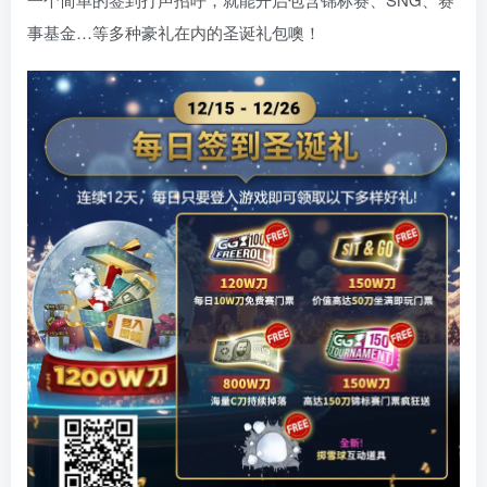
事基金…等多种豪礼在内的圣诞礼包噢！