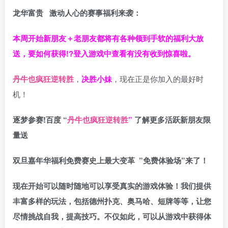
龙华富贵 激动人心的赛事福利来袭：
本周开始新朋友＋老朋友都将有各种领到手软的福利大放
送，要如何获得!?登入游戏中查看有没有收到惊喜啦。
丹牛也疯狂逆转胜
，
决胜小妹
，现在正是你加入的最好时
机！
逐梦参赛!百度 “
丹牛也疯狂逆转胜
”
了解更多
活跃新朋友限
量送
双旦嘉年华福利
免费赛史上最大变革
”免费体验场”来了！
现在开始可以随时随地可以享受真实的游戏体验！我们提供
丰富多样的玩法，包括德州扑克、奥马哈、短牌等等，让您
尽情挑战自我，提高技巧。不仅如此，
可以从游戏中获得体