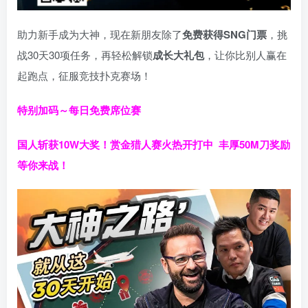
助力新手成为大神，现在新朋友除了
免费获得SNG门票
，挑
战30天30项任务，再轻松解锁
成长大礼包
，让你比别人赢在
起跑点，征服竞技扑克赛场！
特别加码～每日免费席位赛
国人斩获
10W
大奖！
赏金猎人赛火热开打中 丰厚50M刀奖励
等你来战！