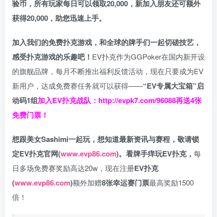
验币，所有玩家每日可以领取20,000，新加入朋友还可额外
获得20,000，助您迅速上手。
加入我们的免费扑克游戏，和全球的牌手们一起切磋技艺，
感受扑克游戏的乐趣吧！
EV扑克作为GGPoker在国内新开设
的旗舰品牌，每月不断推出福利反馈活动，现在只要成为EV
新用户，达成免费赛任务就可以获得——
“EV专属大宝箱”启
动码1组
加入EV扑克战队：
http://evpk7.com/96088
再送4张
免费门票！
想跟美女Sashimi一起玩，
想知道最新资讯与赛程，
敬请锁
定EV扑克官网(
www.evp86.com
)。
看牌手痒玩EV扑克，
每
日多场免费赛奖励高达20w，现在注册
EV扑克
(
www.evp86.com
)
额外加赠
8张幸运赛门票
最高奖励1500
倍！