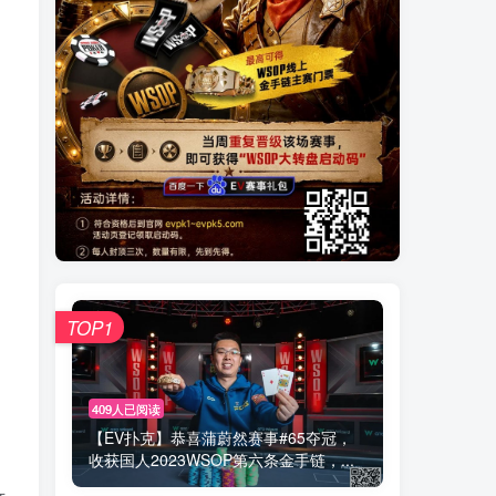
TOP1
409人已阅读
【EV扑克】恭喜蒲蔚然赛事#65夺冠，
收获国人2023WSOP第六条金手链，...