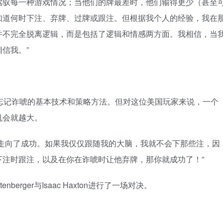
驾驭每一种游戏情况；当他们的牌最差时，他们输得更少（甚至
知道何时下注、弃牌、过牌或跟注。但根据我个人的经验，我在
并不完全脱离逻辑，而是包括了逻辑和情感两方面。我相信，当
信我。”
不意味着忘记诈唬的基本技术和策略方法。但对这位美国玩家来说，一个
机会就越大。
我走向了成功。如果我仅仅跟随我的大脑，我就不会下那些注，因
下注时跟注，以及在你在诈唬时让他弃牌，那你就成功了！”
berger与Isaac Haxton进行了一场对决。