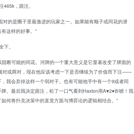
n下注465k，跟注。
，面对的是圈子里最激进的玩家之一。如果能有顺子或同花的潜
有这样的好事。”
on全下。
可以阻断可能的同花。河牌的一个重大意义是它显著改变了牌面的
一个顶对或两对，现在他应该考虑一下是否继续为了价值而下注——
下，我会弃掉这样一个弱对子。也有可能他手中有一个9或者同
。最后我决定跟注，松了一口气看到Haxton用A♥2♦诈唬！我
如何将扑克决策中的直觉方面与博弈论的逻辑相结合。”