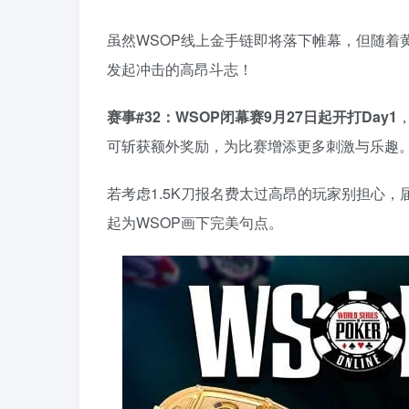
虽然WSOP线上金手链即将落下帷幕，但随着
发起冲击的高昂斗志！
赛事#32：WSOP闭幕赛9月27日起开打Day1
可斩获额外奖励，为比赛增添更多刺激与乐趣
若考虑1.5K刀报名费太过高昂的玩家别担心
起为WSOP画下完美句点。