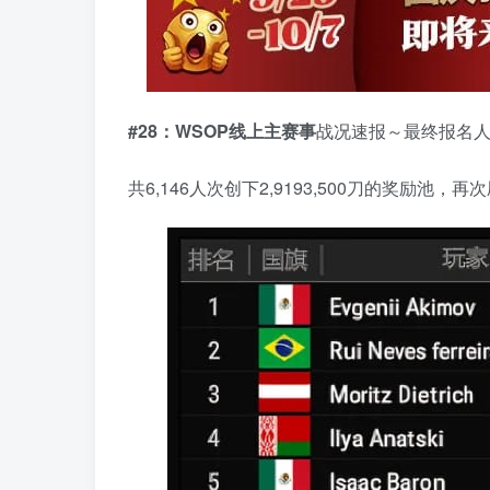
#28：WSOP线上主赛事
战况速报～最终报名
共6,146人次创下2,9193,500刀的奖励