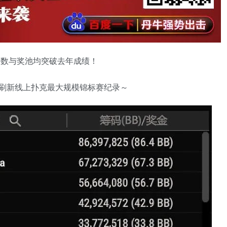
人数与奖池均突破去年成绩！
池，再次刷新线上扑克最大规模锦标赛纪录～