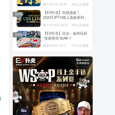
站】详细赛程赛制发布（11
11月1日 18:36
184人已阅读
月10日-15日）
【EV扑克】在线选拔丨
TOP8
2023TJPT®线上选拔系列赛
第三季将于11月15日至24日
11月15日 20:37
152人已阅读
正式开启！
【EV扑克】玩法：如何玩好
TOP9
“容易受伤”的AK？
8月23日 12:17
147人已阅读
用