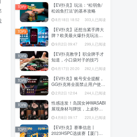
可
【EV扑克】玩法：“松弱鱼/
TOP2
那
松凶鱼打法”的基本攻略
8月18日 18:52
303人已阅读
我
【EV扑克】还想当紧手蹲大
TOP3
牌？欧美最火爆扑克玩法
《鱿鱼游戏》不给你机会
9月2日 09:47
299人已阅读
【EV扑克教学】职业牌手才
TOP4
知道，小口袋对子的技巧
6月17日 20:20
282人已阅读
【EV扑克】账号安全提醒，
TOP5
GG扑克将全面禁止用户使用
任何「模拟器」及「越狱手
2月2日 12:04
244人已阅读
机」运行游戏
性感连发！岛国女神WASABI
TOP6
展现身材与牌技，上桌秒清
空老板
4月8日 09:17
220人已阅读
【EV扑克】赛事信息丨
TOP7
2023HSPC选拔赛【厦门