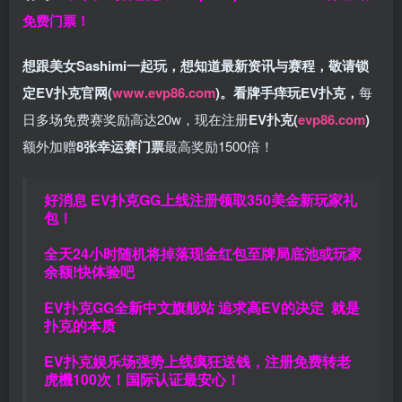
免费门票！
想跟美女Sashimi一起玩，
想知道最新资讯与赛程，
敬请锁
定EV扑克官网(
www.evp86.com
)。
看牌手痒玩EV扑克，
每
日多场免费赛奖励高达20w，现在注册
EV扑克(
evp86.com
)
额外加赠
8张幸运赛门票
最高奖励1500倍！
好消息 EV扑克GG上线注册领取350美金新玩家礼
包！
全天24小时随机将掉落现金红包至牌局底池或玩家
余额!快体验吧
EV扑克GG
全新中文旗舰站
追求高EV
的决定
就是
扑克的本质
EV扑克娱乐场强势上线疯狂送钱，注册免费转老
虎機100次！国际认证最安心！