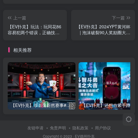
上一篇
下一篇
【EV扑克】玩法：玩同花86
【EV扑克】2024YPT黄河杯
容易犯两个错误，正确技巧
| 泡沫破裂90人奖励圈大门
在这
敞开，何楠遗憾成为本次主
赛泡沫男孩！
相关推荐
【EV扑克】恭喜蒲蔚然赛事#65夺冠，收获国人2023WSOP第六条金手链，奖金93万刀！
友链申请
免责声明
隐私政策
用户协议
Copyright © 2023 ·
EV德州扑克