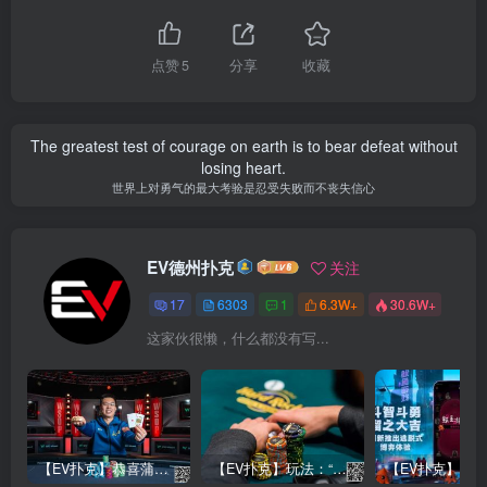
点赞
5
分享
收藏
The greatest test of courage on earth is to bear defeat without
losing heart.
世界上对勇气的最大考验是忍受失败而不丧失信心
EV德州扑克
关注
17
6303
1
6.3W+
30.6W+
这家伙很懒，什么都没有写...
【EV扑克】恭喜蒲蔚然赛事#65夺冠，收获国人2023WSOP第六条金手链，奖金93万刀！
【EV扑克】玩法：“松弱鱼/松凶鱼打法”的基本攻略