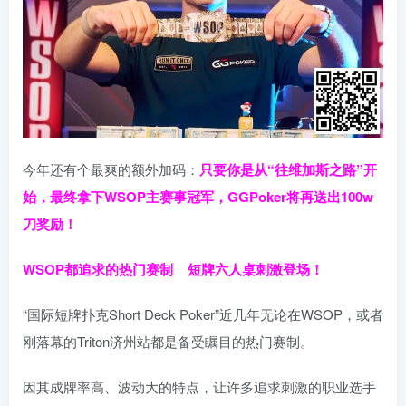
今年还有个最爽的额外加码：
只要你是从“往维加斯之路”开
始，最终拿下WSOP主赛事冠军，GGPoker将再送出100w
刀奖励！
WSOP都追求的热门赛制
短牌六人桌刺激登场！
“国际短牌扑克Short Deck Poker”近几年无论在WSOP，或者
刚落幕的Triton济州站都是备受瞩目的热门赛制。
因其成牌率高、波动大的特点，让许多追求刺激的职业选手