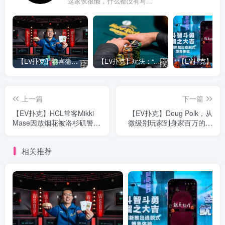
这家伙很懒，什么都没有写...
【EV扑克】恭喜蒲蔚然赛事#65夺冠，收获国人2023WSOP第六条金手链，奖金93万刀！
【EV扑克】玩法：“松弱鱼/松凶鱼打法”的基本攻略
上一篇
下一篇
【EV扑克】HCL常客Mikki
【EV扑克】Doug Polk，从
Mase因放烟花被洛杉矶警方
微级别玩家到身家百万的培
拘留
训网站创始人
相关推荐