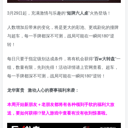
3月29日起，充满激情与乐趣的“
短牌六人桌
”火热登场！
人数增加后带来的变化，将是更大的彩池、更戏剧化的撞牌
与超车，每一手牌都深不可测，战局可能在一瞬间180°逆
转！
每日只要于指定级别达成条件，将有机会获得“
百w大转盘
”一
组，数量有限，先到先得！活动详情请上官网查看。
超车，
每一手牌都深不可测，战局可能在一瞬间180°逆转！
龙华富贵 激动人心的赛事福利来袭：
本周开始新朋友＋老朋友都将有各种领到手软的福利大放
送，要如何获得!?登入游戏中查看有没有收到惊喜啦。