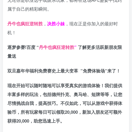
属于自己的精彩瞬间。
丹牛也疯狂逆转胜
，
决胜小妹
，现在正是你加入的最好时
机！
逐梦参赛!百度 “
丹牛也疯狂逆转胜
”
了解更多
活跃新朋友限
量送
双旦嘉年华福利
免费赛史上最大变革
”免费体验场”来了！
现在开始可以随时随地可以享受真实的游戏体验！我们提供
丰富多样的玩法，包括德州扑克、奥马哈、短牌等等，让您
尽情挑战自我，提高技巧。不仅如此，
可以从游戏中获得体
验币，所有玩家每日可以领取20,000，新加入朋友还可额外
获得20,000，助您迅速上手。