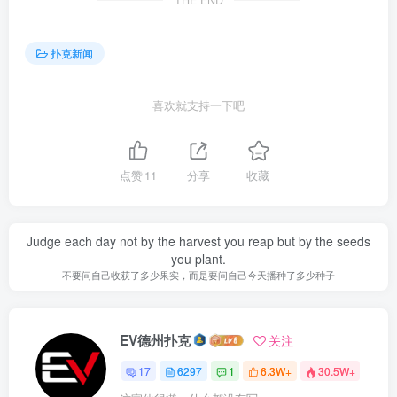
扑克新闻
喜欢就支持一下吧
点赞
11
分享
收藏
Judge each day not by the harvest you reap but by the seeds
you plant.
不要问自己收获了多少果实，而是要问自己今天播种了多少种子
EV德州扑克
关注
17
6297
1
6.3W+
30.5W+