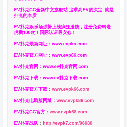
EV扑克GG
全新中文旗舰站
追求高EV
的决定
就是
扑克的本质
EV扑克娱乐场强势上线疯狂送钱，注册免费转老
虎機100次！国际认证最安心！
EV扑克最新网址：
www.evpks.com
EV扑克官方网址：
www.evp86.com
EV扑克官网：
www.ev扑克官网.com
EV扑克下载：
www.ev扑克下载.com
EV扑克官方下载：
www.evpk66.com
EV扑克电脑版网址：
www.evpk88.com
EV扑克GG官方：
www.evpk68.com
EV扑克战队
：
http://evpk7.com/96088