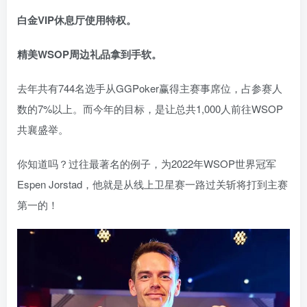
白金VIP休息厅使用特权。
精美WSOP周边礼品拿到手软。
去年共有744名选手从GGPoker赢得主赛事席位，占参赛人
数的7%以上。而今年的目标，是让总共1,000人前往WSOP
共襄盛举。
你知道吗？过往最著名的例子，为2022年WSOP世界冠军
Espen Jorstad，他就是从线上卫星赛一路过关斩将打到主赛
第一的！