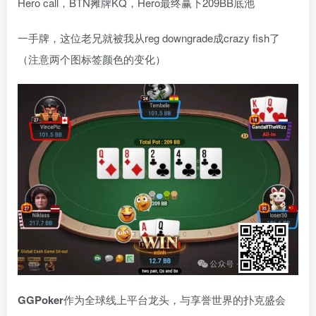
Hero call，BTN摊牌KQ，Hero最终赢下209BB底池
一手牌，这位老兄就被我从reg downgrade成crazy fish了
（注意两个图标签颜色的变化）
GGPoker
作为全球线上平台龙头，与享誉世界的扑克盛会