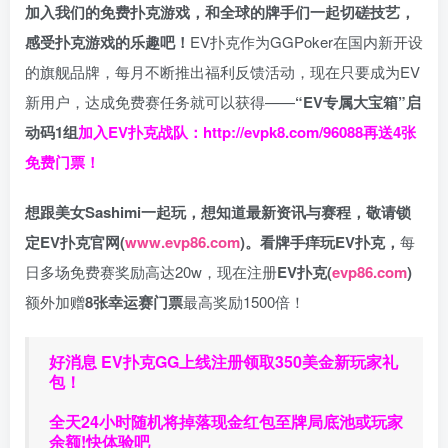
加入我们的免费扑克游戏，和全球的牌手们一起切磋技艺，
感受扑克游戏的乐趣吧！
EV扑克作为GGPoker在国内新开设
的旗舰品牌，每月不断推出福利反馈活动，现在只要成为EV
新用户，达成免费赛任务就可以获得——
“EV专属大宝箱”启
动码1组
加入EV扑克战队：
http://evpk8.com/96088
再送4张
免费门票！
想跟美女Sashimi一起玩，
想知道最新资讯与赛程，
敬请锁
定EV扑克官网(
www.evp86.com
)。
看牌手痒玩EV扑克，
每
日多场免费赛奖励高达20w，现在注册
EV扑克(
evp86.com
)
额外加赠
8张幸运赛门票
最高奖励1500倍！
好消息 EV扑克GG上线注册领取350美金新玩家礼
包！
全天24小时随机将掉落现金红包至牌局底池或玩家
余额!快体验吧