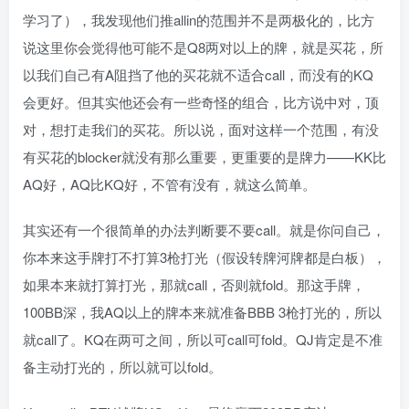
学习了），我发现他们推allin的范围并不是两极化的，比方
说这里你会觉得他可能不是Q8两对以上的牌，就是买花，所
以我们自己有A阻挡了他的买花就不适合call，而没有的KQ
会更好。但其实他还会有一些奇怪的组合，比方说中对，顶
对，想打走我们的买花。所以说，面对这样一个范围，有没
有买花的blocker就没有那么重要，更重要的是牌力——KK比
AQ好，AQ比KQ好，不管有没有，就这么简单。
其实还有一个很简单的办法判断要不要call。就是你问自己，
你本来这手牌打不打算3枪打光（假设转牌河牌都是白板），
如果本来就打算打光，那就call，否则就fold。那这手牌，
100BB深，我AQ以上的牌本来就准备BBB 3枪打光的，所以
就call了。KQ在两可之间，所以可call可fold。QJ肯定是不准
备主动打光的，所以就可以fold。