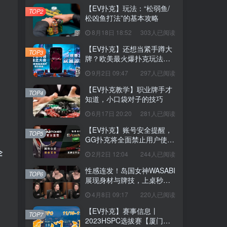
【EV扑克】玩法：“松弱鱼/
TOP2
松凶鱼打法”的基本攻略
8月18日 18:52
303人已阅读
【EV扑克】还想当紧手蹲大
TOP3
牌？欧美最火爆扑克玩法
《鱿鱼游戏》不给你机会
9月2日 09:47
297人已阅读
【EV扑克教学】职业牌手才
TOP4
知道，小口袋对子的技巧
6月17日 20:20
281人已阅读
【EV扑克】账号安全提醒，
TOP5
GG扑克将全面禁止用户使用
任何「模拟器」及「越狱手
企
2月2日 12:04
244人已阅读
机」运行游戏
性感连发！岛国女神WASABI
TOP6
展现身材与牌技，上桌秒清
空老板
4月8日 09:17
220人已阅读
【EV扑克】赛事信息丨
TOP7
2023HSPC选拔赛【厦门