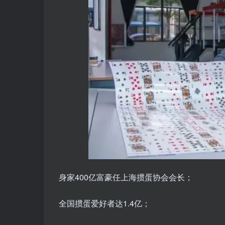
身家400亿富豪任上海掼蛋协会会长；
全国掼蛋爱好者达1.4亿；