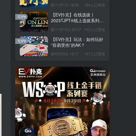
站】详细赛程赛制发布（11
11月1日 18:36
184人已阅读
月10日-15日）
【EV扑克】在线选拔丨
TOP8
2023TJPT®线上选拔系列赛
第三季将于11月15日至24日
11月15日 20:37
152人已阅读
正式开启！
【EV扑克】玩法：如何玩好
TOP9
“容易受伤”的AK？
8月23日 12:17
147人已阅读