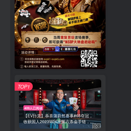
TOP1
409人已阅读
【EV扑克】恭喜蒲蔚然赛事#65夺冠，
收获国人2023WSOP第六条金手链，...