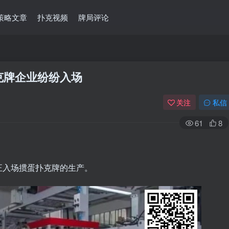
策略文章
扑克视频
牌局评论
克牌企业纷纷入场
关注
私信
61
8
正入场掼蛋扑克牌的生产。