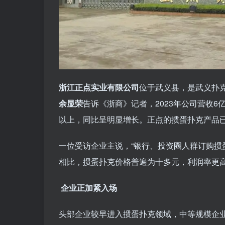
浙江正点实业有限公司
位于武义县，是武义扑
余显荣
告诉《浙商》记者，2023年公司营收6
以上，同比呈明显增长。正点的掼蛋扑克产品已于
一位受访企业主说，“银行、投资圈人群订购掼
相比，掼蛋扑克价格普遍为十多元，利润率更高
企业正加紧入场
头部企业较早进入掼蛋扑克领域，中等规模企