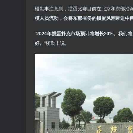
楼勤丰注意到，掼蛋比赛目前在北京和东部沿
模人员流动，会将东部省份的掼蛋风潮带进中
“
2024年掼蛋扑克市场预计将增长20%。我
好。
”楼勤丰说。