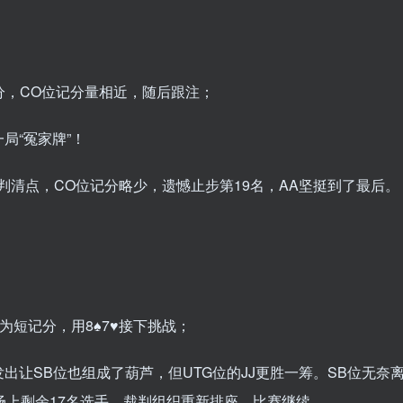
万记分，CO位记分量相近，随后跟注；
又一局“冤家牌”！
裁判清点，CO位记分略少，遗憾止步第19名，AA坚挺到了最后。
为短记分，用8♠️7♥️接下挑战；
共牌发的发出让SB位也组成了葫芦，但UTG位的JJ更胜一筹。SB位无奈
场上剩余17名选手。裁判组织重新排座，比赛继续。