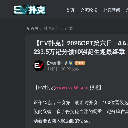
首页
交流论坛
扑克新闻
首页
扑克新闻
正文
【EV扑克】2026CPT第六日 
233.5万记分领10强诞生迎最终
EV德州扑克
1月9日 06:22发布
【EV扑克(
www.evp86.com
)报道】
正午12点，主赛第二轮准时开赛。100位晋
级的兴奋，多了份沉稳专注的凝重。记分牌在
动着能否闯入奖励圈的命运。