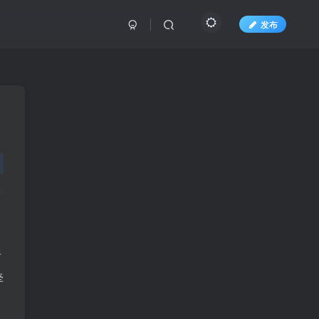
发布
晋
牵