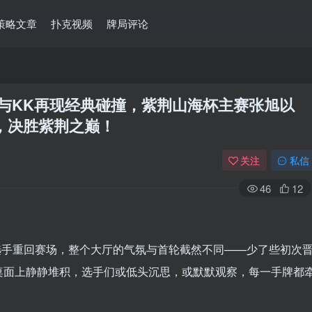
策略文章
扑克视频
牌局评论
| AA与KK再现经典碰撞，紫荆山海杯主赛张旭以
章，决胜紫荆之巅！
关注
私信
46
12
级选手重回赛场，整个大厅的气氛与首轮截然不同——少了些初次
桌面上静静堆积，选手们或低头沉思，或默默观察，每一手牌都