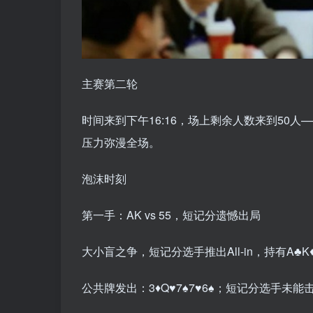
主赛第二轮
时间来到下午16:16，场上剩余人数来到50人——距
压力弥漫全场。
泡沫时刻
第一手：AK vs 55，短记分遗憾出局
大小盲之争，短记分选手推出All-in，持有A♣️K
公共牌发出：3♦️Q♥️7♠️7♥️6♠️；短记分选