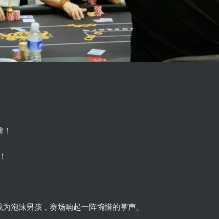
牌！
呼！
！
，成为泡沫男孩，赛场响起一阵惋惜的掌声。