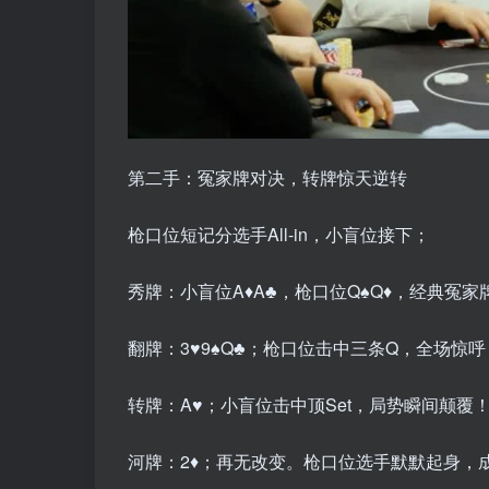
第二手：冤家牌对决，转牌惊天逆转
枪口位短记分选手All-in，小盲位接下；
秀牌：小盲位A♦️A♣️，枪口位Q♠️Q♦️，经典冤家
翻牌：3♥️9♠️Q♣️；枪口位击中三条Q，全场惊
转牌：A♥️；小盲位击中顶Set，局势瞬间颠覆
河牌：2♦️；再无改变。枪口位选手默默起身