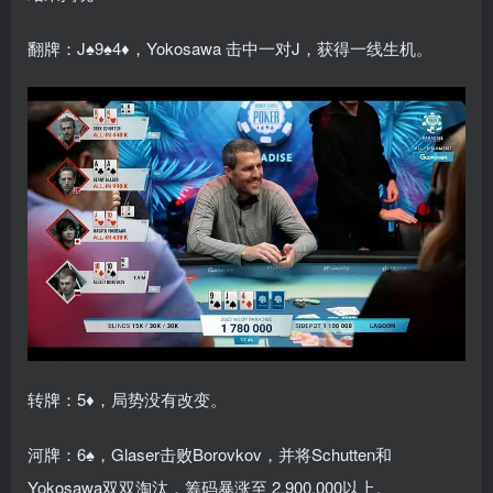
翻牌：J♠9♠4♦，Yokosawa 击中一对J，获得一线生机。
转牌：5♦，局势没有改变。
河牌：6♠，Glaser击败Borovkov，并将Schutten和
Yokosawa双双淘汰，筹码暴涨至 2,900,000以上。