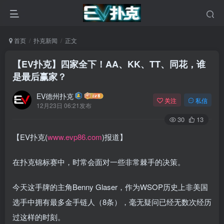
首页
扑克新闻
正文
【EV扑克】四家全下！AA、KK、TT、同花，谁
是最后赢家？
EV德州扑克
关注
私信
12月23日 06:21发布
30
13
【EV扑克(
www.evp86.com
)报道】
在扑克锦标赛中，时常会面对一些非常棘手的决策。
今天这手牌的主角Benny Glaser，作为WSOP历史上非美国
选手中拥有最多金手链人（8条），毫无疑问已经无数次经历
过这样的时刻。