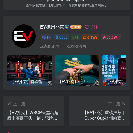
当你的信念强于你的胆怯时，你就可以将梦想变为现实了
EV德州扑克
关注
17
6303
1
6.3W+
30.6W+
这家伙很懒，什么都没有写...
【EV扑克】恭喜蒲蔚然赛事#65夺冠，收获国人2023WSOP第六条金手链，奖金93万刀！
【EV扑克】玩法：“松弱鱼/松凶鱼打法”的基本攻略
上一篇
下一篇
【EV扑克】WSOP天堂岛超
【EV扑克】重磅推荐｜
级主赛最下头一刻：职牌拿
Super Cup济州站联手
AA故意长考1分钟！
PKonline 正式开启线上专场
选拔赛事