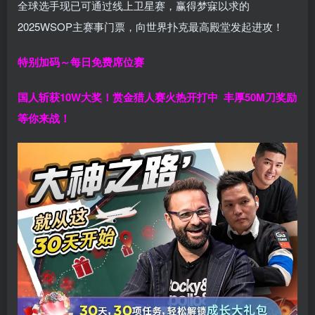
全球选手现已可通过线上卫星赛，赢得梦寐以求的
2025WSOP主赛事门票，向世界扑克最高殿堂发起进攻！
特别加码～每日免费席位赛
国人斩获
10W
大奖！
赏金猎人赛火热开打中 丰厚50M刀奖励
等你来战！