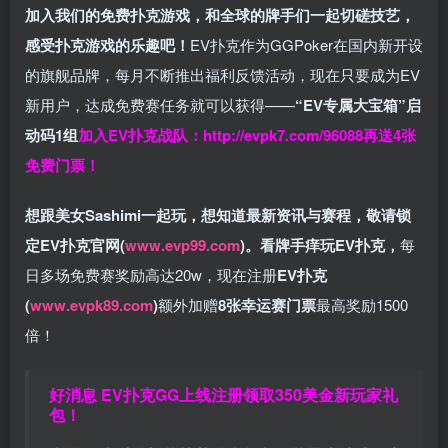
加入我们的免费扑克游戏，和全球的牌手们一起切磋技艺，
感受扑克游戏的乐趣吧！
EV扑克作为GGPoker在国内新开设
的旗舰品牌，每月不断推出福利反馈活动，现在只要成为EV
新用户，达成免费赛任务就可以获得——
“EV专属大宝箱”启
动码1组
加入EV扑克战队：
http://evpk7.com/96088
再送4张
免费门票！
想跟美女Sashimi一起玩，
想知道最新资讯与赛程，
敬请锁
定EV扑克官网(
www.evp99.com
)。
看牌手痒玩EV扑克，
每
日多场免费赛奖励高达20w，现在注册
EV扑克
(
www.evpk89.com
)
额外加赠
8张幸运赛门票
最高奖励1500
倍！
好消息 EV扑克GG上线注册领取350美金新玩家礼
包！