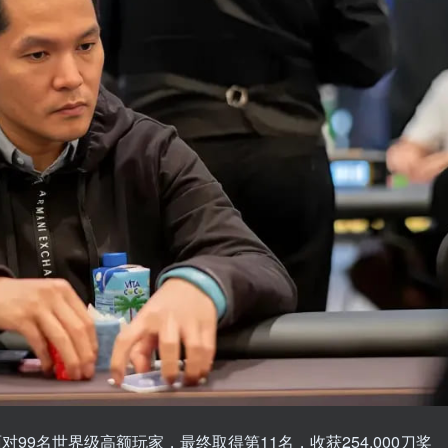
H七人桌面对99名世界级高额玩家，最终取得第11名，收获254,000刀奖