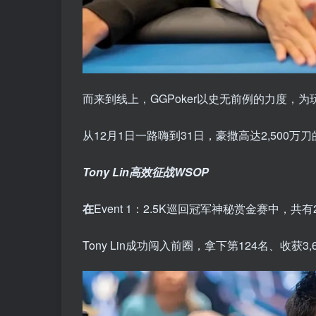
而来到线上，GGPoker以史无前例的力度，
从12月1日一路嗨到31日，豪撒高达2,50
Tony Lin高效征战WSOP
在
Event 1：2.5K巡回冠军神秘赏金赛中，共有
Tony Lin成功闯入前圈，拿下第124名、收