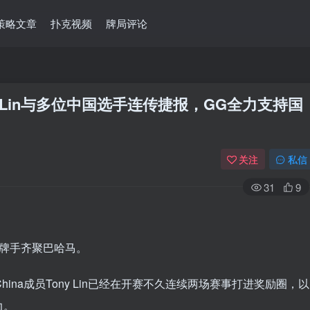
策略文章
扑克视频
牌局评论
y Lin与多位中国选手连传捷报，GG全力支持国
关注
私信
31
9
牌手齐聚巴哈马。
hina成员Tony Lin已经在开赛不久连续两场赛事打进奖励圈，以
力。