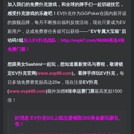
加入我们的免费扑克游戏，和全球的牌手们一起切磋技艺，
感受扑克游戏的乐趣吧！
EV扑克作为GGPoker在国内新开设
的旗舰品牌，每月不断推出福利反馈活动，现在只要成为EV
新用户，达成免费赛任务就可以获得——
“EV专属大宝箱”启
动码1组
加入EV扑克战队：
http://evpk7.com/96088
再送4张
免费门票！
想跟美女Sashimi一起玩，
想知道最新资讯与赛程，
敬请锁
定EV扑克官网(
www.evp99.com
)。
看牌手痒玩EV扑克，
每
日多场免费赛奖励高达20w，现在注册
EV扑克
(
www.evpk89.com
)
额外加赠
8张幸运赛门票
最高奖励1500
倍！
好消息 EV扑克GG上线注册领取350美金新玩家礼
包！