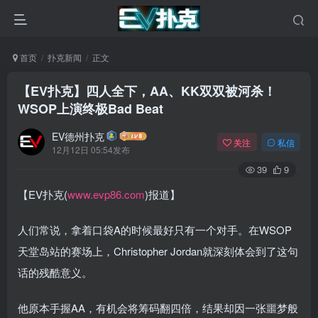
首页
扑克新闻
正文
【EV扑克】四人全下，AA、KK双双被河杀！
WSOP上演终极Bad Beat
EV德州扑克
关注
私信
12月12日 05:54发布
39
9
【EV扑克(
www.evp86.com
)报道】
人们常说，拿着口袋A的时候最好只有一个对手。在WSOP
天堂岛站的赛场上，Christopher Jordan就深刻体会到了这句
话的残酷意义。
他原本手握AA，有机会将筹码翻四倍，结果却因一张噩梦般