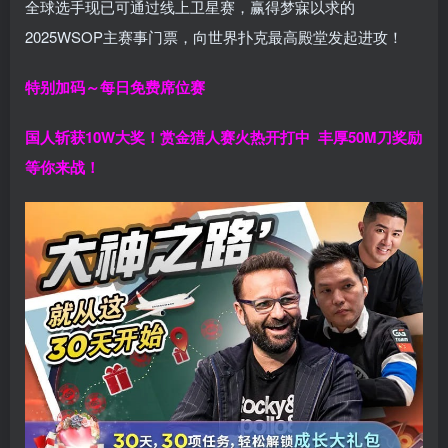
全球选手现已可通过线上卫星赛，赢得梦寐以求的
2025WSOP主赛事门票，向世界扑克最高殿堂发起进攻！
特别加码～每日免费席位赛
国人斩获
10W
大奖！
赏金猎人赛火热开打中 丰厚50M刀奖励
等你来战！