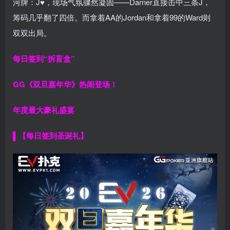
河牌：J♥，现场气氛骤然凝固——Darner直接击中三条J，
筹码几乎翻了四倍。而拿着AA的Jordan和拿着99的Ward则
双双出局。
每日签到“拆盲盒”
GG《双旦嘉年华》热闹登场！
年度最大豪礼盛宴
▌【每日签到圣诞礼】