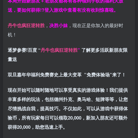
本周开始新朋友＋老朋友都将有各种领到手软的福利大放
送，要如何获得!?登入游戏中查看有没有收到惊喜啦。
丹牛也疯狂逆转胜
，
决胜小妹
，现在正是你加入的最好时
机！
逐梦参赛!百度 “
丹牛也疯狂逆转胜
”
了解更多
活跃新朋友限
量送
双旦嘉年华福利
免费赛史上最大变革
”免费体验场”来了！
现在开始可以随时随地可以享受真实的游戏体验！我们提供
丰富多样的玩法，包括德州扑克、奥马哈、短牌等等，让您
尽情挑战自我，提高技巧。不仅如此，
可以从游戏中获得体
验币，所有玩家每日可以领取20,000，新加入朋友还可额外
获得20,000，助您迅速上手。