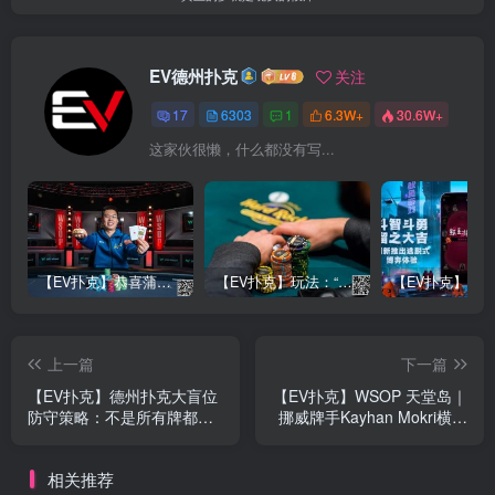
EV德州扑克
关注
17
6303
1
6.3W+
30.6W+
这家伙很懒，什么都没有写...
【EV扑克】恭喜蒲蔚然赛事#65夺冠，收获国人2023WSOP第六条金手链，奖金93万刀！
【EV扑克】玩法：“松弱鱼/松凶鱼打法”的基本攻略
上一篇
下一篇
【EV扑克】德州扑克大盲位
【EV扑克】WSOP 天堂岛｜
防守策略：不是所有牌都要
挪威牌手Kayhan Mokri横扫
弃！
Triton Invitational，豪取770
万美元冠军
相关推荐