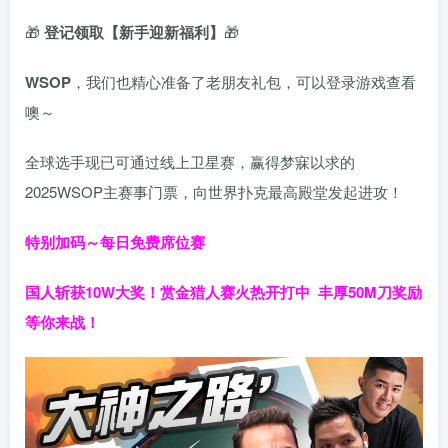
🎁
登记领取【新手迎新福利】
🎁
WSOP
，我们也精心准备了老朋友礼包，可以登录游戏查看
噢～
全球选手现已可通过线上卫星赛，赢得梦寐以求的
2025WSOP主赛事门票，向世界扑克最高殿堂发起进攻！
特别加码～每日免费席位赛
国人斩获
10W
大奖！
赏金猎人赛火热开打中 丰厚50M刀奖励
等你来战！