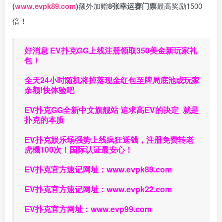
(
www.evpk89.com
)
额外加赠
8张幸运赛门票
最高奖励1500
倍！
好消息 EV扑克GG上线注册领取350美金新玩家礼
包！
全天24小时随机将掉落现金红包至牌局底池或玩家
余额!快体验吧
EV扑克GG
全新中文旗舰站
追求高EV
的决定
就是
扑克的本质
EV扑克娱乐场强势上线疯狂送钱，注册免费转老
虎機100次！国际认证最安心！
EV扑克官方速记网址：
www.evpk89.com
EV扑克官方速记网址：
www.evpk22.com
EV扑克官方网址：
www.evp99.com