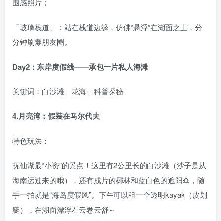
围感照片；
「玻璃栈道」：站在栈道边缘，仿佛“悬浮”在湖面之上，分
分钟刷爆朋友圈。
Day2：东岸度假线——承包一片私人海滩
关键词：白沙滩、花海、科普探秘
4.月亮湾：假装在马尔代夫
特色玩法：
抚仙湖最“小资”的景点！这里有2公里长的白沙滩（沙子是从
海南运过来的哦），还有成片的椰林和蓝白色的遮阳伞，随
手一拍就是“海岛度假风”。下午可以租一个透明kayak（皮划
艇），在湖面漂浮看云卷云舒～