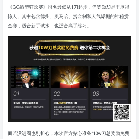
《GG微型狂欢赛》报名最低从1刀起步，但奖励却是丰厚得
惊人。其中包含德州、奥马哈、赏金制和人气爆棚的神秘赏
金赛，适合新手试水，也适合高手练习。
而若没进圈也别担心，本次官方贴心准备“10w刀总奖励免费