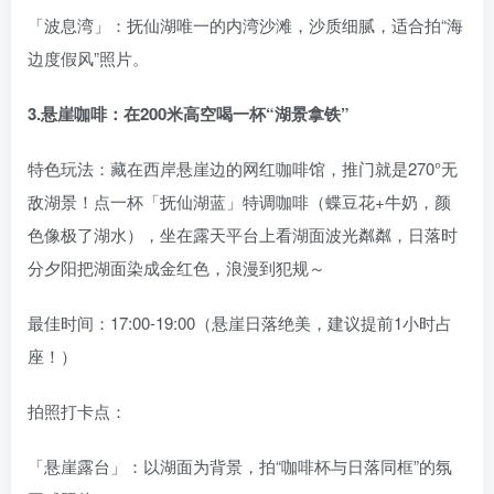
「波息湾」：抚仙湖唯一的内湾沙滩，沙质细腻，适合拍“海
边度假风”照片。
3.悬崖咖啡：在200米高空喝一杯“湖景拿铁”
特色玩法：藏在西岸悬崖边的网红咖啡馆，推门就是270°无
敌湖景！点一杯「抚仙湖蓝」特调咖啡（蝶豆花+牛奶，颜
色像极了湖水），坐在露天平台上看湖面波光粼粼，日落时
分夕阳把湖面染成金红色，浪漫到犯规～
最佳时间：17:00-19:00（悬崖日落绝美，建议提前1小时占
座！）
拍照打卡点：
「悬崖露台」：以湖面为背景，拍“咖啡杯与日落同框”的氛