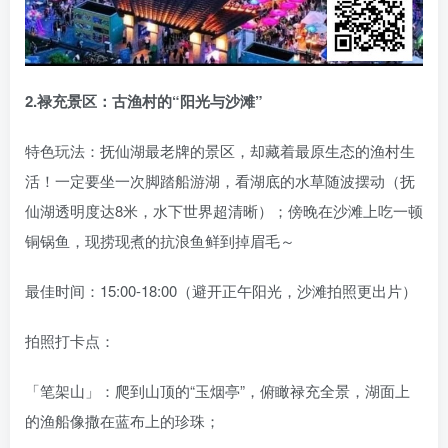
2.禄充景区：古渔村的“阳光与沙滩”
特色玩法：抚仙湖最老牌的景区，却藏着最原生态的渔村生
活！一定要坐一次脚踏船游湖，看湖底的水草随波摆动（抚
仙湖透明度达8米，水下世界超清晰）；傍晚在沙滩上吃一顿
铜锅鱼，现捞现煮的抗浪鱼鲜到掉眉毛～
最佳时间：15:00-18:00（避开正午阳光，沙滩拍照更出片）
拍照打卡点：
「笔架山」：爬到山顶的“玉烟亭”，俯瞰禄充全景，湖面上
的渔船像撒在蓝布上的珍珠；