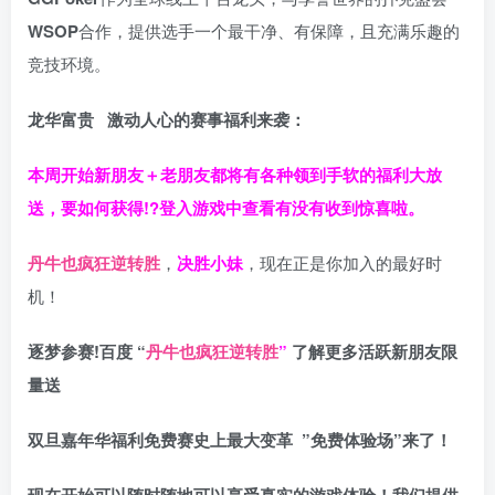
WSOP
合作，提供选手一个最干净、有保障，且充满乐趣的
竞技环境。
龙华富贵 激动人心的赛事福利来袭：
本周开始新朋友＋老朋友都将有各种领到手软的福利大放
送，要如何获得!?登入游戏中查看有没有收到惊喜啦。
丹牛也疯狂逆转胜
，
决胜小妹
，现在正是你加入的最好时
机！
逐梦参赛!百度 “
丹牛也疯狂逆转胜
”
了解更多
活跃新朋友限
量送
双旦嘉年华福利
免费赛史上最大变革
”免费体验场”来了！
现在开始可以随时随地可以享受真实的游戏体验！我们提供