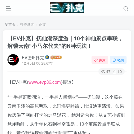
首页
扑克新闻
正文
【EV扑克】抚仙湖深度游｜10个神仙景点串联，
解锁云南“小马尔代夫”的N种玩法！
EV德州扑克
关注
私信
12月5日 06:28发布
47
10
【EV扑克(
www.evp86.com
)报道】
“一半是蔚蓝湖泊，一半是人间烟火”——抚仙湖，这个藏在
云南玉溪的高原明珠，比洱海更静谧，比滇池更清澈。如果
你厌倦了网红打卡的走马观花， 绝对适合你！从文艺小镇到
悬崖咖啡，从千年化石到星空孤岛，10个宝藏景点串联成
线，带你玩转抚仙湖的“水陆空”三重体验～