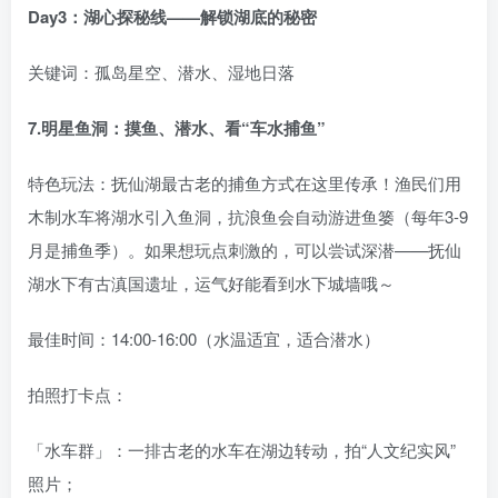
Day3：湖心探秘线——解锁湖底的秘密
关键词：孤岛星空、潜水、湿地日落
7.明星鱼洞：摸鱼、潜水、看“车水捕鱼”
特色玩法：抚仙湖最古老的捕鱼方式在这里传承！渔民们用
木制水车将湖水引入鱼洞，抗浪鱼会自动游进鱼篓（每年3-9
月是捕鱼季）。如果想玩点刺激的，可以尝试深潜——抚仙
湖水下有古滇国遗址，运气好能看到水下城墙哦～
最佳时间：14:00-16:00（水温适宜，适合潜水）
拍照打卡点：
「水车群」：一排古老的水车在湖边转动，拍“人文纪实风”
照片；