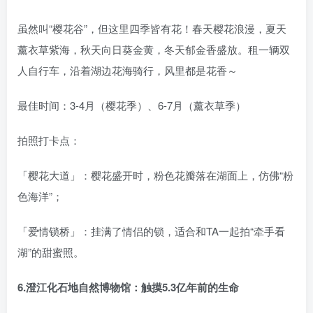
虽然叫“樱花谷”，但这里四季皆有花！春天樱花浪漫，夏天
薰衣草紫海，秋天向日葵金黄，冬天郁金香盛放。租一辆双
人自行车，沿着湖边花海骑行，风里都是花香～
最佳时间：3-4月（樱花季）、6-7月（薰衣草季）
拍照打卡点：
「樱花大道」：樱花盛开时，粉色花瓣落在湖面上，仿佛“粉
色海洋”；
「爱情锁桥」：挂满了情侣的锁，适合和TA一起拍“牵手看
湖”的甜蜜照。
6.澄江化石地自然博物馆：触摸5.3亿年前的生命