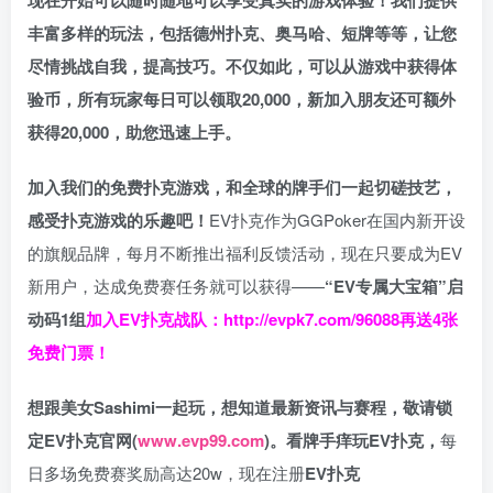
丰富多样的玩法，包括德州扑克、奥马哈、短牌等等，让您
尽情挑战自我，提高技巧。不仅如此，
可以从游戏中获得体
验币，所有玩家每日可以领取20,000，新加入朋友还可额外
获得20,000，助您迅速上手。
加入我们的免费扑克游戏，和全球的牌手们一起切磋技艺，
感受扑克游戏的乐趣吧！
EV扑克作为GGPoker在国内新开设
的旗舰品牌，每月不断推出福利反馈活动，现在只要成为EV
新用户，达成免费赛任务就可以获得——
“EV专属大宝箱”启
动码1组
加入EV扑克战队：
http://evpk7.com/96088
再送4张
免费门票！
想跟美女Sashimi一起玩，
想知道最新资讯与赛程，
敬请锁
定EV扑克官网(
www.evp99.com
)。
看牌手痒玩EV扑克，
每
日多场免费赛奖励高达20w，现在注册
EV扑克