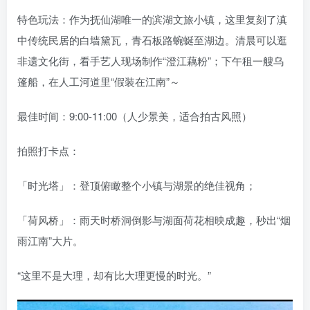
特色玩法：作为抚仙湖唯一的滨湖文旅小镇，这里复刻了滇
中传统民居的白墙黛瓦，青石板路蜿蜒至湖边。清晨可以逛
非遗文化街，看手艺人现场制作“澄江藕粉”；下午租一艘乌
篷船，在人工河道里“假装在江南”～
最佳时间：9:00-11:00（人少景美，适合拍古风照）
拍照打卡点：
「时光塔」：登顶俯瞰整个小镇与湖景的绝佳视角；
「荷风桥」：雨天时桥洞倒影与湖面荷花相映成趣，秒出“烟
雨江南”大片。
“这里不是大理，却有比大理更慢的时光。”