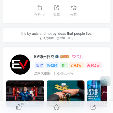
点赞
10
分享
收藏
It is by acts and not by ideas that people live.
行动是根本，想法锦上添花
EV德州扑克
关注
17
6297
1
6.3W+
30.5W+
这家伙很懒，什么都没有写...
【EV扑克】恭喜蒲蔚然赛事#65夺冠，收获国人2023WSOP第六条金手链，奖金93万刀！
【EV扑克】玩法：“松弱鱼/松凶鱼打法”的基本攻略
10