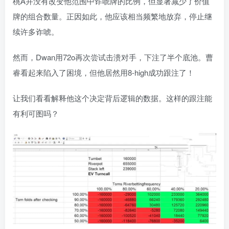
桃A并没有改变他范围中诈唬牌的比例，但显著减少了价值
牌的组合数量。正因如此，他应该相当频繁地放弃，停止继
续许多诈唬。
然而，Dwan用72o再次尝试击溃对手，下注了半个底池。曹
睿看起来陷入了困境，但他居然用8-high成功跟注了！
让我们看看解释他这个决定背后逻辑的数据。这样的跟注能
有利可图吗？