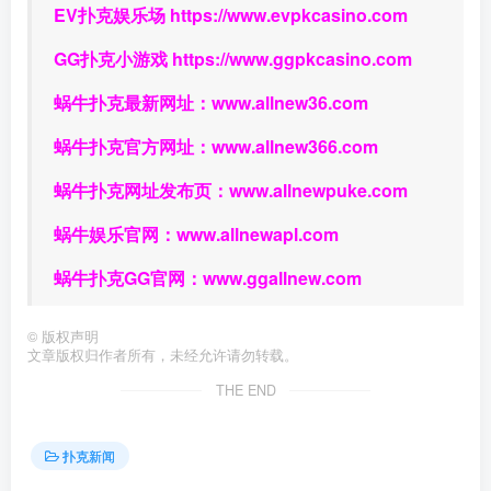
EV扑克娱乐场
https://www.evpkcasino.com
GG扑克小游戏
https://www.ggpkcasino.com
蜗牛扑克最新网址：
www.allnew36.com
蜗牛扑克官方网址：
www.allnew366.com
蜗牛扑克网址发布页：
www.allnewpuke.com
蜗牛娱乐官网：
www.allnewapl.com
蜗牛扑克GG官网：
www.ggallnew.com
©
版权声明
文章版权归作者所有，未经允许请勿转载。
THE END
扑克新闻