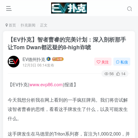
首页
扑克新闻
正文
【EV扑克】智者曹睿的完美计划：深入剖析那手
让Tom Dwan都迟疑的8-high诈唬
EV德州扑克
关注
私信
12月3日 06:14发布
56
14
【EV扑克(
www.evp86.com
)报道】
今天我想分析我在网上看到的一手疯狂牌局。我们将尝试解
读智者曹睿的思维，看看这手牌发生了什么，以及可能发生
什么。
这手牌发生在马德里的Triton系列赛，盲注为1,000/2,000，并