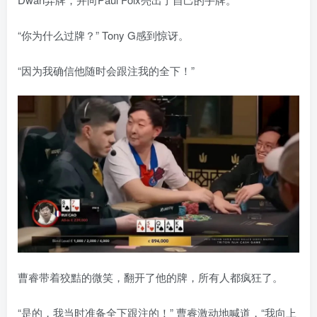
“你为什么过牌？” Tony G感到惊讶。
“因为我确信他随时会跟注我的全下！”
曹睿带着狡黠的微笑，翻开了他的牌，所有人都疯狂了。
“是的，我当时准备全下跟注的！” 曹睿激动地喊道，“我向上