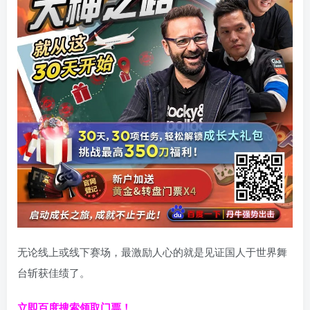
无论线上或线下赛场，最激励人心的就是见证国人于世界舞
台斩获佳绩了。
立即百度搜索领取门票！