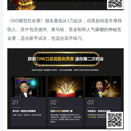
《GG微型狂欢赛》报名最低从1刀起步，但奖励却是丰厚得
惊人。其中包含德州、奥马哈、赏金制和人气爆棚的神秘赏
金赛，适合新手试水，也适合高手练习。