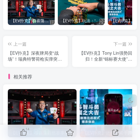
【EV扑克】恭喜蒲蔚然赛事#65夺冠，收获国人2023WSOP第六条金手链，奖金93万刀！
【EV扑克】玩法：“松弱鱼/松凶鱼打法”的基本攻略
上一篇
下一篇
【EV扑克】深夜牌局变“战
【EV扑克】Tony Lin强势回
场”！瑞典特警荷枪实弹突袭
归！全新“锦标赛大使”头
扑克比赛，线下扑克彻底凉
衔，12月6日粉丝赛登场！
凉？
相关推荐
14
【EV扑克】恭喜蒲蔚然赛事#65夺冠，收获国人2023WSOP第六条金手链，奖金93万刀！