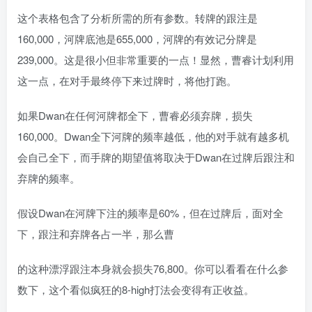
这个表格包含了分析所需的所有参数。转牌的跟注是
160,000，河牌底池是655,000，河牌的有效记分牌是
239,000。这是很小但非常重要的一点！显然，曹睿计划利用
这一点，在对手最终停下来过牌时，将他打跑。
如果Dwan在任何河牌都全下，曹睿必须弃牌，损失
160,000。Dwan全下河牌的频率越低，他的对手就有越多机
会自己全下，而手牌的期望值将取决于Dwan在过牌后跟注和
弃牌的频率。
假设Dwan在河牌下注的频率是60%，但在过牌后，面对全
下，跟注和弃牌各占一半，那么曹
的这种漂浮跟注本身就会损失76,800。你可以看看在什么参
数下，这个看似疯狂的8-high打法会变得有正收益。