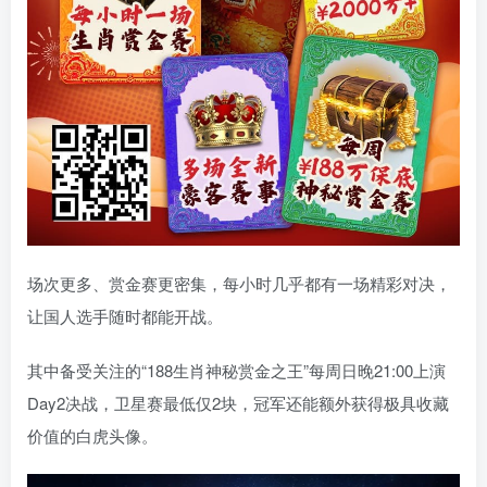
场次更多、赏金赛更密集，每小时几乎都有一场精彩对决，
让国人选手随时都能开战。
其中备受关注的“188生肖神秘赏金之王”每周日晚21:00上演
Day2决战，卫星赛最低仅2块，冠军还能额外获得极具收藏
价值的白虎头像。