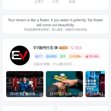
点赞
5
分享
收藏
Your dream is like a flower. if you water it patiently, the flower
will come out beautifully.
即使是最简单的梦想，用心浇灌，也能开出绚烂的花
EV德州扑克
关注
17
6303
1
6.3W+
30.6W+
这家伙很懒，什么都没有写...
【EV扑克】恭喜蒲蔚然赛事#65夺冠，收获国人2023WSOP第六条金手链，奖金93万刀！
【EV扑克】玩法：“松弱鱼/松凶鱼打法”的基本攻略