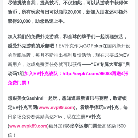
尽情挑战自我，提高技巧。不仅如此，
可以从游戏中获得体
验币，所有玩家每日可以领取20,000，新加入朋友还可额外
获得20,000，助您迅速上手。
加入我们的免费扑克游戏，和全球的牌手们一起切磋技艺，
感受扑克游戏的乐趣吧！
EV扑克作为GGPoker在国内新开设
的旗舰品牌，每月不断推出福利反馈活动，现在只要成为EV
新用户，达成免费赛任务就可以获得——
“EV专属大宝箱”启
动码1组
加入EV扑克战队：
http://evpk7.com/96088
再送4张
免费门票！
想跟美女Sashimi一起玩，
想知道最新资讯与赛程，
敬请锁
定EV扑克官网(
www.evp99.com
)。
看牌手痒玩EV扑克，
每
日多场免费赛奖励高达20w，现在注册
EV扑克
(
www.evpk89.com
)
额外加赠
8张幸运赛门票
最高奖励1500
倍！