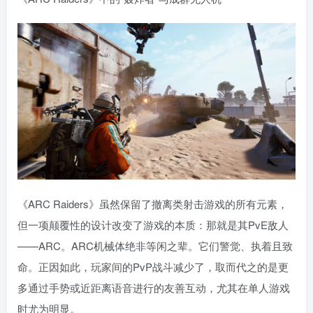
《ARC Raiders》虽然保留了撤离类射击游戏的所有元素，
但一项颠覆性的设计改变了游戏的本质：那就是其PvE敌人
——ARC。ARC机械体绝非等闲之辈。它们警觉、执着且致
命。正因如此，玩家间的PvP战斗减少了，取而代之的是更
多通过手势或近距离语音进行的友善互动，尤其在单人游戏
时尤为明显。