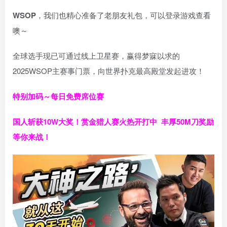
WSOP
，我们也精心准备了老朋友礼包，可以登录游戏查看
噢～
全球选手现已可通过线上卫星赛，赢得梦寐以求的
2025WSOP主赛事门票，向世界扑克最高殿堂发起进攻！
特别加码～每日免费席位赛
国人斩获
10W
大奖！
赏金猎人赛火热开打中 丰厚50M刀奖励
等你来战！