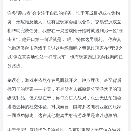
许多“袭击者”会专注于自己的任务，忙于完成目标或收集物
资，无暇顾及他人。也有些玩家会组队合作、交易资源或互
相帮助完成任务。我曾在一局游戏刚开始时就遇到另一位“袭
击者”，他开口第一句话就是：“嘿，祝你这局顺利。”你在其
他撤离类射击游戏里见过这种场面吗？我见过玩家在“埋没之
城”像在真实地铁站一样等火车，也有玩家跑过来向我询问任
务路线。
别误会，游戏中依然存在见面就开火、蹲点埋伏、甚至背后
捅刀子的玩家——毕竟，不是所有人都愿意分享游戏里的顶
级战利品。但关键在于，你每次进入战局，永远无法预知会
遭遇怎样的社交体验。对我而言，能与多名随机匹配的玩家
一同成功撤离，这在其他撤离类射击游戏里是难以想象的。
由于无需过度担忧PvP的威胁，你可以更深入地沉浸在游戏