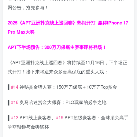
网公告，抢先参与！
2025《APT亚洲扑克线上巡回赛》热闹开打 赢得iPhone 17
Pro Max大奖
APT下半场预告：
300万刀保底主赛事即将登场！
《APT亚洲扑克线上巡回赛》将持续至11月16日，下半场正
式开打！接下来将迎来众多更高保底的重头大戏：
▌
#14
:神秘赏金猎人赛：150万刀保底＋10万刀Top赏金
▌
#16
:奥马哈迷赏金大师赛：PLO玩家的必争之地
▌
#13
:APT线上豪客赛、
#19
:APT超级豪客赛：全球顶尖高手
争夺银狮与金狮奖杯