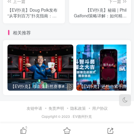
上一篇
下一篇
【EV扑克】Doug Polk发布
【EV扑克】秘籍 | Phil
“从零到百万”扑克指南：若
Galfond策略详解：如何精准
重来，我会这样赢取100万
打击“高估手牌型狂人”
相关推荐
【EV扑克】恭喜蒲蔚然赛事#65夺冠，收获国人2023WSOP第六条金手链，奖金93万刀！
友链申请
免责声明
隐私政策
用户协议
Copyright © 2023 ·
EV德州扑克
5