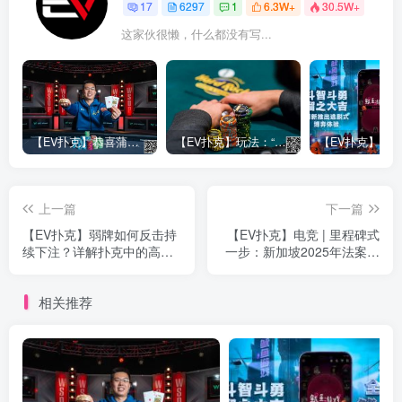
17
6297
1
6.3W+
30.5W+
这家伙很懒，什么都没有写...
【EV扑克】恭喜蒲蔚然赛事#65夺冠，收获国人2023WSOP第六条金手链，奖金93万刀！
【EV扑克】玩法：“松弱鱼/松凶鱼打法”的基本攻略
上一篇
下一篇
【EV扑克】弱牌如何反击持
【EV扑克】电竞 | 里程碑式
续下注？详解扑克中的高级
一步：新加坡2025年法案提
打法漂浮跟注（float）
议承认电竞为正式体育项目
相关推荐