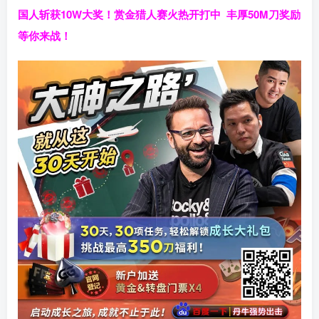
国人斩获
10W
大奖！
赏金猎人赛火热开打中 丰厚50M刀奖励
等你来战！