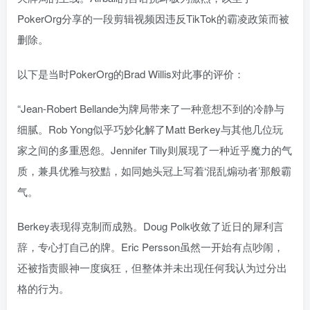
PokerOrg分享的一段剪辑视频因违反TikTok的霸凌政策而被
删除。
以下是当时PokerOrg的Brad Willis对此事的评价：
“Jean-Robert Bellande为牌局带来了一种意想不到的冷静与
细腻。Rob Yong似乎巧妙化解了Matt Berkey与其他几位玩
家之间的多重恩怨。Jennifer Tilly则展现了一种近乎魔力的气
质，兼具优雅与狡黠，如同她头冠上写着‘混乱煽动者’那般霸
气。
Berkey表现得克制而成熟。Doug Polk收敛了近日的犀利言
辞，专心打自己的牌。Eric Persson虽然一开始有点吵闹，
还被指责眼神一度疯狂，但整体并未出现任何我认为过分出
格的行为。