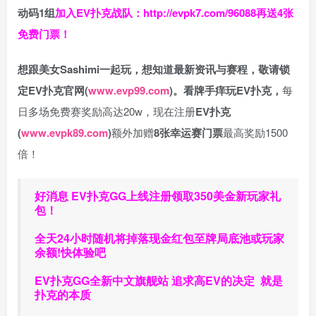
动码1组
加入EV扑克战队：
http://evpk7.com/96088
再送4张
免费门票！
想跟美女Sashimi一起玩，
想知道最新资讯与赛程，
敬请锁
定EV扑克官网(
www.evp99.com
)。
看牌手痒玩EV扑克，
每
日多场免费赛奖励高达20w，现在注册
EV扑克
(
www.evpk89.com
)
额外加赠
8张幸运赛门票
最高奖励1500
倍！
好消息 EV扑克GG上线注册领取350美金新玩家礼
包！
全天24小时随机将掉落现金红包至牌局底池或玩家
余额!快体验吧
EV扑克GG
全新中文旗舰站
追求高EV
的决定
就是
扑克的本质