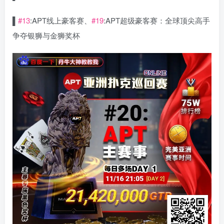
▌
#13
:APT线上豪客赛、
#19
:APT超级豪客赛：全球顶尖高手
争夺银狮与金狮奖杯