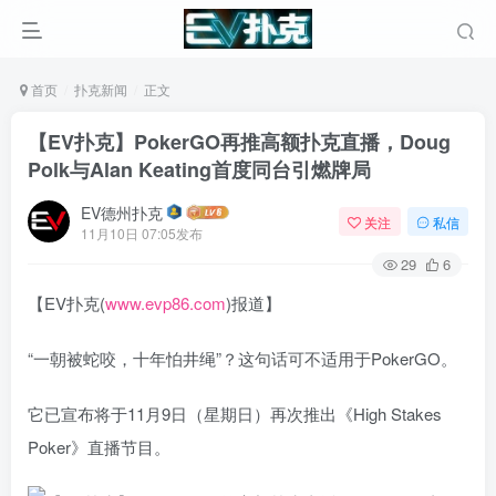
首页
扑克新闻
正文
【EV扑克】PokerGO再推高额扑克直播，Doug
Polk与Alan Keating首度同台引燃牌局
EV德州扑克
关注
私信
11月10日 07:05发布
29
6
【EV扑克(
www.evp86.com
)报道】
“一朝被蛇咬，十年怕井绳”？这句话可不适用于PokerGO。
它已宣布将于11月9日（星期日）再次推出《High Stakes
Poker》直播节目。