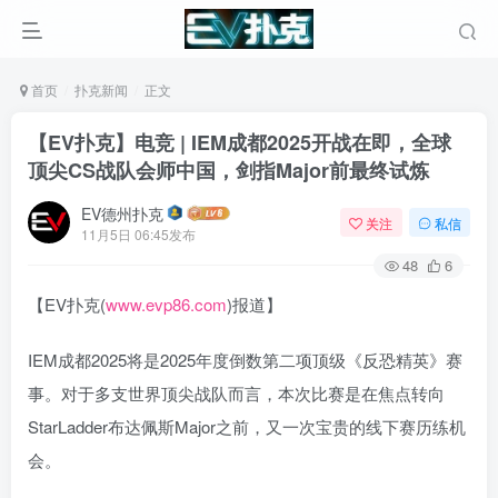
首页
扑克新闻
正文
【EV扑克】电竞 | IEM成都2025开战在即，全球
顶尖CS战队会师中国，剑指Major前最终试炼
EV德州扑克
关注
私信
11月5日 06:45发布
48
6
【EV扑克(
www.evp86.com
)报道】
IEM成都2025将是2025年度倒数第二项顶级《反恐精英》赛
事。对于多支世界顶尖战队而言，本次比赛是在焦点转向
StarLadder布达佩斯Major之前，又一次宝贵的线下赛历练机
会。