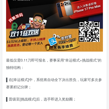
最低仅需0.11刀即可报名，赛事采用“幸运模式+挑战模式”的
独特结构：
▌
在
[幸运模式]中，系统将自动全下决出胜负，玩家可多次参
赛累积记分牌；
▌
晋级至[挑战模式]后，选手即进入奖励圈；