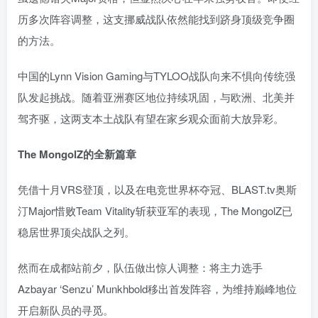
历多次阵容调整，这支挪威战队依然能找到跻身顶级竞争圈
的方法。
中国的Lynn Vision Gaming与TYLOO战队向来不惧向传统强
队发起挑战。随着亚洲赛区地位持续巩固，与欧洲、北美并
驾齐驱，这两支本土战队有望在家乡观众面前大放异彩。
The MongolZ的全新篇章
凭借十月VRS登顶，以及在电竞世界杯夺冠、BLAST.tv奥斯
汀Major惜败Team Vitality斩获亚军的表现，The MongolZ已
稳居世界顶尖战队之列。
然而在成都站前夕，队伍做出惊人调整：将主力选手
Azbayar ‘Senzu’ Munkhbold移出首发阵容，为维持巅峰地位
开启新队员的寻觅。