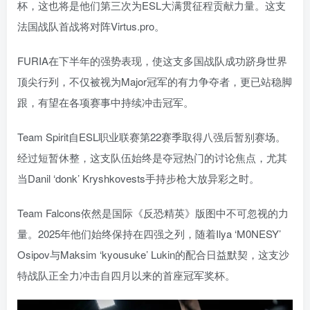
杯，这也将是他们第三次为ESL大满贯征程贡献力量。这支
法国战队首战将对阵Virtus.pro。
FURIA在下半年的强势表现，使这支多国战队成功跻身世界
顶尖行列，不仅被视为Major冠军的有力争夺者，更已站稳脚
跟，有望在各项赛事中持续冲击冠军。
Team Spirit自ESL职业联赛第22赛季取得八强后暂别赛场。
经过短暂休整，这支队伍始终是夺冠热门的讨论焦点，尤其
当Danil ‘donk’ Kryshkovests手持步枪大放异彩之时。
Team Falcons依然是国际《反恐精英》版图中不可忽视的力
量。2025年他们始终保持在四强之列，随着Ilya ‘M0NESY’
Osipov与Maksim ‘kyousuke’ Lukin的配合日益默契，这支沙
特战队正全力冲击自四月以来的首座冠军奖杯。