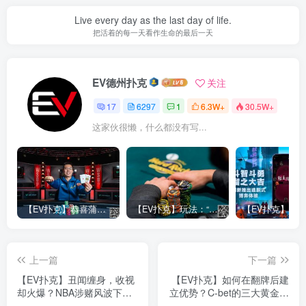
Live every day as the last day of life.
把活着的每一天看作生命的最后一天
EV德州扑克
关注
17
6297
1
6.3W+
30.5W+
这家伙很懒，什么都没有写...
【EV扑克】恭喜蒲蔚然赛事#65夺冠，收获国人2023WSOP第六条金手链，奖金93万刀！
【EV扑克】玩法：“松弱鱼/松凶鱼打法”的基本攻略
上一篇
下一篇
【EV扑克】丑闻缠身，收视
【EV扑克】如何在翻牌后建
却火爆？NBA涉赌风波下电
立优势？C-bet的三大黄金法
视观众不降反升
则