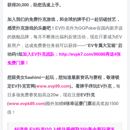
获得20,000，助您迅速上手。
加入我们的免费扑克游戏，和全球的牌手们一起切磋技艺，
感受扑克游戏的乐趣吧！
EV扑克作为GGPoker在国内新开设
的旗舰品牌，每月不断推出福利反馈活动，现在只要成为EV
新用户，达成免费赛任务就可以获得——
“EV专属大宝箱”启
动码1组
加入EV扑克战队：
http://evpk7.com/96088
再送4张
免费门票！
想跟美女Sashimi一起玩，
想知道最新资讯与赛程，
敬请锁
定EV扑克官网(
www.evp99.com
)。
看牌手痒玩EV扑克，
每
日多场免费赛奖励高达20w，现在注册
EV扑克
(
www.evpk89.com
)
额外加赠
8张幸运赛门票
最高奖励1500
倍！
好消息 EV扑克GG上线注册领取350美金新玩家礼