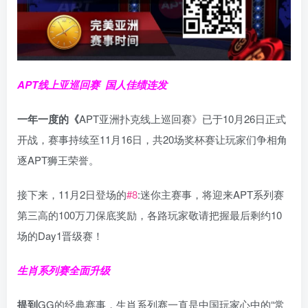
APT线上亚巡回赛
国人佳绩连发
一年一度的《
APT亚洲扑克线上巡回赛》已于10月26日正式
开战，赛事持续至11月16日，共20场奖杯赛让玩家们争相角
逐APT狮王荣誉。
接下来，11月2日登场的
#8
:迷你主赛事，将迎来APT系列赛
第三高的100万刀保底奖励，各路玩家敬请把握最后剩约10
场的Day1晋级赛！
生肖系列赛全面升级
提到
GG的经典赛事，生肖系列赛一直是中国玩家心中的“常