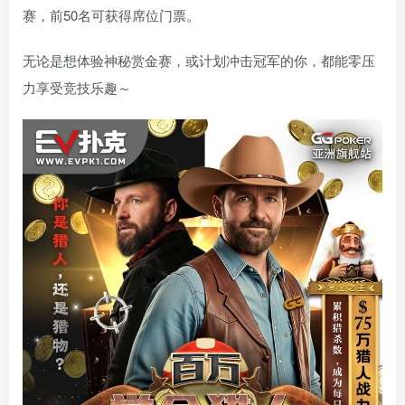
赛，前50名可获得席位门票。
无论是想体验神秘赏金赛，或计划冲击冠军的你，都能零压
力享受竞技乐趣～