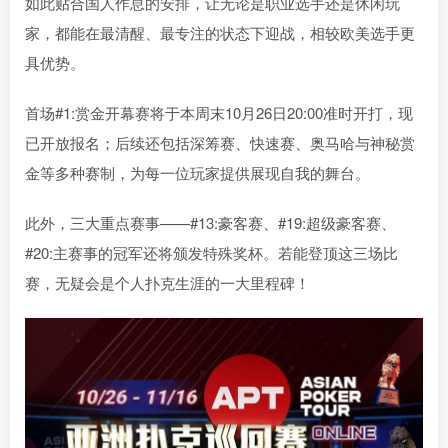
如此贴合国人作息的安排，让无论是职业选手还是休闲玩
家，都能在最清醒、最专注的状态下迎战，相较欧美选手更
具优势。
首场#1:赏金开幕赛将于本周末10月26日20:00准时开打，现
已开放报名；后续还包括深筹赛、快速赛、奥马哈与神秘赏
金等多种赛制，为每一位玩家提供展现自我的舞台。
此外，三大重点赛事——#13:豪客赛、#19:超级豪客赛、
#20:主赛事的冠军还将颁发特殊奖杯。若能登顶这三场比
赛，无疑会是个人扑克生涯的一大里程碑！