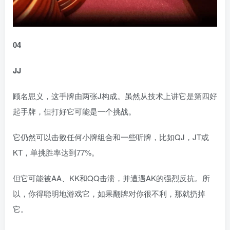
04
JJ
顾名思义，这手牌由两张J构成。虽然从技术上讲它是第四好
起手牌，但打好它可能是一个挑战。
它仍然可以击败任何小牌组合和一些听牌，比如QJ，JT或
KT，单挑胜率达到77%。
但它可能被AA、KK和QQ击溃，并遭遇AK的强烈反抗。所
以，你得聪明地游戏它，如果翻牌对你很不利，那就扔掉
它。