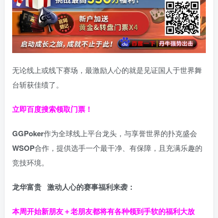
无论线上或线下赛场，最激励人心的就是见证国人于世界舞
台斩获佳绩了。
立即百度搜索领取门票！
GGPoker
作为全球线上平台龙头，与享誉世界的扑克盛会
WSOP
合作，提供选手一个最干净、有保障，且充满乐趣的
竞技环境。
龙华富贵 激动人心的赛事福利来袭：
本周开始新朋友＋老朋友都将有各种领到手软的福利大放