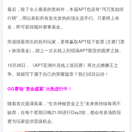
最后，除了令人垂涎的奖杯外，本届APT也设有“75万奖励排
行榜”，用以表彰所有发光发热的顶尖选手们。只要榜上有
名，即可获得额外赛事基金。
而成绩最突出的前列玩家，更将赢取APT线下套票 (主赛门票
＋旅游基金)，踏上一次从线上到现场APT殿堂的圆梦之旅。
10月26日，《APT亚洲扑克线上巡回赛》再次点燃狮王之
争。谁能写下属于自己的荣耀篇章？我们拭目以待！
GG赛场“赏金盛宴”火热进行中！
随着首次圆满落幕，“生肖神秘赏金之王”未来将持续每周不
缺席，在每个星期日晚21:00进行Day2前，都会有多场阶段
赛为玩家提供晋级机会。