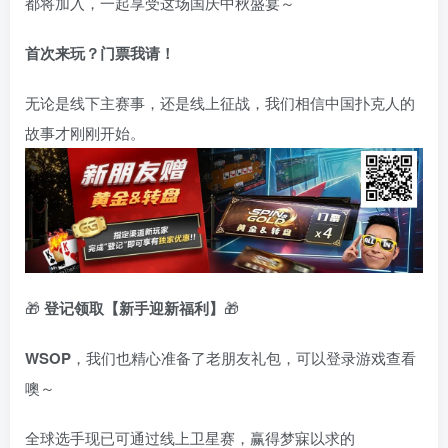
都将加入，一起享受这场国庆中秋盛宴～
首次来玩？门票我请！
无论是线下主赛事，还是线上征战，我们相信中国扑克人的
故事才刚刚开始。
🎁
登记领取【新手迎新福利】
🎁
WSOP
，我们也精心准备了老朋友礼包，可以登录游戏查看
噢～
全球选手现已可通过线上卫星赛，赢得梦寐以求的