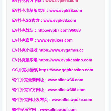
EV扑克官方下载：
www.evpk66.com
EV扑克电脑版网址：
www.evpk88.com
EV扑克GG官方：
www.evpk68.com
EV扑克战队：
http://evpk7.com/96088
EV扑克官网：
www.evpukes.com
EV扑克小游戏
https://www.evgames.cc
EV扑克娱乐场
https://www.evpkcasino.com
GG扑克小游戏
https://www.ggpkcasino.com
蜗牛扑克最新网址：
www.allnew36.com
蜗牛扑克官方网址：
www.allnew366.com
蜗牛扑克网址发布页：
www.allnewpuke.com
蜗牛娱乐官网：
www.allnewapl.com