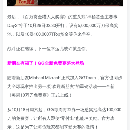
最后，《百万赏金猎人大奖赛》的重头戏“神秘赏金主赛事
Day2”将于10月28日02:30开打，设有5,000,000万刀保底奖
池，以及10份100,000刀Top赏金等你来争夺。
战斗还在继续，下一位幸运儿或许就是你。
新朋友有福了！
GG全新免费赛盛大登场
随着新朋友Michael Mizrachi正式加入GGTeam，官方也同步
为全球玩家推出另一项“欢迎新朋友”的重磅活动——全新
《每周10万刀免费赛》正式上线！
从10月18日周六起，GG每周将举办一场总奖池高达100,000
刀的免费赛，让所有人即便“零付出”也能冲奖励。官方表
示，这是为了让每位玩家都能享受大赛的激情！