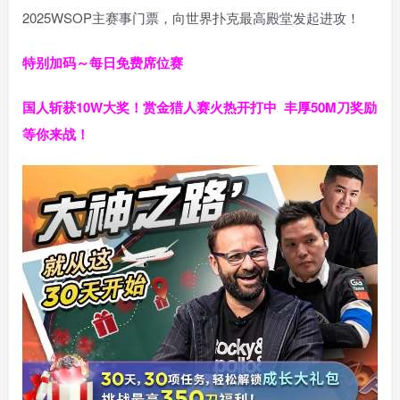
2025WSOP主赛事门票，向世界扑克最高殿堂发起进攻！
特别加码～每日免费席位赛
国人斩获
10W
大奖！
赏金猎人赛火热开打中 丰厚50M刀奖励
等你来战！