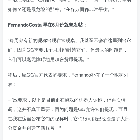
如何？还是最危险的那种。”在各方面都非常平衡。”
FernandoCosta 早在6月份就曾发帖
：
“每周都有新的昵称出现在常规桌。我甚至不会在这里列出它
们，因为GG需要几个月才能封禁它们。但最大的问题是，
它们可以毫无障碍地用加密货币提现。”
稍后，应GG官方代表的要求，Fernando补充了一个昵称列
表：
– “应要求，以下是目前正在游戏的机器人昵称，但再次强
调，这并不真正重要，因为问题是GG允许它们提现，而且
在我在这里公布它们的昵称时，它们很可能已经提走了大部
分资金并创建了新账号：”