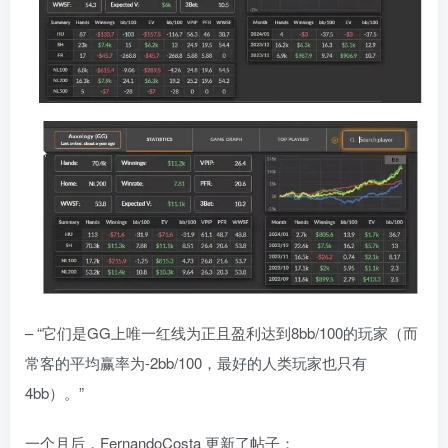
– “它们是GG上唯一红线为正且盈利达到8bb/100的玩家（而
常客的平均赢率为-2bb/100，最好的人类玩家也只有
4bb）。”
一个月后，FernandoCosta 更新了帖子：