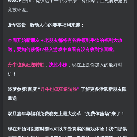
WSOP
合作，提供选手一个最干净、有保障，且充满乐趣的
竞技环境。
龙华富贵 激动人心的赛事福利来袭：
本周开始新朋友＋老朋友都将有各种领到手软的福利大放
送，要如何获得!?登入游戏中查看有没有收到惊喜啦。
丹牛也疯狂逆转胜
，
决胜小妹
，现在正是你加入的最好时
机！
逐梦参赛!百度 “
丹牛也疯狂逆转胜
”
了解更多
活跃新朋友限
量送
双旦嘉年华福利
免费赛史上最大变革
”免费体验场”来了！
现在开始可以随时随地可以享受真实的游戏体验！我们提供