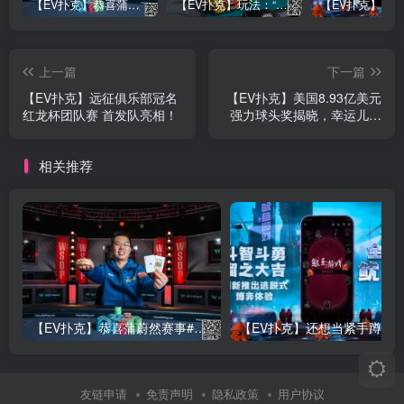
【EV扑克】恭喜蒲蔚然赛事#65夺冠，收获国人2023WSOP第六条金手链，奖金93万刀！
【EV扑克】玩法：“松弱鱼/松凶鱼打法”的基本攻略
上一篇
下一篇
【EV扑克】远征俱乐部冠名
【EV扑克】美国8.93亿美元
红龙杯团队赛 首发队亮相！
强力球头奖揭晓，幸运儿选
择一次性领取却让奖金“砍
半”
相关推荐
【EV扑克】恭喜蒲蔚然赛事#65夺冠，收获国人2023WSOP第六条金手链，奖金93万刀！
友链申请
免责声明
隐私政策
用户协议