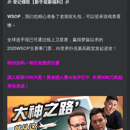
🎁
登记领取【新手迎新福利】
🎁
WSOP
，我们也精心准备了老朋友礼包，可以登录游戏查看
噢～
全球选手现已可通过线上卫星赛，赢得梦寐以求的
2025WSOP主赛事门票，向世界扑克最高殿堂发起进攻！
特别加码～每日免费席位赛
国人斩获
10W
大奖！
赏金猎人赛火热开打中 丰厚50M刀奖励
等你来战！