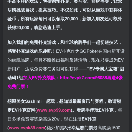
丰富多样的玩法，包括德州扑克、奥马哈、短牌等等，让您
尽情挑战自我，提高技巧。不仅如此，
可以从游戏中获得体
验币，所有玩家每日可以领取20,000，新加入朋友还可额外
获得20,000，助您迅速上手。
加入我们的免费扑克游戏，和全球的牌手们一起切磋技艺，
感受扑克游戏的乐趣吧！
EV扑克作为GGPoker在国内新开设
的旗舰品牌，每月不断推出福利反馈活动，现在只要成为EV
新用户，达成免费赛任务就可以获得——
“EV专属大宝箱”启
动码1组
加入EV扑克战队：
http://evpk7.com/96088
再送4张
免费门票！
想跟美女Sashimi一起玩，
想知道最新资讯与赛程，
敬请锁
定EV扑克官网(
www.evp99.com
)。
看牌手痒玩EV扑克，
每
日多场免费赛奖励高达20w，现在注册
EV扑克
(
www.evpk89.com
)
额外加赠
8张幸运赛门票
最高奖励1500