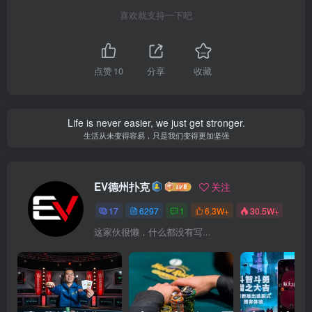
喜欢就支持一下吧
点赞
10
分享
收藏
Life is never easier, we just get stronger.
生活从未变得容易，只是我们变得更加坚强
EV德州扑克
关注
17
6297
1
6.3W+
30.5W+
这家伙很懒，什么都没有写...