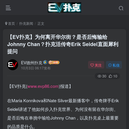
首页
扑克新闻
正文
【EV扑克】为何离开华尔街？是否后悔输给
Johnny Chan？扑克活传奇Erik Seidel直面犀利
提问
EV德州扑克
关注
私信
10月3日 06:17发布
30
10
【EV扑克(
www.evp86.com
)报道】
在
Maria Konnikova和Nate Silver
最新播客中，传奇牌手
Erik
Seidel讲述了他如何步入扑克世界、为何没有留在华尔街、
是否后悔在单挑中输给Johnny Chan，以及扑克桌上最重要
的品质是什么。