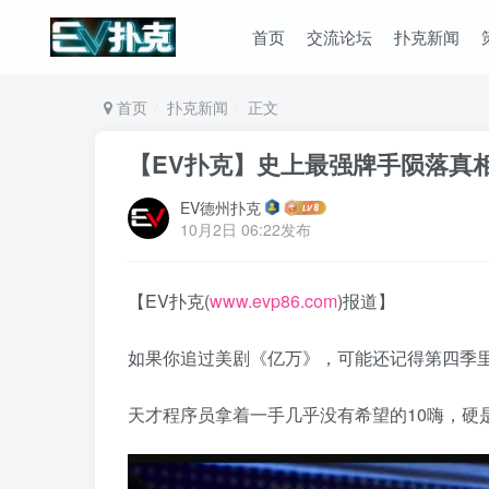
首页
交流论坛
扑克新闻
首页
扑克新闻
正文
【EV扑克】史上最强牌手陨落真相
EV德州扑克
10月2日 06:22发布
【EV扑克(
www.evp86.com
)报道】
如果你追过美剧《亿万》，可能还记得第四季
天才程序员拿着一手几乎没有希望的10嗨，硬