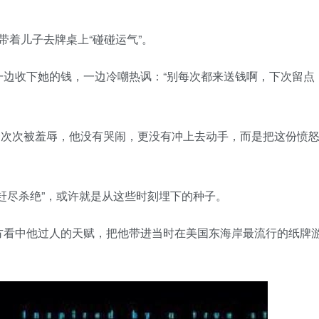
带着儿子去牌桌上“碰碰运气”。
一边收下她的钱，一边冷嘲热讽：“别每次都来送钱啊，下次留点
亲一次次被羞辱，他没有哭闹，更没有冲上去动手，而是把这份愤
的“赶尽杀绝”，或许就是从这些时刻埋下的种子。
，对方看中他过人的天赋，把他带进当时在美国东海岸最流行的纸牌