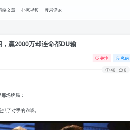
策略文章
扑克视频
牌局评论
，赢2000万却连命都DU输
关注
私信
48
8
里那场牌局：
是抓了对手的诈唬。