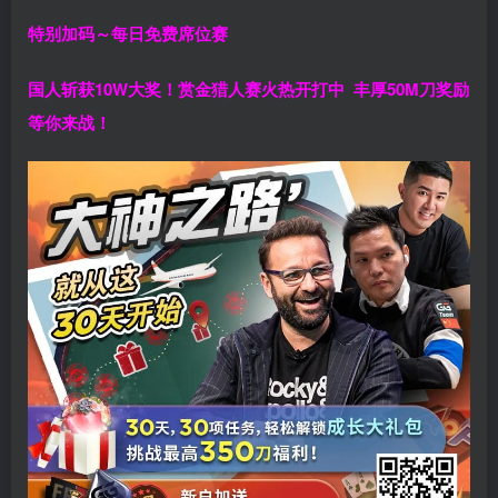
特别加码～每日免费席位赛
国人斩获
10W
大奖！
赏金猎人赛火热开打中 丰厚50M刀奖励
等你来战！