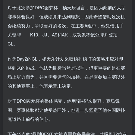
对于此次参加DPC圆梦杯，杨天乐坦言，是因为此前的大型
赛事体验良好，但成绩并未达到理想，因此希望借助这次机
会继续努力，争取更好的名次。在主赛A组中，他凭借几手
关键牌——K10、JJ、A9和AK，成功累积记分牌并登顶
CL。
作为Day2的CL，杨天乐计划采取稳扎稳打的策略来应对即
将到来的挑战。他认为目标当然是冠军，但更重要的是在赛
场上尽力而为，并且需要运气的加持。在是否参加主赛以外
的其他赛事上，他表示暂未决定。
对于DPC圆梦杯的整体感受，他用“很棒”来形容，赛场氛
围、赛事体验都让他受益匪浅，也进一步坚定了他在国际扑
克道路上前行的信心。
下午13点的“鼎刚BEST”女神赛同样备受关注，共吸引72位选