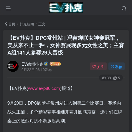
首页
扑克新闻
正文
【EV扑克】DPC常州站 | 冯苗蝉联女神赛冠军，
美从来不止一种，女神赛展现多元女性之美；主赛
A组141人参赛29人晋级
EV德州扑克
关注
私信
9月22日 06:10发布
38
5
【EV扑克(
www.evp86.com
)报道】
9月20日，DPC圆梦杯常州站进入到第二个比赛日。赛场内
战火正酣，多个精彩赛事相继开赛并圆满落幕，选手们在牌
桌上的激烈对抗不断掀起高潮。