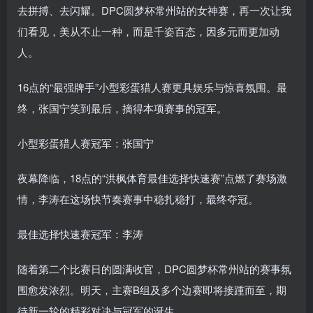
去拼搏、去闪耀。DPC圆梦杯常州站的女神赛，再一次让我
们看见，美从不止一种，而是千姿百态，因多元而更加动
人。
16点的“最强牌手”小型彩蛋猎人赛更具娱乐与惊喜氛围。最
终，张国宁笑到最后，摘得本项赛事的冠军。
小型彩蛋猎人赛冠军：张国宁
夜幕降临，18点的“洪枫体育最佳选择快速赛”点燃了赛场激
情，李涛在这场快节奏赛事中稳扎稳打，最终夺冠。
最佳选择快速赛冠军：李涛
随着第二个比赛日的圆满收官，DPC圆梦杯常州站的赛事氛
围愈发浓烈。明天，主赛B组及多个边赛即将接踵而至，期
待新一轮的精彩对决与冠军的诞生。