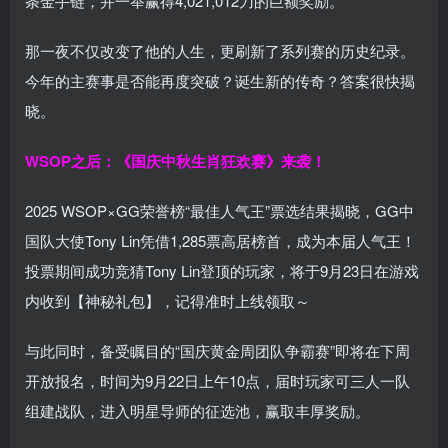
条金手链，并一举赢得4,021,012刀的巨额奖励。
那一夜不仅改变了他的人生，更刷新了系列赛的历史纪录。
今年的主赛事是否能再度突破？诞生新的传奇？答案很快揭
晓。
WSOP之后：《国庆中秋生肖狂欢赛》来袭！
2025 WSOP×GG荣誉榜“最佳人气王”票选结果揭晓，GG中
国队大使Tony Lin凭借1,285票高居榜首，成为本届人气王！
投票期间成功竞猜Tony Lin登顶的玩家，将于9月23日在游戏
内收到【神秘礼包】，记得准时上线领取～
与此同时，备受瞩目的“国庆黄金周团队争霸赛”即将在下周
开放报名，时间为9月22日上午10点，届时玩家可三人一队
组建战队，进入明星导师的征选池，赢取丰厚奖励。