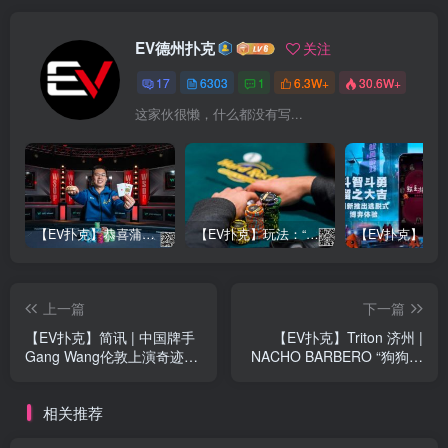
EV德州扑克
关注
17
6303
1
6.3W+
30.6W+
这家伙很懒，什么都没有写...
【EV扑克】恭喜蒲蔚然赛事#65夺冠，收获国人2023WSOP第六条金手链，奖金93万刀！
【EV扑克】玩法：“松弱鱼/松凶鱼打法”的基本攻略
上一篇
下一篇
【EV扑克】简讯 | 中国牌手
【EV扑克】Triton 济州 |
Gang Wang伦敦上演奇迹逆
NACHO BARBERO “狗狗幸
袭，收获£86,600大奖
运符”加持，济州斩获第四座
Triton冠军
相关推荐