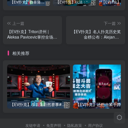
【EV扑克】恭喜蒲蔚然赛事#65夺冠，收获国人2023WSOP第六条金手链，奖金93万刀！
【EV扑克】玩法：“松弱鱼/松凶鱼打法”的基本攻略
上一篇
下一篇
【EV扑克】Triton济州 |
【EV扑克】名人扑克历史奖
Aleksa Pavicevic掌控全场
金榜公布：Alejandro
背靠背参赛再次夺冠
Lococo以1500万美元领跑！
相关推荐
【EV扑克】恭喜蒲蔚然赛事#65夺冠，收获国人2023WSOP第六条金手链，奖金93万刀！
友链申请
免责声明
隐私政策
用户协议