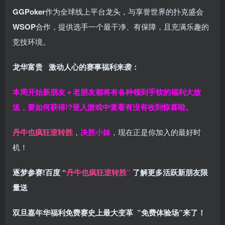
GGPoker
作为全球线上平台龙头，与享誉世界的扑克盛会
WSOP
合作，提供选手一个最干净、有保障，且充满乐趣的
竞技环境。
龙华富贵 激动人心的赛事福利来袭：
本周开始新朋友＋老朋友都将有各种领到手软的福利大放
送，要如何获得!?登入游戏中查看有没有收到惊喜啦。
丹牛也疯狂逆转胜
，
决胜小妹
，现在正是你加入的最好时
机！
逐梦参赛!百度 “
丹牛也疯狂逆转胜
”
了解更多
活跃新朋友限
量送
双旦嘉年华福利
免费赛史上最大变革
”免费体验场”来了！