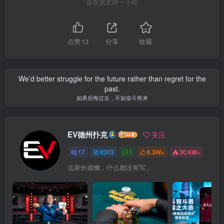
喜欢就支持一下吧
点赞
13
分享
收藏
We’d better struggle for the future rather than regret for the
past.
如果后悔过去，不如奋斗将来
EV德州扑克
关注
17
6303
1
6.3W+
30.6W+
这家伙很懒，什么都没有写...