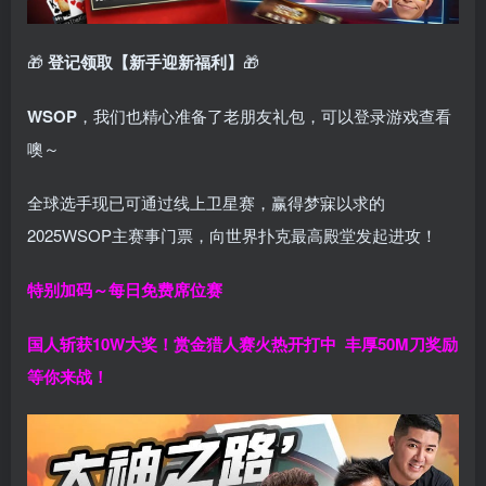
🎁
登记领取【新手迎新福利】
🎁
WSOP
，我们也精心准备了老朋友礼包，可以登录游戏查看
噢～
全球选手现已可通过线上卫星赛，赢得梦寐以求的
2025WSOP主赛事门票，向世界扑克最高殿堂发起进攻！
特别加码～每日免费席位赛
国人斩获
10W
大奖！
赏金猎人赛火热开打中 丰厚50M刀奖励
等你来战！