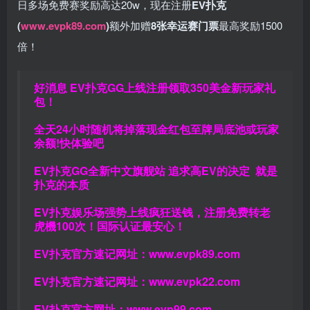
日多场免费赛奖励高达20w，现在注册
EV扑克
(
www.evpk89.com
)
额外加赠
8张幸运赛门票
最高奖励1500
倍！
好消息 EV扑克GG上线注册领取350美金新玩家礼
包！
全天24小时随机将掉落现金红包至牌局底池或玩家
余额!快体验吧
EV扑克GG
全新中文旗舰站
追求高EV
的决定
就是
扑克的本质
EV扑克娱乐场强势上线疯狂送钱，注册免费转老
虎機100次！国际认证最安心！
EV扑克官方速记网址：
www.evpk89.com
EV扑克官方速记网址：
www.evpk22.com
EV扑克官方网址：
www.evp99.com