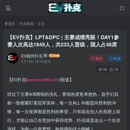
首页
扑克新闻
正文
【EV扑克】LPT&DPC | 主赛成绩亮眼！DAY1参
赛人次高达1849人，共233人晋级，国人占48席
EV德州扑克
关注
私信
9月18日 06:42发布
53
13
【EV扑克(
www.evp86.com
)报道】
经过了主赛A/B两组的洗礼，赛场热度愈来愈热，选手们目
标一致都紧盯着冠军奖杯，每一次ALL IN都是向胜利的冲
锋，每一次发牌都是胜利的希望，只有踩在别人的肩膀上前
行，才能让自己在竞技中获得优势，扑克就是这么一个生存
游戏，为每一位有梦想，敢拼搏的战士呐喊！