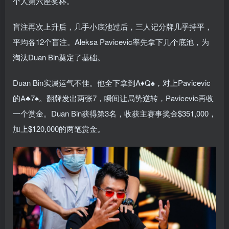
个人第六座奖杯。
盲注再次上升后，几手小底池过后，三人记分牌几乎持平，
平均各12个盲注。Aleksa Pavicevic率先拿下几个底池，为
淘汰Duan Bin奠定了基础。
Duan Bin实属运气不佳。他全下拿到A♦Q♠，对上Pavicevic
的A♣7♠。翻牌发出两张7，瞬间让局势逆转，Pavicevic再收
一个赏金。Duan Bin获得第3名，收获主赛事奖金$351,000，
加上$120,000的两笔赏金。