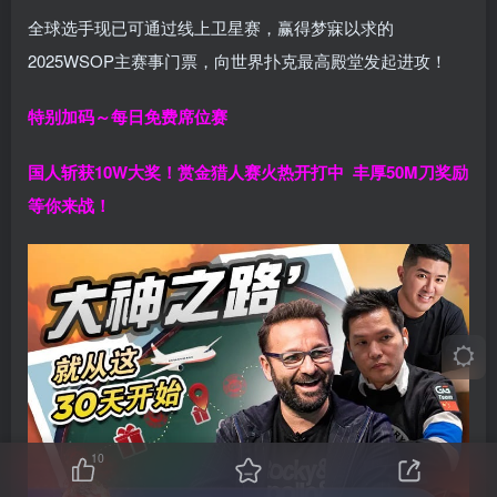
全球选手现已可通过线上卫星赛，赢得梦寐以求的
2025WSOP主赛事门票，向世界扑克最高殿堂发起进攻！
特别加码～每日免费席位赛
国人斩获
10W
大奖！
赏金猎人赛火热开打中 丰厚50M刀奖励
等你来战！
10