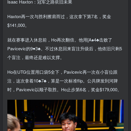
Isaac Haxton：冠军之路依旧未果
Haxton再一次与胜利擦肩而过，这次拿下第7名，奖金
$141,000。
就在赛事进入休息前，Ho再次翻倍。他用[A♠4♣击败了
Pavicevic的9♥3♣。不过休息回来盲注升级后，他依旧只剩5
个盲注，最终还是难以支撑。
Ho在UTG位置用口袋5全下，Pavicevic再一次在小盲位跟
注，这次拿着10♣7♣，算是一次标准flip。公共牌发到河牌
时，Pavicevic以顺子取胜。Ho止步第6名，奖金$179,000。