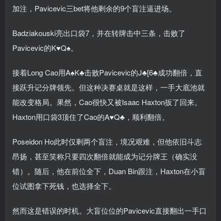
加注，Pavicevic三bet将他剩余的9个盲注逼进场。
Badziakouski亮出口袋7，并在转牌击中三条，击败了
Pavicevic的K♥Q♠。
接着Long Cao用A♠K♣击败Pavicevic的J♣[6♣成功翻倍，直
接跃升记分牌领先。但这种决赛桌就是这样，一手大底池就
能改变格局。果然，Cao很快又被Isaac Haxton扳了回来。
Haxton用口袋3顶住了Cao的A♥Q♣，顺利翻倍。
Poseidon Ho此时仅剩两个盲注，境况艰难，但他依旧斗志
昂扬，甚至笑称只要四次翻倍就能成为记分牌王（确实没
错）。随后，他在前位全下，Duan Bin跟注，Haxton在小盲
位试图拿下死钱，也选择全下。
然而这是错误的时机。大盲位位的Pavicevic直接翻出一手口