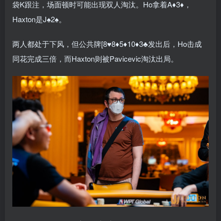
袋K跟注，场面顿时可能出现双人淘汰。Ho拿着A♦3♦，
Haxton是J♠2♠。
两人都处于下风，但公共牌[8♥8♦5♦10♦3♣发出后，Ho击成
同花完成三倍，而Haxton则被Pavicevic淘汰出局。