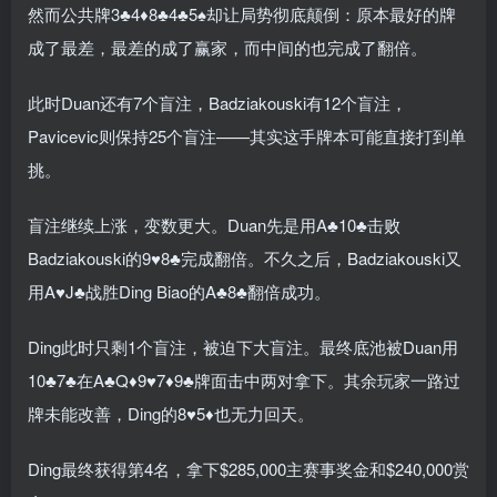
然而公共牌3♣4♦8♣4♣5♠却让局势彻底颠倒：原本最好的牌
成了最差，最差的成了赢家，而中间的也完成了翻倍。
此时Duan还有7个盲注，Badziakouski有12个盲注，
Pavicevic则保持25个盲注——其实这手牌本可能直接打到单
挑。
盲注继续上涨，变数更大。Duan先是用A♣10♣击败
Badziakouski的9♥8♣完成翻倍。不久之后，Badziakouski又
用A♥J♣战胜Ding Biao的A♣8♣翻倍成功。
Ding此时只剩1个盲注，被迫下大盲注。最终底池被Duan用
10♣7♣在A♣Q♦9♥7♦9♣牌面击中两对拿下。其余玩家一路过
牌未能改善，Ding的8♥5♦也无力回天。
Ding最终获得第4名，拿下$285,000主赛事奖金和$240,000赏