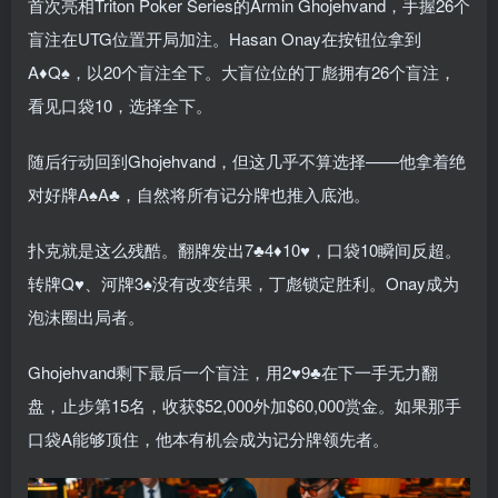
首次亮相Triton Poker Series的Armin Ghojehvand，手握26个
盲注在UTG位置开局加注。Hasan Onay在按钮位拿到
A♦Q♠，以20个盲注全下。大盲位位的丁彪拥有26个盲注，
看见口袋10，选择全下。
随后行动回到Ghojehvand，但这几乎不算选择——他拿着绝
对好牌A♠A♣，自然将所有记分牌也推入底池。
扑克就是这么残酷。翻牌发出7♣4♦10♥，口袋10瞬间反超。
转牌Q♥、河牌3♠没有改变结果，丁彪锁定胜利。Onay成为
泡沫圈出局者。
Ghojehvand剩下最后一个盲注，用2♥9♣在下一手无力翻
盘，止步第15名，收获$52,000外加$60,000赏金。如果那手
口袋A能够顶住，他本有机会成为记分牌领先者。