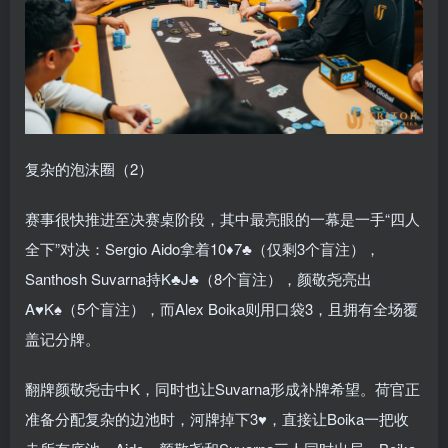
复杂的泡沫圈（2）
赛事很快推进至决赛桌阶段，其中最亮眼的一幕是一手“四人
全下”对决：Sergio Aido拿着10♦7♣（仅剩3个盲注），
Santhosh Suvarna持K♣J♣（8个盲注），颜敬尧亮出
A♥K♠（5个盲注），而Alex Boika则用口袋3，且拥有全场覆
盖记分牌。
翻牌颜敬尧击中K，同时也让Suvarna形成补牌希望。荷官正
准备分配复杂的边池时，河牌掉下3♥，直接让Boika一把收