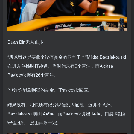
Duan Bin无奈止步
“所以我这是要拿个没有赏金的亚军了？”Mikita Badziakouski
在进入单挑时打趣道。当时他只有9个盲注，而Aleksa
Pavicevic握有26个盲注。
“也许你能拿到我的赏金。”Pavicevic回应。
结果没有。很快所有记分牌便投入底池，这并不意外。
Badziakouski摊开A♦9♣，而Pavicevic亮出J♠J♦。口袋J稳稳
守住胜利，黑山再添一冠。