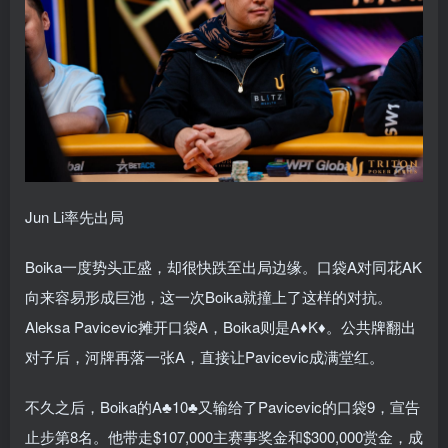
Jun Li率先出局
Boika一度势头正盛，却很快跌至出局边缘。口袋A对同花AK
向来容易形成巨池，这一次Boika就撞上了这样的对抗。
Aleksa Pavicevic摊开口袋A，Boika则是A♦K♦。公共牌翻出
对子后，河牌再落一张A，直接让Pavicevic成满堂红。
不久之后，Boika的A♣10♣又输给了Pavicevic的口袋9，宣告
止步第8名。他带走$107,000主赛事奖金和$300,000赏金，成