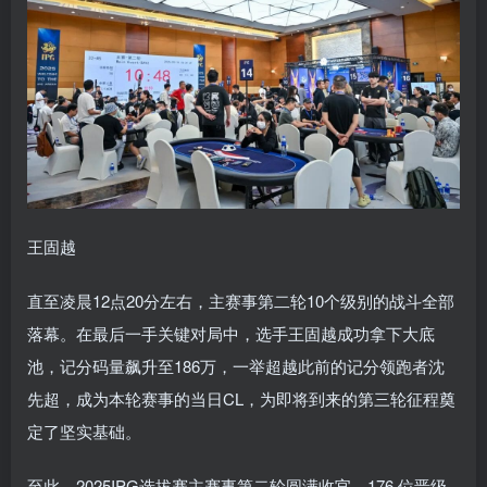
王固越
直至凌晨12点20分左右，主赛事第二轮10个级别的战斗全部
落幕。在最后一手关键对局中，选手王固越成功拿下大底
池，记分码量飙升至186万，一举超越此前的记分领跑者沈
先超，成为本轮赛事的当日CL，为即将到来的第三轮征程奠
定了坚实基础。
至此，2025IPG选拔赛主赛事第二轮圆满收官，176 位晋级