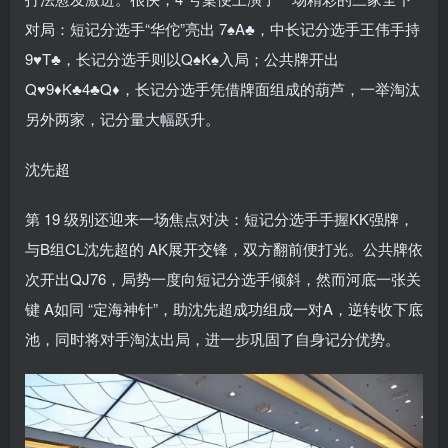
对局：短记分选手“华佗”亮出 7♠A♣，中长记分选手王伟手持
9♥T♣，长记分选手则以Q♠K♠入局；公共牌开出
Q♥9♦K♣4♣Q♦，长记分选手凭借牌面组成的葫芦，一举淘汰
另外两家，记分量大幅跃升。
沈先超
第 19 级别还迎来一场焦点对决：短记分选手手握KK强牌，
与B组CL沈先超的 AK展开交锋，双方翻前便打光。公共牌依
次开出QJ76，局势一度向短记分选手倾斜，然而河底一张关
键 A如同 “定海神针”，助沈先超成功组成一对A，逆转收下底
池，同时将对手淘汰出局，进一步巩固了自身记分优势。