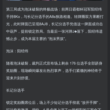
第三局成为泡沫破裂的终极战场：前两日霸都杯冠军阳经纬
手持8Ko，与长记分选手的A8s狭路相逢。转牌圈双方果断打
光，此时牌面已呈现8AJ8，长记分选手凭借这一牌面成功击
中葫芦，提前锁定胜局。当最后一张河牌J♣落下，阳经纬遗
憾止步，成为本届主赛的 “泡沫男孩”。
泡沫：阳经纬
随着泡沫破裂，裁判正式宣布场上剩余 176 位选手全部跻身
奖励圈，现场瞬间爆发出热烈掌声，选手们紧绷的神经终于
迎来片刻舒缓。
长记分选手
锁定奖励圈席位后，场上不少短记分选手彻底 “放开手脚”，
打法愈发激进。很快，4 号桌便上演了一场精彩的三家全下