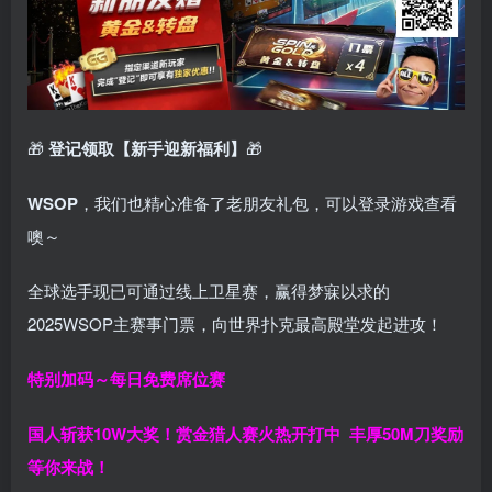
🎁
登记领取【新手迎新福利】
🎁
WSOP
，我们也精心准备了老朋友礼包，可以登录游戏查看
噢～
全球选手现已可通过线上卫星赛，赢得梦寐以求的
2025WSOP主赛事门票，向世界扑克最高殿堂发起进攻！
特别加码～每日免费席位赛
国人斩获
10W
大奖！
赏金猎人赛火热开打中 丰厚50M刀奖励
等你来战！