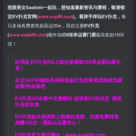
想跟美女Sashimi一起玩，
想知道最新资讯与赛程，
敬请锁
定EV扑克官网(
www.evp99.com
)。
看牌手痒玩EV扑克，
每
日多场免费赛奖励高达20w，现在注册
EV扑克
(
www.evpk89.com
)
额外加赠
8张幸运赛门票
最高奖励1500
倍！
好消息 EV扑克GG上线注册领取350美金新玩家礼
包！
全天24小时随机将掉落现金红包至牌局底池或玩家
余额!快体验吧
EV扑克GG
全新中文旗舰站
追求高EV
的决定
就是
扑克的本质
EV扑克娱乐场强势上线疯狂送钱，注册免费转老
虎機100次！国际认证最安心！
EV扑克官方速记网址：
www.evpk89.com