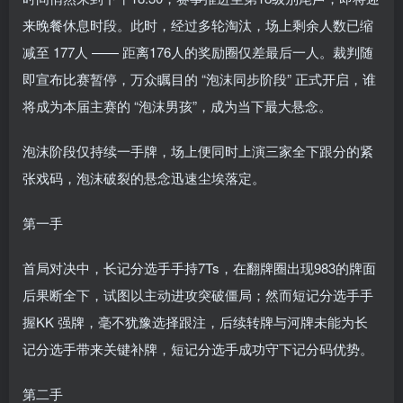
来晚餐休息时段。此时，经过多轮淘汰，场上剩余人数已缩
减至 177人 —— 距离176人的奖励圈仅差最后一人。裁判随
即宣布比赛暂停，万众瞩目的 “泡沫同步阶段” 正式开启，谁
将成为本届主赛的 “泡沫男孩”，成为当下最大悬念。
泡沫阶段仅持续一手牌，场上便同时上演三家全下跟分的紧
张戏码，泡沫破裂的悬念迅速尘埃落定。
第一手
首局对决中，长记分选手手持7Ts，在翻牌圈出现983的牌面
后果断全下，试图以主动进攻突破僵局；然而短记分选手手
握KK 强牌，毫不犹豫选择跟注，后续转牌与河牌未能为长
记分选手带来关键补牌，短记分选手成功守下记分码优势。
第二手