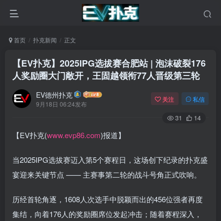
首页
扑克新闻
正文
【EV扑克】2025IPG选拔赛合肥站 | 泡沫破裂176
人奖励圈大门敞开，王固越领衔77人晋级第三轮
EV德州扑克
关注
私信
9月18日 06:24发布
31
14
【EV扑克(
www.evp86.com
)报道】
当2025IPG选拔赛迈入第5个赛程日，这场创下纪录的扑克盛
宴迎来关键节点 —— 主赛事第二轮的战斗号角正式吹响。
历经首轮角逐，1608人次选手中脱颖而出的456位强者再度
集结，向着176人的奖励圈席位发起冲击；随着赛程深入，