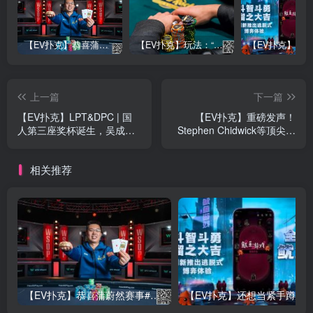
【EV扑克】恭喜蒲蔚然赛事#65夺冠，收获国人2023WSOP第六条金手链，奖金93万刀！
【EV扑克】玩法：“松弱鱼/松凶鱼打法”的基本攻略
上一篇
下一篇
【EV扑克】LPT&DPC | 国
【EV扑克】重磅发声！
人第三座奖杯诞生，吴成杉
Stephen Chidwick等顶尖牌
捧起迷你豪客赛奖杯，开幕
手打破沉默，公开谈论扑克
赛冠军出炉！
背后的心理健康危机
相关推荐
【EV扑克】恭喜蒲蔚然赛事#65夺冠，收获国人2023WSOP第六条金手链，奖金93万刀！