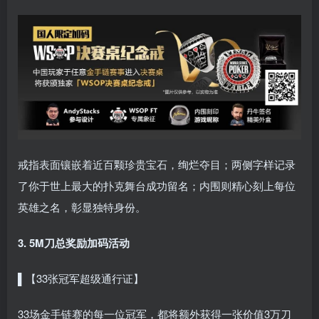
戒指表面镶嵌着近百颗珍贵宝石，绚烂夺目；两侧字样记录
了你于世上最大的扑克舞台成功留名；内围则精心刻上每位
英雄之名，彰显独特身份。
3. 5M刀总奖励加码活动
▌【33张冠军超级通行证】
33场金手链赛的每一位冠军，都将额外获得一张价值3万刀