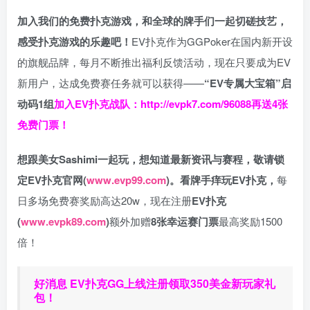
加入我们的免费扑克游戏，和全球的牌手们一起切磋技艺，
感受扑克游戏的乐趣吧！
EV扑克作为GGPoker在国内新开设
的旗舰品牌，每月不断推出福利反馈活动，现在只要成为EV
新用户，达成免费赛任务就可以获得——
“EV专属大宝箱”启
动码1组
加入EV扑克战队：
http://evpk7.com/96088
再送4张
免费门票！
想跟美女Sashimi一起玩，
想知道最新资讯与赛程，
敬请锁
定EV扑克官网(
www.evp99.com
)。
看牌手痒玩EV扑克，
每
日多场免费赛奖励高达20w，现在注册
EV扑克
(
www.evpk89.com
)
额外加赠
8张幸运赛门票
最高奖励1500
倍！
好消息 EV扑克GG上线注册领取350美金新玩家礼
包！