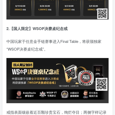
2.【国人限定】WSOP决赛桌纪念戒
中国玩家于任意金手链赛事进入Final Table，将获颁独家
“WSOP决赛桌纪念戒”。
戒指表面镶嵌着近百颗珍贵宝石，绚烂夺目；两侧字样记录