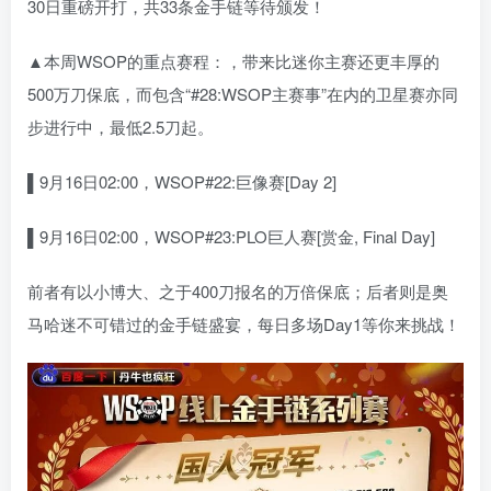
30日重磅开打，共33条金手链等待颁发！
▲本周WSOP的重点赛程：，带来比迷你主赛还更丰厚的
500万刀保底，而包含“#28:WSOP主赛事”在内的卫星赛亦同
步进行中，最低2.5刀起。
▌9月16日02:00，WSOP#22:巨像赛[Day 2]
▌9月16日02:00，WSOP#23:PLO巨人赛[赏金, Final Day]
前者有以小博大、之于400刀报名的万倍保底；后者则是奥
马哈迷不可错过的金手链盛宴，每日多场Day1等你来挑战！