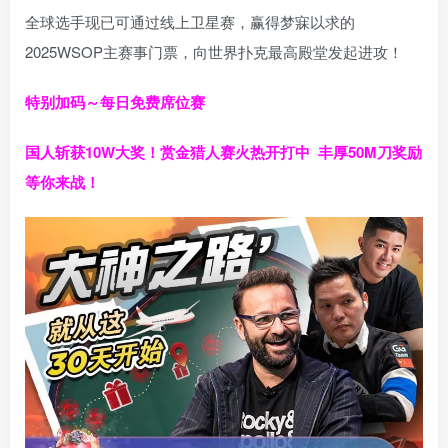
全球选手现已可通过线上卫星赛，赢得梦寐以求的
2025WSOP主赛事门票，向世界扑克最高殿堂发起进攻！
特别加码～每日免费席位赛
国人斩获
10W
大奖！
赏金猎人赛火热开打中 丰厚50M刀奖励
等你来战！