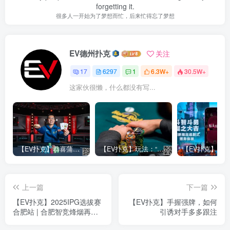
forgetting it.
很多人一开始为了梦想而忙，后来忙得忘了梦想
EV德州扑克
关注
17
6297
1
6.3W+
30.5W+
这家伙很懒，什么都没有写...
【EV扑克】恭喜蒲蔚然赛事#65夺冠，收获国人2023WSOP第六条金手链，奖金93万刀！
【EV扑克】玩法：“松弱鱼/松凶鱼打法”的基本攻略
上一篇
下一篇
【EV扑克】2025IPG选拔赛
【EV扑克】手握强牌，如何
合肥站 | 合肥智竞烽烟再
引诱对手多多跟注
起！“霸都杯”380人次参赛94