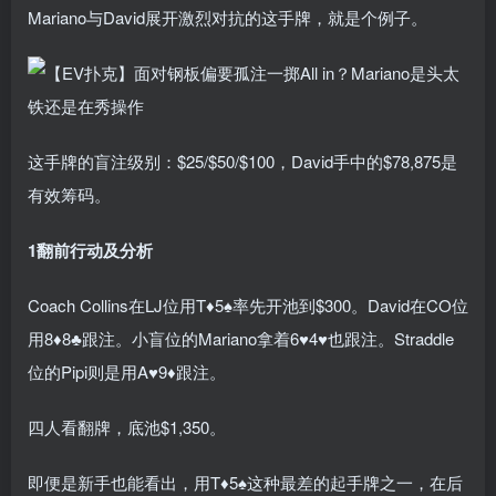
Mariano与David展开激烈对抗的这手牌，就是个例子。
这手牌的盲注级别：$25/$50/$100，David手中的$78,875是
有效筹码。
1
翻前行动及分析
Coach Collins在LJ位用T♦5♠率先开池到$300。David在CO位
用8♦8♣跟注。小盲位的Mariano拿着6♥4♥也跟注。Straddle
位的Pipi则是用A♥9♦跟注。
四人看翻牌，底池$1,350。
即便是新手也能看出，用T
♦
5
♠
这种最差的起手牌之一，在后