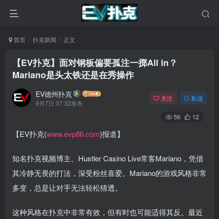
首页
扑克新闻
正文
【EV扑克】面对钢板偏要孤注一掷All in？
Mariano是头太铁还是在秀操作
EV德州扑克
关注
私信
9月7日 07:32发布
56
12
【EV扑克(
www.evp86.com
)报道】
知名扑克视频博主、Hustler Casino Live常客Mariano，凭借
其冷静无畏的打法，深受粉丝喜爱。Mariano的游戏风格非常
多变，总是让对手无法轻松猜透。
这种风格在扑克中非常有效，但有时也可能适得其反。最近