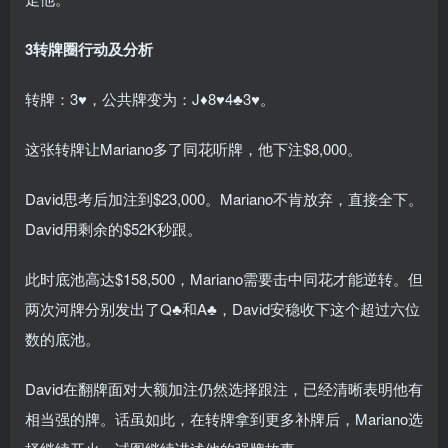
3
转牌圈行动及分析
转牌：3♥，公共牌变为：J♦8♥4♣3♥。
这张转牌让Mariano多了同花听牌，他下注$8,000。
David思考后加注到$23,000。Mariano不肯放弃，直接全下。
David用剩余的$52K秒跟。
此时底池高达$158,500，Mariano需要击中同花才能逆转。但
两次河牌分别发出了Q♣和A♣，David安稳收下这个超过六位
数的底池。
David在翻牌面对大额加注仍然选择跟注，已经清晰表明他有
相当强的牌。话虽如此，在转牌拿到更多补牌后，Mariano选