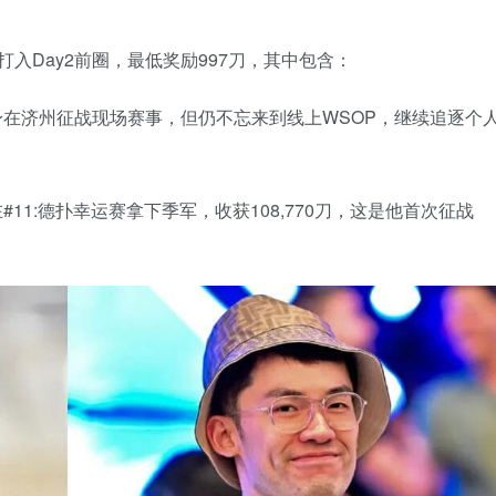
打入Day2前圈，最低奖励997刀，其中包含：
目前身在济州征战现场赛事，但仍不忘来到线上WSOP，继续追逐个
在#11:德扑幸运赛拿下季军，收获108,770刀，这是他首次征战