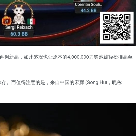
0人再创新高，如此盛况也让原本的4,000,000刀奖池被轻松推高至
而值得注意的是，来自中国的宋辉 (Song Hui，昵称