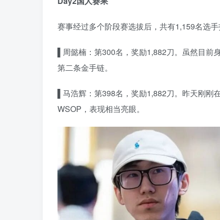
Day2国人赛果
赛事经过多个阶段赛选拔后，共有1,159名选手
▌周懿楠：第300名，奖励1,882刀。虽然
第二条金手链。
▌马浩辉：第398名，奖励1,882刀。昨天刚刚
WSOP，表现相当亮眼。