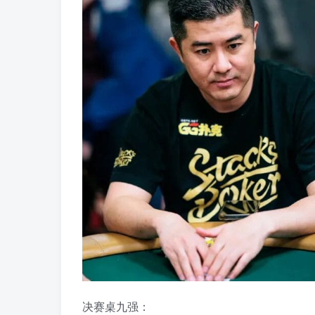
决赛桌九强：