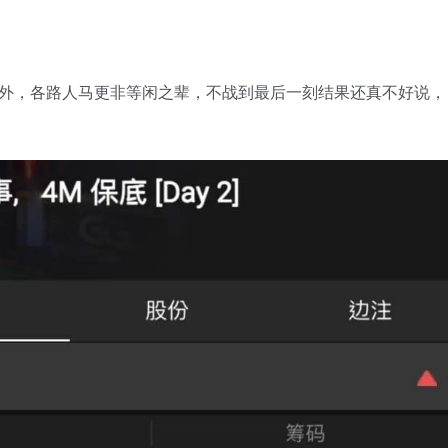
国际混战”外，各路人马更非等闲之辈，不战到最后一刻结果还真不好说，