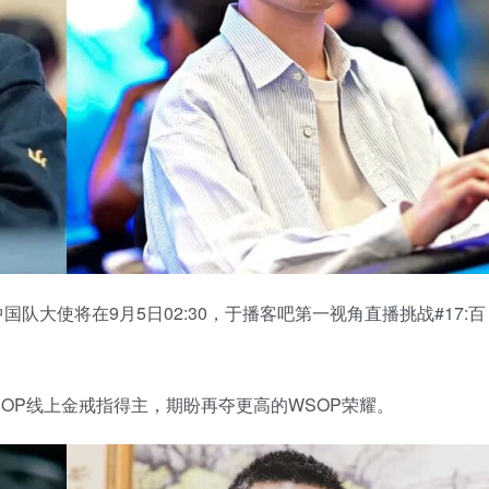
。GG中国队大使将在9月5日02:30，于播客吧第一视角直播挑战#17:百
年WSOP线上金戒指得主，期盼再夺更高的WSOP荣耀。