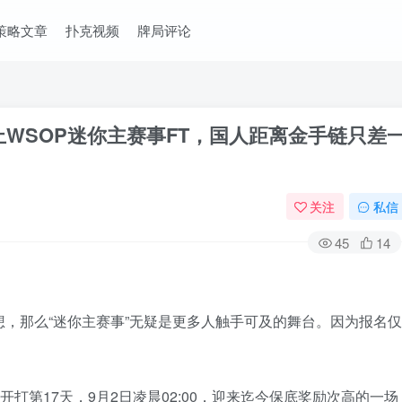
策略文章
扑克视频
牌局评论
WSOP迷你主赛事FT，国人距离金手链只差
关注
私信
45
14
想，那么“迷你主赛事”无疑是更多人触手可及的舞台。因为报名仅
赛》开打第17天，9月2日凌晨02:00，迎来迄今保底奖励次高的一场