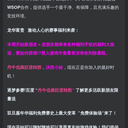
WSOP
合作，提供选手一个最干净、有保障，且充满乐趣的
竞技环境。
龙华富贵 激动人心的赛事福利来袭：
本周开始新朋友＋老朋友都将有各种领到手软的福利大放
送，要如何获得!?登入游戏中查看有没有收到惊喜啦。
丹牛也疯狂逆转胜
，
决胜小妹
，现在正是你加入的最好时
机！
逐梦参赛!百度 “
丹牛也疯狂逆转胜
”
了解更多
活跃新朋友限
量送
双旦嘉年华福利
免费赛史上最大变革
”免费体验场”来了！
现在开始可以随时随地可以享受真实的游戏体验！我们提供