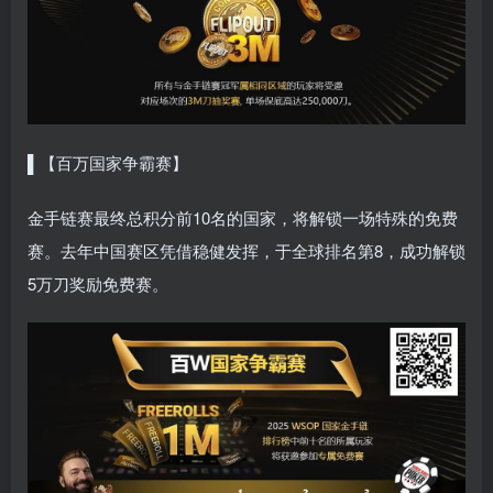
▌【百万国家争霸赛】
金手链赛最终总积分前10名的国家，将解锁一场特殊的免费
赛。去年中国赛区凭借稳健发挥，于全球排名第8，成功解锁
5万刀奖励免费赛。