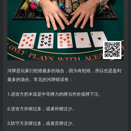
河牌是玩家们犯错最多的场合，因为有犯错，所以也是盈利
最多的场合。常见的河牌错误有：
1.进攻方把本该是中等牌力的牌当作价值牌下注。
2.进攻方诈唬过多，或者诈唬过少。
3.防守方弃牌过多，或者弃牌过少。