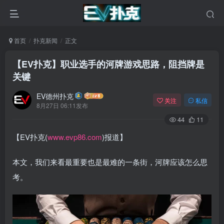
首页
扑克新闻
正文
【EV扑克】职业选手的河牌游戏思路，阻挡牌是
关键
EV德州扑克
关注
私信
8月27日 06:11发布
44
11
【EV扑克(
www.evp86.com
)报道】
本文，我们来看最重要也是最难的一条街，河牌应该怎么思
考。