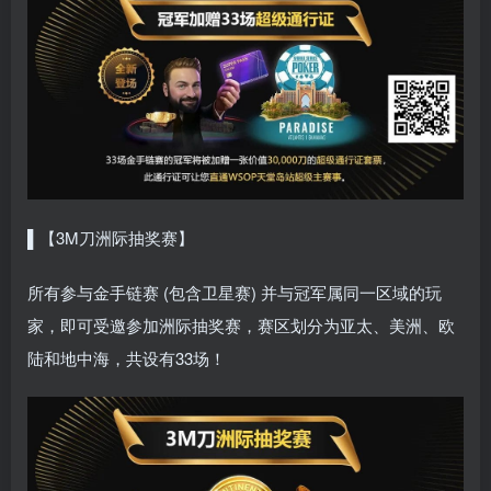
▌【3M刀洲际抽奖赛】
所有参与金手链赛 (包含卫星赛) 并与冠军属同一区域的玩
家，即可受邀参加洲际抽奖赛，赛区划分为亚太、美洲、欧
陆和地中海，共设有33场！