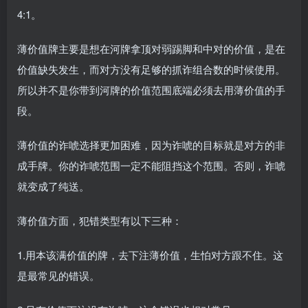
4:1。
薄价值牌主要是想在河牌拿顶对弱踢脚和中对的价值，是在
价值缺失发生，而对方没有足够的抓诈组合数的时候使用。
所以并不是你带到河牌的价值范围底端必须去用薄价值的手
段。
薄价值的诈唬选择更加困难，因为诈唬的目标就是对方的非
成手牌。你的诈唬范围一定不能阻挡这个范围。否则，诈唬
就变成了纯送。
薄价值方面，犯错类型有以下三种：
1.用本该满价值的牌，去下注薄价值，生怕对方跟不住。这
是最常见的错误。