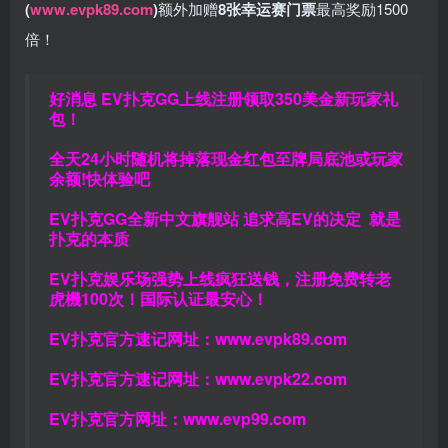
(
www.evpk89.com
)
额外加赠
8张幸运赛门票
最高奖励1500
倍！
好消息 EV扑克GG上线注册领取350美金新玩家礼
包！
全天24小时随机将掉落现金红包至牌局底池或玩家
余额!快体验吧
EV扑克GG
全新中文旗舰站
追求高EV
的决定
就是
扑克的本质
EV扑克娱乐场强势上线疯狂送钱，注册免费转老
虎機100次！国际认证最安心！
EV扑克官方速记网址：
www.evpk89.com
EV扑克官方速记网址：
www.evpk22.com
EV扑克官方网址：
www.evp99.com