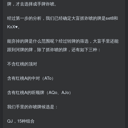
牌，才去选择成手牌诈唬。
经过第一步的分析，我们已经确定大盲抓诈唬的牌是set8和
KxX♥。
能弃掉的牌是什么范围呢？经过转牌的筛选，大盲手里还能
跟到河牌的牌，除了抓诈唬的牌，还有如下三种：
不含红桃的顶对
含有红桃A的中对（ATo）
含有红桃A的听顺牌（AQo、AJo）
我们手里的诈唬牌候选是：
QJ，15种组合