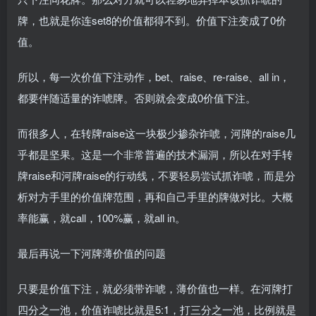
牌，也就是你连set8的价值都得不到。价值下注变成了0价
值。
所以，每一次价值下注动作，bet、raise、re-raise、all in，
都要伴随适量的诈唬牌。否则就会变成0价值下注。
而很多人，在转牌raise这一块极少掺杂诈唬，河牌的raise几
乎都是坚果。这是一个非常普遍的技术漏洞，所以在对手转
牌raise和河牌raise的行动线，不要轻易尝试抓诈唬，而是分
析对方手里的价值牌范围，再和自己手里的牌做对比。大概
率能赢，就call，100%赢，就all in。
最后再说一下河牌薄价值的问题
只要是价值下注，就必须带诈唬，薄价值也一样。在河牌打
四分之一池，价值诈唬比就是5:1，打三分之一池，比例就是