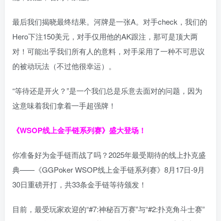
最后我们揭晓最终结果。河牌是一张A。对手check，我们的
Hero下注150美元，对手仅用他的AK跟注，那可是顶大两
对！可能出乎我们所有人的意料，对手采用了一种不可思议
的被动玩法（不过他很幸运）。
“等待还是开火？”是一个我们总是乐意去面对的问题，因为
这意味着我们拿着一手超强牌！
《WSOP线上金手链系列赛》
盛大登场！
你准备好为金手链而战了吗？2025年最受期待的线上扑克盛
典——《GGPoker WSOP线上金手链系列赛》8月17日-9月
30日重磅开打，共33条金手链等待颁发！
目前，最受玩家欢迎的“#7:神秘百万赛”与“#2:扑克角斗士赛”