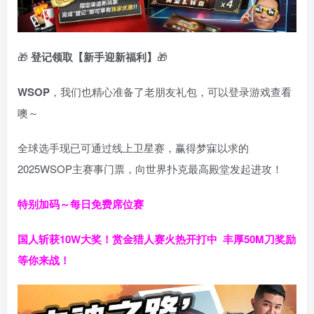
🎁
登记领取【新手迎新福利】
🎁
WSOP
，我们也精心准备了老朋友礼包，可以登录游戏查看
噢～
全球选手现已可通过线上卫星赛，赢得梦寐以求的
2025WSOP主赛事门票，向世界扑克最高殿堂发起进攻！
特别加码～每日免费席位赛
国人斩获
10W
大奖！
赏金猎人赛火热开打中 丰厚50M刀奖励
等你来战！