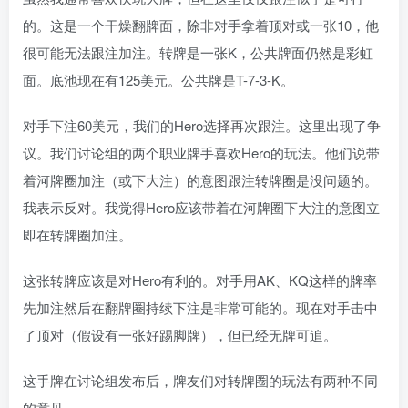
的。这是一个干燥翻牌面，除非对手拿着顶对或一张10，他
很可能无法跟注加注。转牌是一张K，公共牌面仍然是彩虹
面。底池现在有125美元。公共牌是T-7-3-K。
对手下注60美元，我们的Hero选择再次跟注。这里出现了争
议。我们讨论组的两个职业牌手喜欢Hero的玩法。他们说带
着河牌圈加注（或下大注）的意图跟注转牌圈是没问题的。
我表示反对。我觉得Hero应该带着在河牌圈下大注的意图立
即在转牌圈加注。
这张转牌应该是对Hero有利的。对手用AK、KQ这样的牌率
先加注然后在翻牌圈持续下注是非常可能的。现在对手击中
了顶对（假设有一张好踢脚牌），但已经无牌可追。
这手牌在讨论组发布后，牌友们对转牌圈的玩法有两种不同
的意见。