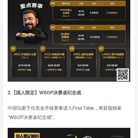
2.【国人限定】WSOP决赛桌纪念戒
中国玩家于任意金手链赛事进入Final Table，将获颁独家
“WSOP决赛桌纪念戒”。