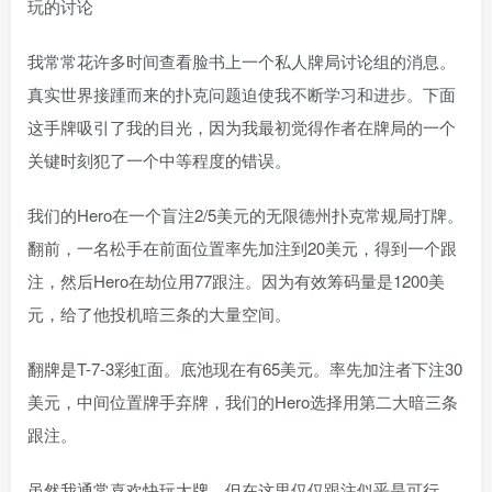
我常常花许多时间查看脸书上一个私人牌局讨论组的消息。
真实世界接踵而来的扑克问题迫使我不断学习和进步。下面
这手牌吸引了我的目光，因为我最初觉得作者在牌局的一个
关键时刻犯了一个中等程度的错误。
我们的Hero在一个盲注2/5美元的无限德州扑克常规局打牌。
翻前，一名松手在前面位置率先加注到20美元，得到一个跟
注，然后Hero在劫位用77跟注。因为有效筹码量是1200美
元，给了他投机暗三条的大量空间。
翻牌是T-7-3彩虹面。底池现在有65美元。率先加注者下注30
美元，中间位置牌手弃牌，我们的Hero选择用第二大暗三条
跟注。
虽然我通常喜欢快玩大牌，但在这里仅仅跟注似乎是可行