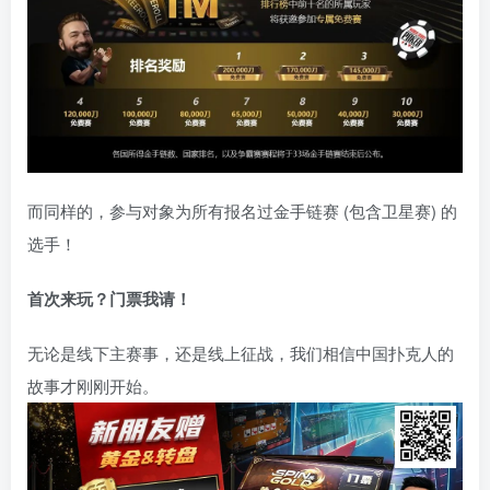
而同样的，参与对象为所有报名过金手链赛 (包含卫星赛) 的
选手！
首次来玩？门票我请！
无论是线下主赛事，还是线上征战，我们相信中国扑克人的
故事才刚刚开始。