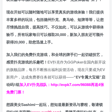
现在开始可以随时随地可以享受真实的游戏体验！我们提供
丰富多样的玩法，包括德州扑克、奥马哈、短牌等等，让您
尽情挑战自我，提高技巧。不仅如此，
可以从游戏中获得体
验币，所有玩家每日可以领取20,000，新加入朋友还可额外
获得20,000，助您迅速上手。
加入我们的免费扑克游戏，和全球的牌手们一起切磋技艺，
感受扑克游戏的乐趣吧！
EV扑克作为GGPoker在国内新开设
的旗舰品牌，每月不断推出福利反馈活动，现在只要成为EV
新用户，达成免费赛任务就可以获得——
“EV专属大宝箱”启
动码1组
加入EV扑克战队：
http://evpk7.com/96088
再送4张
免费门票！
想跟美女Sashimi一起玩，
想知道最新资讯与赛程，
敬请锁
每