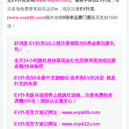
定EV扑克官网(
www.evp99.com
)。
看牌手痒玩EV扑克，
日多场免费赛奖励高达20w，现在注册
EV扑克
(
www.evpk89.com
)
额外加赠
8张幸运赛门票
最高奖励1500
倍！
好消息 EV扑克GG上线注册领取350美金新玩家礼
包！
全天24小时随机将掉落现金红包至牌局底池或玩家
余额!快体验吧
EV扑克GG
全新中文旗舰站
追求高EV
的决定
就是
扑克的本质
EV扑克娱乐场强势上线疯狂送钱，注册免费转老
虎機100次！国际认证最安心！
EV扑克官方速记网址：
www.evpk89.com
EV扑克官方速记网址：
www.evpk22.com