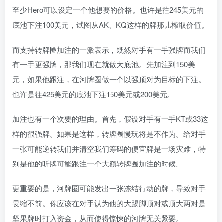
至少Hero可以设定一个他想要的价格。也许是往245美元的
底池下注100美元，试图从AK、KQ这样的牌那儿榨取价值。
而支持转牌圈加注的一派表示，既然对手有一手强牌而我们
有一手更强牌，那我们现在就做大底池。先加注到150美
元，如果他跟注，在河牌圈做一个以强顶对为目标的下注。
也许是往425美元的底池下注150美元或200美元。
加注也有一个次要的理由。首先，假设对手有一手KT或33这
样的很强牌。如果是这样，转牌圈慢玩将是不作为。给对手
一张可能逆转我们并清空我们筹码的便宜牌是一场灾难，特
别是他的听牌可能跟注一个大额转牌圈加注的时候。
更重要的是，河牌圈可能发出一张冻结行动的牌，导致对手
畏缩不前。你应该在对手认为他的大踢脚顶对或顶大两对是
坚果牌时打入资金，从而使得惊悚的河牌无关紧要。