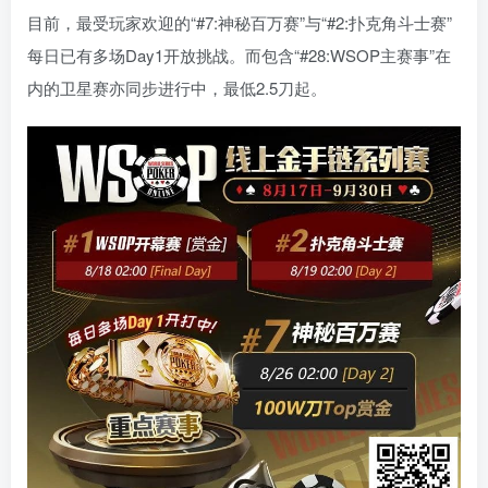
目前，最受玩家欢迎的“#7:神秘百万赛”与“#2:扑克角斗士赛”
每日已有多场Day1开放挑战。而包含“#28:WSOP主赛事”在
内的卫星赛亦同步进行中，最低2.5刀起。