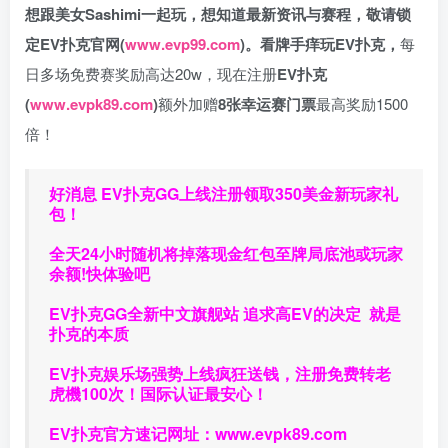
想跟美女Sashimi一起玩，
想知道最新资讯与赛程，
敬请锁
定EV扑克官网(
www.evp99.com
)。
看牌手痒玩EV扑克，
每
日多场免费赛奖励高达20w，现在注册
EV扑克
(
www.evpk89.com
)
额外加赠
8张幸运赛门票
最高奖励1500
倍！
好消息 EV扑克GG上线注册领取350美金新玩家礼
包！
全天24小时随机将掉落现金红包至牌局底池或玩家
余额!快体验吧
EV扑克GG
全新中文旗舰站
追求高EV
的决定
就是
扑克的本质
EV扑克娱乐场强势上线疯狂送钱，注册免费转老
虎機100次！国际认证最安心！
EV扑克官方速记网址：
www.evpk89.com