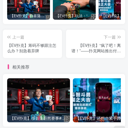
【EV扑克】恭喜蒲蔚然赛事#65夺冠，收获国人2023WSOP第六条金手链，奖金93万刀！
【EV扑克】玩法：“松弱鱼/松凶鱼打法”的基本攻略
上一篇
下一篇
【EV扑克】筹码不够跟注怎
【EV扑克】“疯了吧！离
么办？别急着弃牌
谱！”——扑克网站推出付费
看牌功遭玩家狂喷
相关推荐
【EV扑克】恭喜蒲蔚然赛事#65夺冠，收获国人2023WSOP第六条金手链，奖金93万刀！