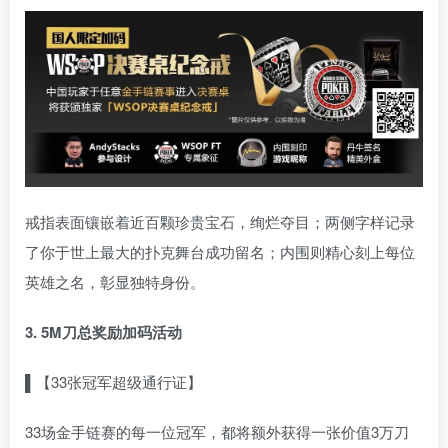
戒指表面镶嵌着近百颗珍贵宝石，绚烂夺目；两侧字样记录
了你于世上最大的扑克舞台成功留名；内围则精心刻上每位
英雄之名，彰显独特身份。
3. 5M刀总奖励加码活动
▌【33张冠军超级通行证】
33场金手链赛的每一位冠军，都将额外获得一张价值3万刀