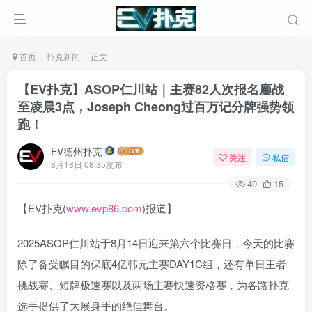
首页
扑克新闻
正文
【EV扑克】ASOP仁川站｜主赛82人次报名鏖战
至凌晨3点，Joseph Cheong过百万记分牌强势领
跑！
EV德州扑克
关注
私信
8月18日 08:35发布
40
15
【EV扑克(
www.evp86.com
)报道】
2025ASOP仁川站于8月14日迎来第六个比赛日，今天的比赛
除了备受瞩目的保底4亿韩元主赛DAY1C组，还有单日王者
挑战赛、短牌极速赛以及两场主赛快速资格赛，为各路扑克
选手提供了大展身手的绝佳舞台。