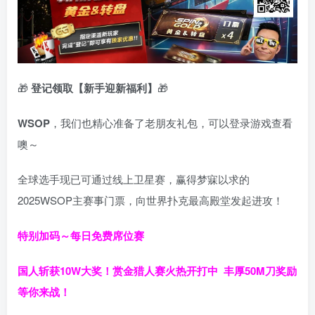
🎁
登记领取【新手迎新福利】
🎁
WSOP
，我们也精心准备了老朋友礼包，可以登录游戏查看
噢～
全球选手现已可通过线上卫星赛，赢得梦寐以求的
2025WSOP主赛事门票，向世界扑克最高殿堂发起进攻！
特别加码～每日免费席位赛
国人斩获
10W
大奖！
赏金猎人赛火热开打中 丰厚50M刀奖励
等你来战！