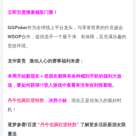
立即百度搜索领取门票！
GGPoker
作为全球线上平台龙头，与享誉世界的扑克盛会
WSOP
合作，提供选手一个最干净、有保障，且充满乐趣的
竞技环境。
龙华富贵 激动人心的赛事福利来袭：
本周开始新朋友＋老朋友都将有各种领到手软的福利大放
送，要如何获得!?登入游戏中查看有没有收到惊喜啦。
丹牛也疯狂逆转胜
，
决胜小妹
，现在正是你加入的最好时
机！
逐梦参赛!百度 “
丹牛也疯狂逆转胜
”
了解更多
活跃新朋友限
量送