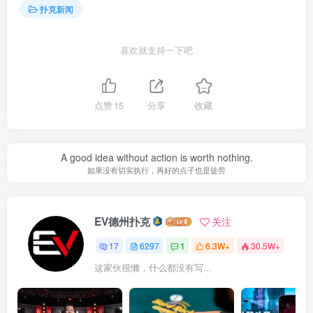
扑克新闻
喜欢就支持一下吧
点赞
15
分享
收藏
A good idea without action is worth nothing.
如果没有切实执行，再好的点子也是徒劳
EV德州扑克
关注
17
6297
1
6.3W+
30.5W+
这家伙很懒，什么都没有写...