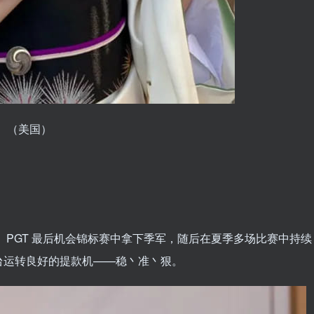
tz）（美国）
的典范。PGT 最后机会锦标赛中拿下季军，随后在夏季多场比赛中持续
台运转良好的提款机——稳丶准丶狠。