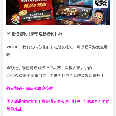
🎁
登记领取【新手迎新福利】
🎁
WSOP
，我们也精心准备了老朋友礼包，可以登录游戏查看
噢～
全球选手现已可通过线上卫星赛，赢得梦寐以求的
2025WSOP主赛事门票，向世界扑克最高殿堂发起进攻！
特别加码～每日免费席位赛
国人斩获
10W
大奖！
赏金猎人赛火热开打中 丰厚50M刀奖励
等你来战！