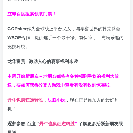
立即百度搜索领取门票！
GGPoker
作为全球线上平台龙头，与享誉世界的扑克盛会
WSOP
合作，提供选手一个最干净、有保障，且充满乐趣的
竞技环境。
龙华富贵 激动人心的赛事福利来袭：
本周开始新朋友＋老朋友都将有各种领到手软的福利大放
送，要如何获得!?登入游戏中查看有没有收到惊喜啦。
丹牛也疯狂逆转胜
，
决胜小妹
，现在正是你加入的最好时
机！
逐梦参赛!百度 “
丹牛也疯狂逆转胜
”
了解更多
活跃新朋友限
量送