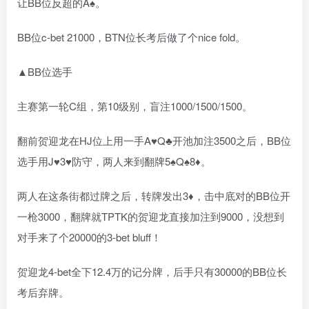
让BB位反超的A♠️。
BB位c-bet 21000，BTN位长考后做了个nice fold。
▲BB位选手
主赛第一轮C组，第10级别，盲注1000/1500/1500。
翻前贺迎龙在HJ位上用一手A♥️Q♣️开池加注3500之后，BB位
选手用J♥️3♥️防守，两人来到翻牌5♠️Q♠️8♦️。
两人在这条街都过牌之后，转牌发出3♦️，击中底对的BB位开
一枪3000，翻牌就TPTK的贺迎龙直接加注到9000，没想到
对手来了个20000的3-bet bluff！
贺迎龙4-bet全下12.4万的记分牌，后手只有30000的BB位长
考后弃牌。