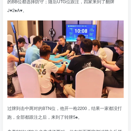
的BB位都选择防守；随后UTG位跟注，四家来到了翻牌
J♥️2♠️A♥️。
过牌到击中两对的BTN位，他开一枪2200，结果一家都没打
跑，全部都跟注之后，来到了转牌5♠️。