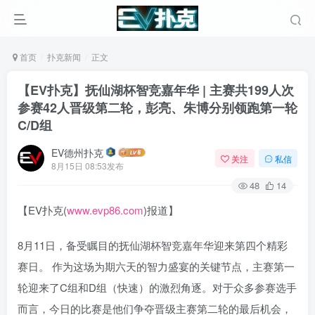
首页
扑克新闻
正文
【EV扑克】抚仙湖杯智竞嘉年华 | 主赛共199人次
参赛42人晋级第二轮，彭亮、朱博分别领跑第一轮
C/D组
EV德州扑克
关注
私信
8月15日 08:53发布
48
14
【EV扑克(
www.evp86.com
)报道】
8月11日，备受瞩目的抚仙湖杯智竞嘉年华迎来第四个精彩
赛日。 作为这场为期六天的智力盛宴的关键节点，主赛第一
轮迎来了C组和D组（快速）的激烈角逐。对于众多参赛选手
而言，今日的比赛是他们争夺晋级主赛第二轮的最后机会，