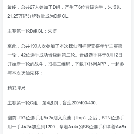
最终，总共27人参加了D组，产生了6位晋级选手，朱博以
21.25万记分牌数量成为D组CL。
主赛第一轮D组CL：朱博
至此，总共199人次参加了本次抚仙湖杯智竞嘉年华主赛第
一轮，42位选手成功晋级到第二轮。晋级选手将于8月12日
开始新一轮的战斗，扫描二维码，下载中扑网APP，一起参
与本次抚仙湖杯：
精彩牌局
主赛第一轮C组，第4级别，盲注200/400/400。
翻前UTG位选手用5♦️2♦️溜入底池（limp）之后，BTN位选手
用一手J♣️2♣️加注到1200，拿着A♦️4♦️的SB位选手和拿着A♣️8♦️