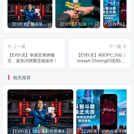
【EV扑克】恭喜蒲蔚然赛事#65夺冠，收获国人2023WSOP第六条金手链，奖金93万刀！
【EV扑克】玩法：“松弱鱼/松凶鱼打法”的基本攻略
上一篇
下一篇
【EV扑克】掌握坚果牌概
【EV扑克】ASOP仁川站｜
念，避免河牌圈违规操作！
Joseph Cheong闪现ASOP
仁川站，共18人晋级神秘赏
金开幕赛决赛，主赛即将开
相关推荐
启！
【EV扑克】恭喜蒲蔚然赛事#65夺冠，收获国人2023WSOP第六条金手链，奖金93万刀！