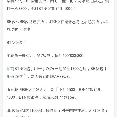
拿着52的UTG位也变成了两对，他在前面两家都过牌之后领
打一枪3300，不料BTN位加注到11000！
SB位和BB位迅速弃牌，UTG位在短暂思考之后也弃牌，J2
成功收下底池。
BTN位选手
主赛第一轮C组，第7级别，盲注400/800/800。
翻前BTN位选手用一手7♦️7♣️开池加注1800之后，BB位选手
用6♠️2♠️防守，两人来到翻牌A♣️3♠️Q♠️。
听同花的BB位过牌之后，对手下注1500，BB位加注到
4300；BTN位跟注，然后来到了转牌5♣️。
BB位超池领打10000，接收到了对手的跟注后，河牌发出了