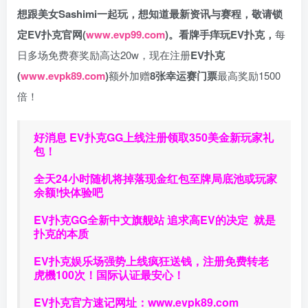
想跟美女Sashimi一起玩，
想知道最新资讯与赛程，
敬请锁
定EV扑克官网(
www.evp99.com
)。
看牌手痒玩EV扑克，
每
日多场免费赛奖励高达20w，现在注册
EV扑克
(
www.evpk89.com
)
额外加赠
8张幸运赛门票
最高奖励1500
倍！
好消息 EV扑克GG上线注册领取350美金新玩家礼
包！
全天24小时随机将掉落现金红包至牌局底池或玩家
余额!快体验吧
EV扑克GG
全新中文旗舰站
追求高EV
的决定
就是
扑克的本质
EV扑克娱乐场强势上线疯狂送钱，注册免费转老
虎機100次！国际认证最安心！
EV扑克官方速记网址：
www.evpk89.com