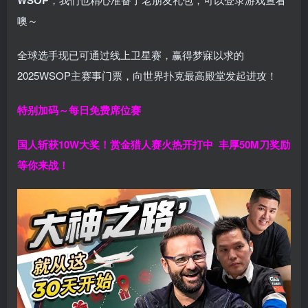
噢～
全球选手现已可通过线上卫星赛，赢得梦寐以求的
2025WSOP主赛事门票，向世界扑克最高殿堂发起进攻！
特别加码～每日免费席位赛
国人斩获
10W
大奖！
赏金猎人赛火热开打中 丰厚50M刀奖励
等你来战！