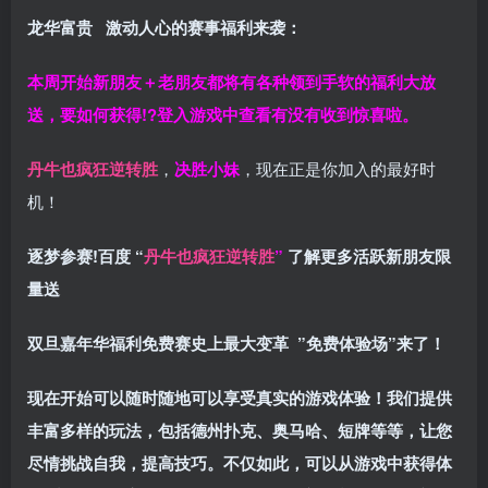
龙华富贵 激动人心的赛事福利来袭：
本周开始新朋友＋老朋友都将有各种领到手软的福利大放
送，要如何获得!?登入游戏中查看有没有收到惊喜啦。
丹牛也疯狂逆转胜
，
决胜小妹
，现在正是你加入的最好时
机！
逐梦参赛!百度 “
丹牛也疯狂逆转胜
”
了解更多
活跃新朋友限
量送
双旦嘉年华福利
免费赛史上最大变革
”免费体验场”来了！
现在开始可以随时随地可以享受真实的游戏体验！我们提供
丰富多样的玩法，包括德州扑克、奥马哈、短牌等等，让您
尽情挑战自我，提高技巧。不仅如此，
可以从游戏中获得体