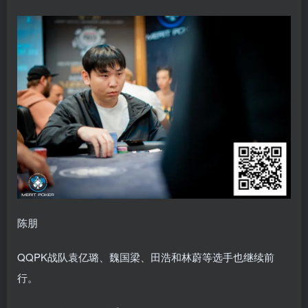
陈朋
QQPK战队袁亿璐、魏国梁、田浩和林蔚等选手也继续前
行。