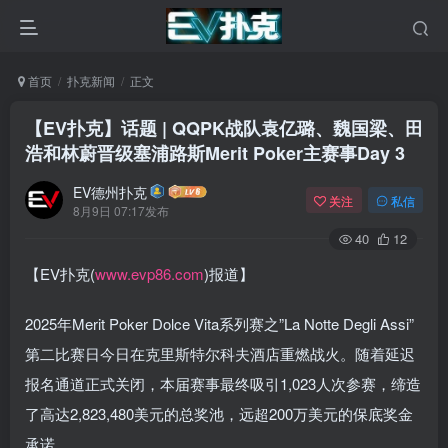
首页
扑克新闻
正文
【EV扑克】话题 | QQPK战队袁亿璐、魏国梁、田
浩和林蔚晋级塞浦路斯Merit Poker主赛事Day 3
EV德州扑克
关注
私信
8月9日 07:17发布
40
12
【EV扑克(
www.evp86.com
)报道】
2025年Merit Poker Dolce Vita系列赛之”La Notte Degli Assi”
第二比赛日今日在克里斯特尔科夫酒店重燃战火。随着延迟
报名通道正式关闭，本届赛事最终吸引1,023人次参赛，缔造
了高达2,823,480美元的总奖池，远超200万美元的保底奖金
承诺。