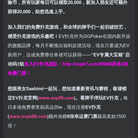
验币，所有玩家每日可以领取20,000，新加入朋友还可额外
获得20,000，助您迅速上手。
加入我们的免费扑克游戏，和全球的牌手们一起切磋技艺，
感受扑克游戏的乐趣吧！
EV扑克作为GGPoker在国内新开设
的旗舰品牌，每月不断推出福利反馈活动，现在只要成为EV
新用户，达成免费赛任务就可以获得——
“EV专属大宝箱”启
动码1组
加入EV扑克战队：
http://evpk7.com/96088
再送4张
免费门票！
想跟美女Sashimi一起玩，
想知道最新资讯与赛程，
敬请锁
定EV扑克官网(
www.evp99.com
)。
看牌手痒玩EV扑克，
每
日多场免费赛奖励高达20w，现在注册
EV扑克
(
www.evpk89.com
)
额外加赠
8张幸运赛门票
最高奖励1500
倍！