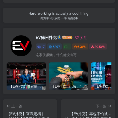
Hard-working is actually a cool thing.
努力学习其实是一件很酷的事
EV德州扑克
关注
17
6297
1
6.3W+
30.5W+
这家伙很懒，什么都没有写...
【EV扑克】恭喜蒲蔚然赛事#65夺冠，收获国人2023WSOP第六条金手链，奖金93万刀！
【EV扑克】玩法：“松弱鱼/松凶鱼打法”的基本攻略
上一篇
下一篇
【EV扑克】官宣定档｜
【EV扑克】再也不怕被JJ