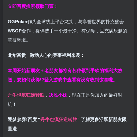
立即百度搜索领取门票！
GGPoker
作为全球线上平台龙头，与享誉世界的扑克盛会
WSOP
合作，提供选手一个最干净、有保障，且充满乐趣的
竞技环境。
龙华富贵 激动人心的赛事福利来袭：
本周开始新朋友＋老朋友都将有各种领到手软的福利大放
送，要如何获得!?登入游戏中查看有没有收到惊喜啦。
丹牛也疯狂逆转胜
，
决胜小妹
，现在正是你加入的最好时
机！
逐梦参赛!百度 “
丹牛也疯狂逆转胜
”
了解更多
活跃新朋友限
量送