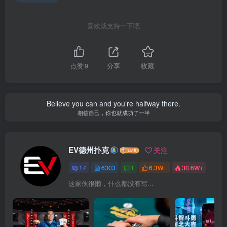
喜欢就支持一下吧
点赞
9
分享
收藏
Believe you can and you’re halfway there.
相信自己，你也就成功了一半
EV德州扑克
关注
17
6303
1
6.3W+
30.6W+
这家伙很懒，什么都没有写...