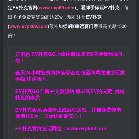
定EV扑克官网(
www.evp99.com
)。
看牌手痒玩EV扑克，
每
日多场免费赛奖励高达20w，现在注册
EV扑克
(
www.evpk89.com
)
额外加赠
8张幸运赛门票
最高奖励1500
倍！
好消息 EV扑克GG上线注册领取350美金新玩家礼
包！
全天24小时随机将掉落现金红包至牌局底池或玩家
余额!快体验吧
EV扑克GG
全新中文旗舰站
追求高EV
的决定
就是
扑克的本质
EV扑克娱乐场强势上线疯狂送钱，注册免费转老
虎機100次！国际认证最安心！
EV扑克官方速记网址：
www.evpk89.com