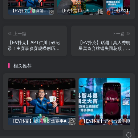
【EV扑克】恭喜蒲蔚然赛事#65夺冠，收获国人2023WSOP第六条金手链，奖金93万刀！
【EV扑克】玩法：“松弱鱼/松凶鱼打法”的基本攻略
上一篇
下一篇
【EV扑克】APT仁川 | 破纪
【EV扑克】话题 | 真人秀明
录！主赛事参赛规模创历史
星离奇弃牌错失同花顺，网
新高！
红King戏剧性逆袭夺扑克名
人赛冠军
相关推荐
【EV扑克】恭喜蒲蔚然赛事#65夺冠，收获国人2023WSOP第六条金手链，奖金93万刀！