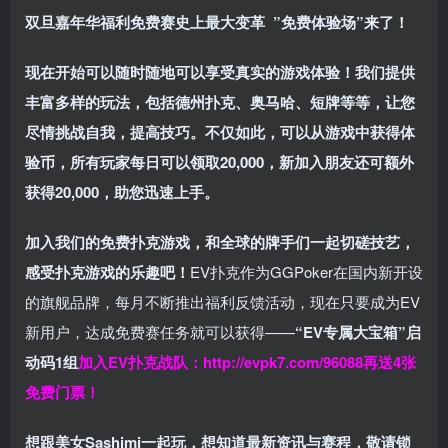
双旦嘉年华福利
免费赛史上最大变革
”免费体验场”来了！
现在开始可以随时随地可以享受真实的游戏体验！我们提供
丰富多样的玩法，包括德州扑克、奥马哈、短牌等等，让您
尽情挑战自我，提高技巧。不仅如此，
可以从游戏中获得体
验币，所有玩家每日可以领取20,000，新加入朋友还可额外
获得20,000，助您迅速上手。
加入我们的免费扑克游戏，和全球的牌手们一起切磋技艺，
感受扑克游戏的乐趣吧！
EV扑克作为GGPoker在国内新开设
的旗舰品牌，每月不断推出福利反馈活动，现在只要成为EV
新用户，达成免费赛任务就可以获得——
“EV专属大宝箱”启
动码1组
加入EV扑克战队：
http://evpk7.com/96088
再送4张
免费门票！
想跟美女Sashimi一起玩，
想知道最新资讯与赛程，
敬请锁