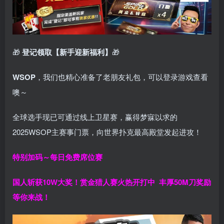
🎁
登记领取【新手迎新福利】
🎁
WSOP
，我们也精心准备了老朋友礼包，可以登录游戏查看
噢～
全球选手现已可通过线上卫星赛，赢得梦寐以求的
2025WSOP主赛事门票，向世界扑克最高殿堂发起进攻！
特别加码～每日免费席位赛
国人斩获
10W
大奖！
赏金猎人赛火热开打中 丰厚50M刀奖励
等你来战！