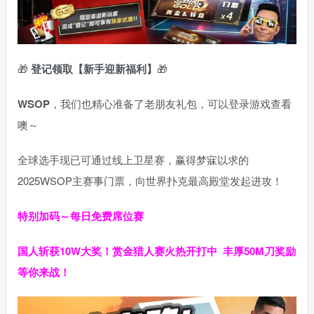
🎁
登记领取【新手迎新福利】
🎁
WSOP
，我们也精心准备了老朋友礼包，可以登录游戏查看
噢～
全球选手现已可通过线上卫星赛，赢得梦寐以求的
2025WSOP主赛事门票，向世界扑克最高殿堂发起进攻！
特别加码～每日免费席位赛
国人斩获
10W
大奖！
赏金猎人赛火热开打中 丰厚50M刀奖励
等你来战！