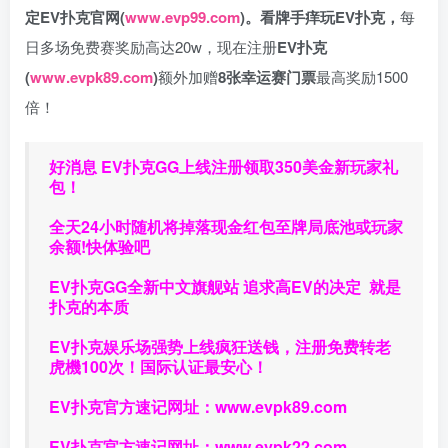
定EV扑克官网(
www.evp99.com
)。
看牌手痒玩EV扑克，
每
日多场免费赛奖励高达20w，现在注册
EV扑克
(
www.evpk89.com
)
额外加赠
8张幸运赛门票
最高奖励1500
倍！
好消息 EV扑克GG上线注册领取350美金新玩家礼
包！
全天24小时随机将掉落现金红包至牌局底池或玩家
余额!快体验吧
EV扑克GG
全新中文旗舰站
追求高EV
的决定
就是
扑克的本质
EV扑克娱乐场强势上线疯狂送钱，注册免费转老
虎機100次！国际认证最安心！
EV扑克官方速记网址：
www.evpk89.com
EV扑克官方速记网址：
www.evpk22.com