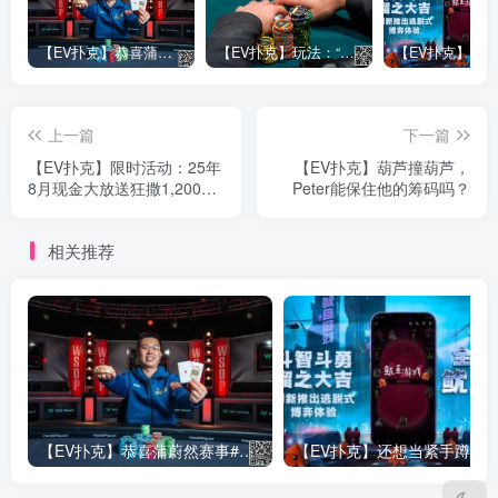
【EV扑克】恭喜蒲蔚然赛事#65夺冠，收获国人2023WSOP第六条金手链，奖金93万刀！
【EV扑克】玩法：“松弱鱼/松凶鱼打法”的基本攻略
上一篇
下一篇
【EV扑克】限时活动：25年
【EV扑克】葫芦撞葫芦，
8月现金大放送狂撒1,200万
Peter能保住他的筹码吗？
美金！
相关推荐
【EV扑克】恭喜蒲蔚然赛事#65夺冠，收获国人2023WSOP第六条金手链，奖金93万刀！