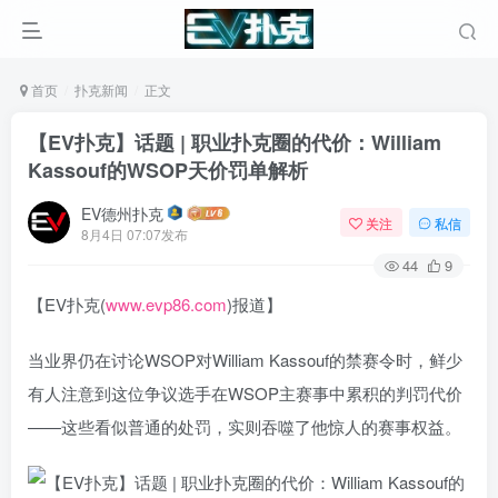
首页
扑克新闻
正文
【EV扑克】话题 | 职业扑克圈的代价：William
Kassouf的WSOP天价罚单解析
EV德州扑克
关注
私信
8月4日 07:07发布
44
9
【EV扑克(
www.evp86.com
)报道】
当业界仍在讨论WSOP对William Kassouf的禁赛令时，鲜少
有人注意到这位争议选手在WSOP主赛事中累积的判罚代价
——这些看似普通的处罚，实则吞噬了他惊人的赛事权益。