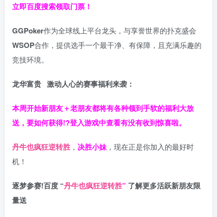
立即百度搜索领取门票！
GGPoker
作为全球线上平台龙头，与享誉世界的扑克盛会
WSOP
合作，提供选手一个最干净、有保障，且充满乐趣的
竞技环境。
龙华富贵 激动人心的赛事福利来袭：
本周开始新朋友＋老朋友都将有各种领到手软的福利大放
送，要如何获得!?登入游戏中查看有没有收到惊喜啦。
丹牛也疯狂逆转胜
，
决胜小妹
，现在正是你加入的最好时
机！
逐梦参赛!百度 “
丹牛也疯狂逆转胜
”
了解更多
活跃新朋友限
量送