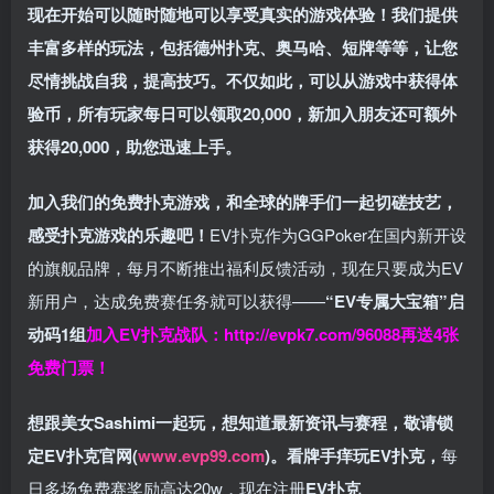
现在开始可以随时随地可以享受真实的游戏体验！我们提供
丰富多样的玩法，包括德州扑克、奥马哈、短牌等等，让您
尽情挑战自我，提高技巧。不仅如此，
可以从游戏中获得体
验币，所有玩家每日可以领取20,000，新加入朋友还可额外
获得20,000，助您迅速上手。
加入我们的免费扑克游戏，和全球的牌手们一起切磋技艺，
感受扑克游戏的乐趣吧！
EV扑克作为GGPoker在国内新开设
的旗舰品牌，每月不断推出福利反馈活动，现在只要成为EV
新用户，达成免费赛任务就可以获得——
“EV专属大宝箱”启
动码1组
加入EV扑克战队：
http://evpk7.com/96088
再送4张
免费门票！
想跟美女Sashimi一起玩，
想知道最新资讯与赛程，
敬请锁
定EV扑克官网(
www.evp99.com
)。
看牌手痒玩EV扑克，
每
日多场免费赛奖励高达20w，现在注册
EV扑克