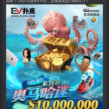
头阵！7月27日至8月11日，总保底高达1,000万刀！