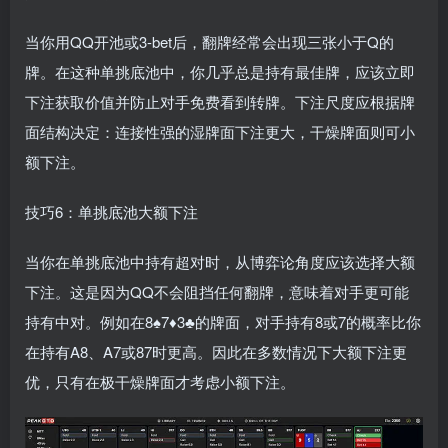
当你用QQ开池或3-bet后，翻牌经常会出现三张小于Q的
牌。在这种单挑底池中，你几乎总是持有最佳牌，应该立即
下注获取价值并防止对手免费看到转牌。下注尺度应根据牌
面结构决定：连接性强的湿牌面下注更大，干燥牌面则可小
额下注。
技巧6：单挑底池大额下注
当你在单挑底池中持有超对时，从博弈论角度应该选择大额
下注。这是因为QQ不会阻挡任何翻牌，意味着对手更可能
持有中对。例如在8♠7♦3♣的牌面，对手持有8或7的概率比你
在持有A8、A7或87时更高。因此在多数情况下大额下注更
优，只有在极干燥牌面才考虑小额下注。