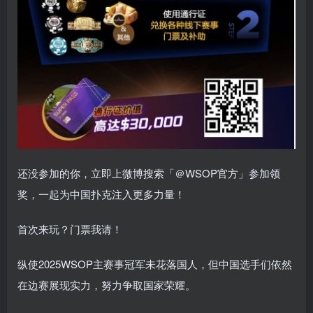
还没参加的你，立即上微博搜索「＠WSOP官方」参加领
奖，一起为中国扑克注入更多力量！
首次来玩？门票我请！
纵使2025WSOP主赛事冠军未花落国人，但中国选手们依然
在边赛展现实力，努力争取国家荣耀。