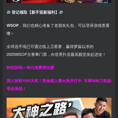
🎁
登记领取【新手迎新福利】
🎁
WSOP
，我们也精心准备了老朋友礼包，可以登录游戏查看
噢～
全球选手现已可通过线上卫星赛，赢得梦寐以求的
2025WSOP主赛事门票，向世界扑克最高殿堂发起进攻！
特别加码～每日免费席位赛
国人斩获
10W
大奖！
赏金猎人赛火热开打中 丰厚50M刀奖励
等你来战！