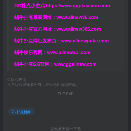
GG扑克小游戏
https://www.ggpkcasino.com
蜗牛扑克最新网址：
www.allnew36.com
蜗牛扑克官方网址：
www.allnew366.com
蜗牛扑克网址发布页：
www.allnewpuke.com
蜗牛娱乐官网：
www.allnewapl.com
蜗牛扑克GG官网：
www.ggallnew.com
©
版权声明
文章版权归作者所有，未经允许请勿转载。
THE END
扑克新闻
喜欢就支持一下吧