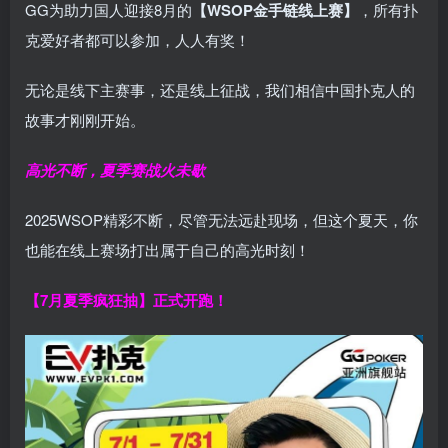
GG为助力国人迎接8月的
【WSOP金手链线上赛】
，
所有扑
克爱好者都可以参加，人人有奖！
无论是线下主赛事，还是线上征战，我们相信中国扑克人的
故事才刚刚开始。
高光不断，夏季赛战火未歇
2025WSOP精彩不断，尽管无法远赴现场，但这个夏天，你
也能在线上赛场打出属于自己的高光时刻！
【7月夏季疯狂抽】正式开跑！