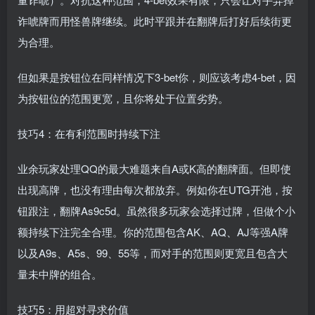
诈唬牌而用怪兽牌继续。此时平跟并在翻牌后打好后续街更
为合理。
但如果是按钮位在同样情况下3-bet你，则应该考虑4-bet，因
为按钮位的范围更宽，且你将处于位置劣势。
技巧4：在有利范围时持续下注
业余玩家处理QQ的最大难题来自A或K高的翻牌面。但即使
出现高牌，也没有理由每次都放弃。例如你在UTG开池，按
钮跟注，翻牌As9c5d。虽然很多玩家会选择过牌，但做个小
额持续下注完全合理。你的范围包含AK、AQ、AJ等强A牌
以及A9s、A5s、99、55等，而对手的范围则更宽且包含大
量未中牌的组合。
技巧5：用超对寻求价值