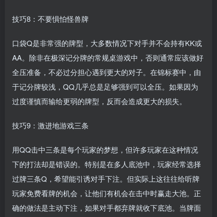
技巧8：不要惧怕怪兽牌
口袋Q是非常强的牌型，大多数情况下对手并不会持有KK或
AA。除非在极深记分牌的常规桌游戏中，否则通常应该做好
全压准备，不必过分担心遇到更大的对子。在锦标赛中，由
于记分牌较浅，QQ几乎总是足够强到可以全压。如果因为
过度谨慎而输给更弱的牌型，反而会造成更大的损失。
技巧9：激进地游戏三条
用QQ击中三条是每个玩家的梦想，但许多玩家在这种情况
下的打法却是错误的。特别是在多人底池中，玩家经常选择
过牌三条Q，希望能引诱对手下注。但实际上这往往给听牌
玩家免费看牌的机会，让他们有机会在击中时赢走大池。正
确的做法是主动下注，如果对手都弃牌就收下底池。当牌面