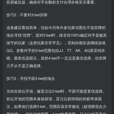
容易被反超，确保对手在翻前支付合理价格至关重要。
技巧2：不要对3-bet弃牌
这条建议看似简单，但如今仍有许多玩家试图在不该弃牌的
场合寻找”优势”。面对3-bet时，除非你100%确定对手是极其
保守的玩家（这类玩家非常罕见），否则你都应该继续游戏
QQ。多数对手的3-bet范围包括JJ、TT、AK、AQ甚至纯诈
唬。最差也该跟注，虽然4-bet不一定总是最佳选择，但弃牌
几乎从不是正确选择。
技巧3：寻找平跟3-bet的场合
当你在前位开池，被盲注位3-bet时，平跟可能是更优选择。
前位开池的范围本身就很强，盲注位获得很好的赔率来跟
注，如果他们选择3-bet，范围应该非常极化（超强牌混合少
量诈唬）。对抗这种范围，4-bet效果有限，只会让对手弃掉