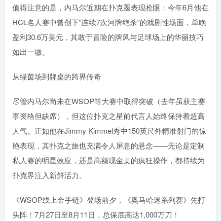
值得注意的是，内马尔近期在扑克圈表现抢眼：今年6月他在
HCL名人赛中曾创下”连续7次河牌绝杀”的戏剧性场面，单晚
盈利30.6万美元，其敢于冒险的牌风与足球场上的华丽技巧
如出一辙。
从绿茵场到牌桌的跨界传奇
尽管内马尔尚未在WSOP等大赛中取得突破（去年虽获主赛
事资格但缺席），但这位扑克之星前代言人始终保持着超高
人气。正如他在Jimmy Kimmel秀中150英尺外精准射门的惊
艳表现，其扑克之旅也充满令人屏息的悬念——无论是定制
私人赛的明星效应，还是高额现金桌的疯狂操作，都持续为
扑克界注入新鲜活力。
《WSOP线上金手链》登场前夕，《奥马哈迷系列赛》先打
头阵！7月27日至8月11日，总保底高达1,000万刀！