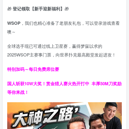
🎁
登记领取【新手迎新福利】
🎁
WSOP
，我们也精心准备了老朋友礼包，可以登录游戏查看
噢～
全球选手现已可通过线上卫星赛，赢得梦寐以求的
2025WSOP主赛事门票，向世界扑克最高殿堂发起进攻！
特别加码～每日免费席位赛
国人斩获
10W
大奖！
赏金猎人赛火热开打中 丰厚50M刀奖励
等你来战！