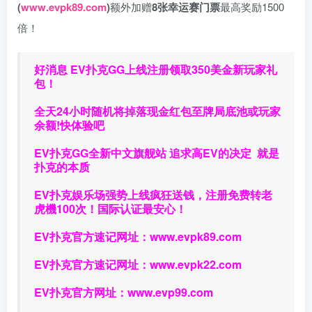
(
www.evpk89.com
)
额外加赠
8张幸运赛门票
最高奖励1500
倍！
好消息 EV扑克GG上线注册领取350美金新玩家礼
包！
全天24小时随机将掉落现金红包至牌局底池或玩家
余额!快体验吧
EV扑克GG
全新中文旗舰站
追求高EV
的决定
就是
扑克的本质
EV扑克娱乐场强势上线疯狂送钱，注册免费转老
虎機100次！国际认证最安心！
EV扑克官方速记网址：
www.evpk89.com
EV扑克官方速记网址：
www.evpk22.com
EV扑克官方网址：
www.evp99.com