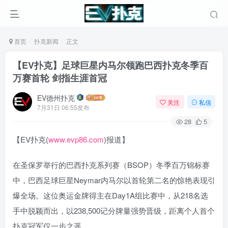
首页
扑克新闻
正文
【EV扑克】足球巨星内马尔领跑巴西扑克冬季百
万赛首轮 剑指生涯首冠
EV德州扑克
关注
私信
7月31日 06:55发布
28
5
【EV扑克(
www.evp86.com
)报道】
在圣保罗举行的巴西扑克系列赛（BSOP）冬季百万锦标赛
中，巴西足球巨星Neymar内马尔以首轮第二名的惊艳表现引
爆全场。这位奥运金牌得主在Day1A组比赛中，从218名选
手中脱颖而出，以238,500记分牌量强势晋级，距离个人首个
扑克冠军仅一步之遥。