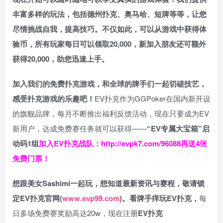
丰富多样的玩法，包括德州扑克、奥马哈、短牌等等，让您
尽情挑战自我，提高技巧。不仅如此，
可以从游戏中获得体
验币，所有玩家每日可以领取20,000，新加入朋友还可额外
获得20,000，助您迅速上手。
加入我们的免费扑克游戏，和全球的牌手们一起切磋技艺，
感受扑克游戏的乐趣吧！
EV扑克作为GGPoker在国内新开设
的旗舰品牌，每月不断推出福利反馈活动，现在只要成为EV
新用户，达成免费赛任务就可以获得——
“EV专属大宝箱”启
动码1组
加入EV扑克战队：
http://evpk7.com/96088
再送4张
免费门票！
想跟美女Sashimi一起玩，
想知道最新资讯与赛程，
敬请锁
定EV扑克官网(
www.evp99.com
)。
看牌手痒玩EV扑克，
每
日多场免费赛奖励高达20w，现在注册
EV扑克