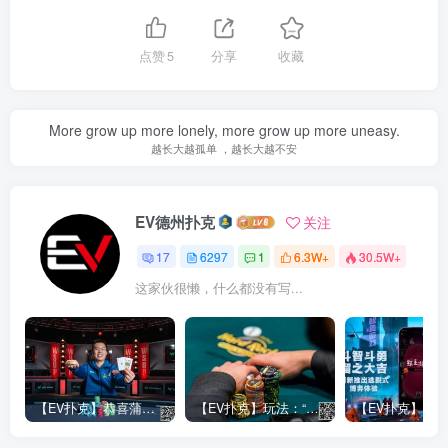
点赞
5
分享
收藏
More grow up more lonely, more grow up more uneasy.
越长大越孤单 ，越长大越不安
EV德州扑克
关注
17
6297
1
6.3W+
30.5W+
这家伙很懒，什么都没有写...
【EV扑克】恭喜蒲蔚然赛事#65夺冠，收获国人2023WSOP第六条金手链，奖金93万刀！
【EV扑克】玩法：“松弱鱼/松凶鱼打法”的基本攻略