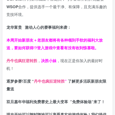
WSOP
合作，提供选手一个最干净、有保障，且充满乐趣的
竞技环境。
龙华富贵 激动人心的赛事福利来袭：
本周开始新朋友＋老朋友都将有各种领到手软的福利大放
送，要如何获得!?登入游戏中查看有没有收到惊喜啦。
丹牛也疯狂逆转胜
，
决胜小妹
，现在正是你加入的最好时
机！
逐梦参赛!百度 “
丹牛也疯狂逆转胜
”
了解更多
活跃新朋友限
量送
双旦嘉年华福利
免费赛史上最大变革
”免费体验场”来了！
现在开始可以随时随地可以享受真实的游戏体验！我们提供