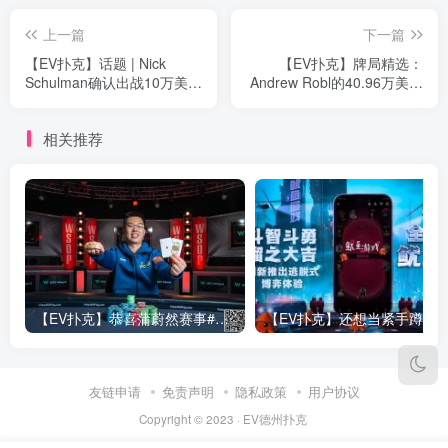
上一篇
下一篇
【EV扑克】话题 | Nick
【EV扑克】牌局精选：
Schulman确认出战10万美元
Andrew Robl的40.96万美元
Onyx超级豪客邀请赛
同花顺惊天逆转
相关推荐
【EV扑克】恭喜蒲蔚然赛事#65夺冠，收获国人2023WSOP第六条金手链，奖金93万刀！
友链申请
免责声明
隐私政策
用户协议
Copyright © 2023 ·
EV德州扑克