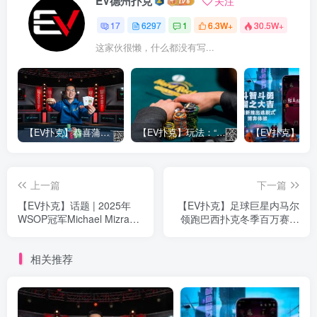
EV德州扑克
关注
17
6297
1
6.3W+
30.5W+
这家伙很懒，什么都没有写...
【EV扑克】恭喜蒲蔚然赛事#65夺冠，收获国人2023WSOP第六条金手链，奖金93万刀！
【EV扑克】玩法：“松弱鱼/松凶鱼打法”的基本攻略
上一篇
下一篇
【EV扑克】话题 | 2025年
【EV扑克】足球巨星内马尔
WSOP冠军Michael Mizrachi
领跑巴西扑克冬季百万赛首
是扑克史上最伟大的终结者
轮 剑指生涯首冠
吗？
相关推荐