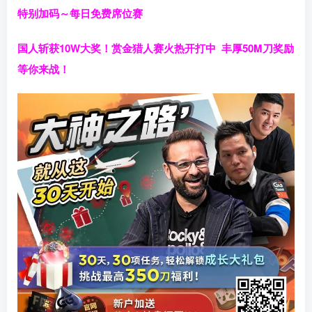
特别加码～每日免费席位赛
国人斩获
10W
大奖！
赏金猎人赛火热开打中 丰厚50M刀奖励
等你来战！