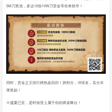
5M刀奖池，多达10份10W刀赏金等你来抢夺！
同时，赏金之王排行榜热血回归！拼积分，冲排名，瓜分丰
厚奖励！
🌞盛夏已至，是时候登上属于你的牌桌舞台！