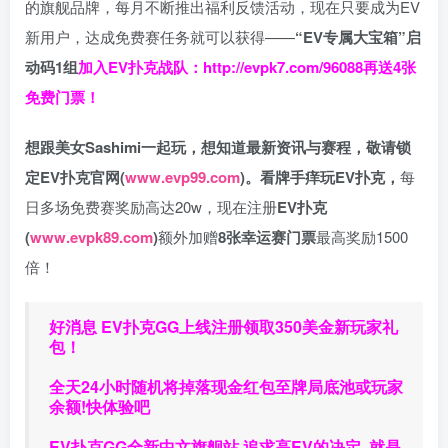
的旗舰品牌，每月不断推出福利反馈活动，现在只要成为EV
新用户，达成免费赛任务就可以获得——
“EV专属大宝箱”启
动码1组
加入EV扑克战队：
http://evpk7.com/96088
再送4张
免费门票！
想跟美女Sashimi一起玩，
想知道最新资讯与赛程，
敬请锁
定EV扑克官网(
www.evp99.com
)。
看牌手痒玩EV扑克，
每
日多场免费赛奖励高达20w，现在注册
EV扑克
(
www.evpk89.com
)
额外加赠
8张幸运赛门票
最高奖励1500
倍！
好消息 EV扑克GG上线注册领取350美金新玩家礼
包！
全天24小时随机将掉落现金红包至牌局底池或玩家
余额!快体验吧
EV扑克GG
全新中文旗舰站
追求高EV
的决定
就是