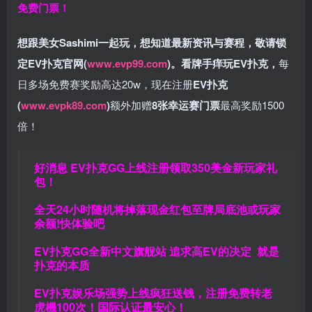
免费门票！
想跟美女Sashimi一起玩，
想知道最新资讯与赛程，
敬请锁
定EV扑克官网(
www.evp99.com
)。
看牌手痒玩EV扑克，
每
日多场免费赛奖励高达20w，现在注册
EV扑克
(
www.evpk89.com
)
额外加赠
8张幸运赛门票
最高奖励1500
倍！
好消息 EV扑克GG上线注册领取350美金新玩家礼
包！
全天24小时随机将掉落现金红包至牌局底池或玩家
余额!快体验吧
EV扑克GG
全新中文旗舰站
追求高EV
的决定
就是
扑克的本质
EV扑克娱乐场强势上线疯狂送钱，注册免费转老
虎機100次！国际认证最安心！