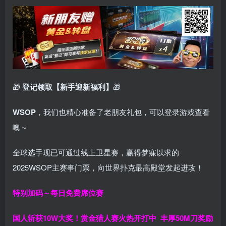
🎁
登记领取【新手迎新福利】
🎁
WSOP
，我们也精心准备了老朋友礼包，可以登录游戏查看
噢～
全球选手现已可通过线上卫星赛，赢得梦寐以求的
2025WSOP主赛事门票，向世界扑克最高殿堂发起进攻！
特别加码～每日免费席位赛
国人斩获
10W
大奖！
赏金猎人赛火热开打中 丰厚50M刀奖励