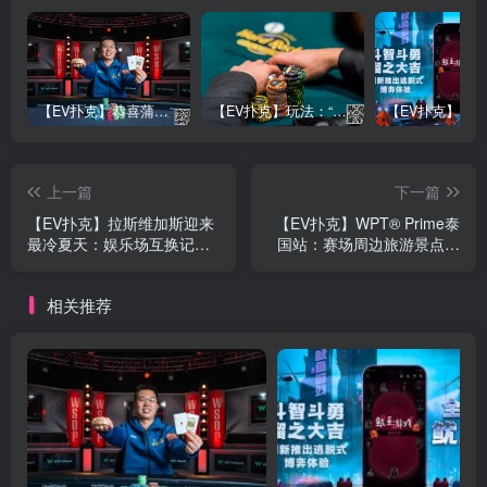
【EV扑克】恭喜蒲蔚然赛事#65夺冠，收获国人2023WSOP第六条金手链，奖金93万刀！
【EV扑克】玩法：“松弱鱼/松凶鱼打法”的基本攻略
上一篇
下一篇
【EV扑克】拉斯维加斯迎来
【EV扑克】WPT® Prime泰
最冷夏天：娱乐场互换记分
国站：赛场周边旅游景点推
牌成历史，酒店入住率暴跌
荐
相关推荐