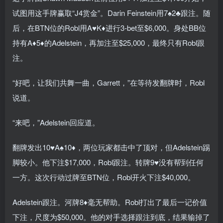
试图用这手牌赢取“J4赏金”。Darin Feinstein用7♠2♣跟注。随
后，在BTN位的Robl用A♥K♦进行3-bet至$6,000。身处BB位
持有A♦5♦的Adelstein，再加注至$25,000，最终只有Robl跟
注。
“好吧，让我们共舞一曲，Garrett，”在等待发翻牌时，Robl
说道。
“来吧，”Adelstein回应道。
翻牌发出10♥A♠10♦，两位玩家都击中了顶对，但Adelstein踢
脚较小。他下注$17,000，Robl跟注。转牌9♥没有帮到任何
一方。这次行动过牌至BTN位，Robl开火下注$40,000。
Adelstein跟注。河牌8♦毫无帮助。Robl打出了最后一记价值
下注，尺度为$50,000。他的对手选择跟注到底，结果输掉了