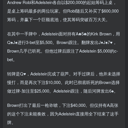
Andrew Robl和Adelstein各自以$200,000的起始筹码上桌，
是桌上筹码最多的两位玩家。但Robl随后又补买了$600,000
筹码，并赢下一个巨额底池，使其筹码突破百万大关。
在其中一手牌中，Adelstein面对持有A♣5♣的Kirk Brown，用
Q♠J♠进行3-bet至$5,500。Brown跟注。翻牌发出J♦J♠7♥，
Brown几乎已听死。但他过牌后跟注了Adelstein $5,000的c-
bet。
转牌是Q♥，Adelstein完成了葫芦。对手过牌后，他并未选择
慢打，而是再次下注$10,000。此时已彻底听死的Brown选择
做过牌-加注至$25,000。Adelstein跟注，随后河牌发出6♠。
Brown打出了最后一枪诈唬，下注$40,000。但仅持有A高张
的这个下注未能奏效，因为Adelstein直接用全下结束了这手
牌。