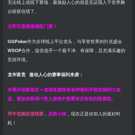
无论线上或线下赛场，最激励人心的就是见证国人于世界舞
台斩获佳绩了。
立即百度搜索领取门票！
GGPoker
作为全球线上平台龙头，与享誉世界的扑克盛会
WSOP
合作，提供选手一个最干净、有保障，且充满乐趣的
竞技环境。
龙华富贵 激动人心的赛事福利来袭：
本周开始新朋友＋老朋友都将有各种领到手软的福利大放
送，要如何获得!?登入游戏中查看有没有收到惊喜啦。
丹牛也疯狂逆转胜
，
决胜小妹
，现在正是你加入的最好时
机！