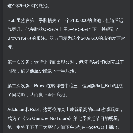
这个$266,800的底池。
Robl虽然在第一手牌损失了一个$135,000的底池，但随后运
气更旺。他在翻牌Q♦3♠7♠上用5♠4♠ 3-bet全下，并得到了
Brown K♠K♦的跟注。双方同意为这个$409,600的底池发两次
牌。
第一次发牌：转牌让牌面出现公对，但河牌A♠让Robl完成了
同花，确保他至少能赢下一半底池。
第二次发牌：Brown在转牌击中暗三，但河牌6♠让Robl组成
了同花顺，从而赢下全部底池。
Adelstein和Robl，这两位牌桌上成就最高的cash游戏玩家，
成为了《No Gamble, No Future》第七季首期节目的明星。
第二集将于下周三太平洋时间下午5点在PokerGO上播出。