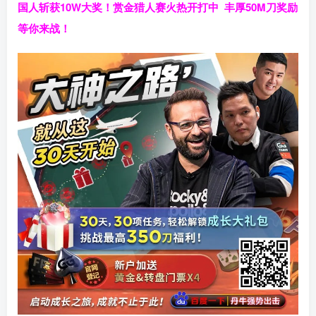
国人斩获
10W
大奖！
赏金猎人赛火热开打中 丰厚50M刀奖励
等你来战！