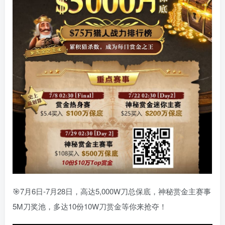
🎯7月6日-7月28日，高达5,000W刀总保底，神秘赏金主赛事
5M刀奖池，多达10份10W刀赏金等你来抢夺！