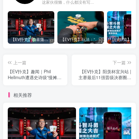
这家伙很懒，什么都没有写...
【EV扑克】恭喜蒲蔚然赛事#65夺冠，收获国人2023WSOP第六条金手链，奖金93万刀！
【EV扑克】玩法：“松弱鱼/松凶鱼打法”的基本攻略
上一篇
下一篇
【EV扑克】趣闻｜Phil
【EV扑克】阳羡杯宜兴站 |
Hellmuth遭遇史诗级”慢摊
主赛最后11强晋级决赛圈！
牌”
朱玮419.5W记分牌领跑冲击
冠军王座！
相关推荐