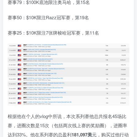
赛事79：$100K底池限注奥马哈，第15名
赛事50：$10K限注Razz冠军赛，第19名
赛事25：$10K限注7张牌梭哈冠军赛，第11名
根据他在个人的vlog中所说，本次系列赛他总共报名45场比
赛，进圈次数是15次（包括两次线上赛的奖励圈），进圈率
达到33%。他在系列赛的总盈利
181,097美
元，购买过他行动