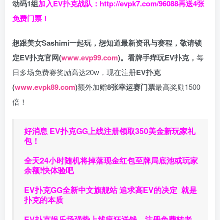
动码1组
加入EV扑克战队：
http://evpk7.com/96088
再送4张
免费门票！
想跟美女Sashimi一起玩，
想知道最新资讯与赛程，
敬请锁
定EV扑克官网(
www.evp99.com
)。
看牌手痒玩EV扑克，
每
日多场免费赛奖励高达20w，现在注册
EV扑克
(
www.evpk89.com
)
额外加赠
8张幸运赛门票
最高奖励1500
倍！
好消息 EV扑克GG上线注册领取350美金新玩家礼
包！
全天24小时随机将掉落现金红包至牌局底池或玩家
余额!快体验吧
EV扑克GG
全新中文旗舰站
追求高EV
的决定
就是
扑克的本质
EV扑克娱乐场强势上线疯狂送钱，注册免费转老