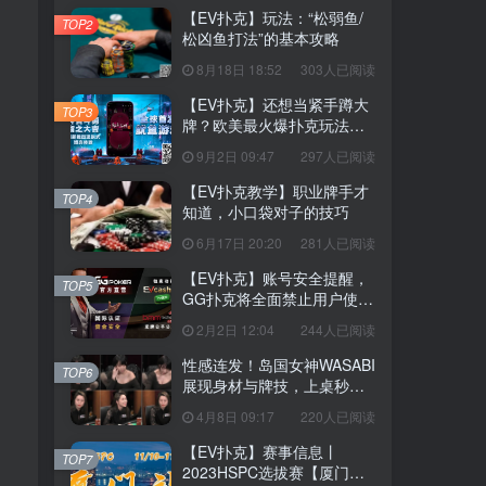
【EV扑克】玩法：“松弱鱼/
TOP2
松凶鱼打法”的基本攻略
8月18日 18:52
303人已阅读
【EV扑克】还想当紧手蹲大
TOP3
牌？欧美最火爆扑克玩法
《鱿鱼游戏》不给你机会
9月2日 09:47
297人已阅读
【EV扑克教学】职业牌手才
TOP4
知道，小口袋对子的技巧
6月17日 20:20
281人已阅读
【EV扑克】账号安全提醒，
TOP5
GG扑克将全面禁止用户使用
任何「模拟器」及「越狱手
2月2日 12:04
244人已阅读
机」运行游戏
性感连发！岛国女神WASABI
TOP6
展现身材与牌技，上桌秒清
空老板
4月8日 09:17
220人已阅读
【EV扑克】赛事信息丨
TOP7
2023HSPC选拔赛【厦门