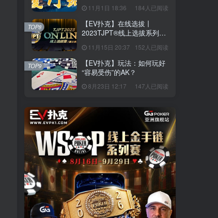
站】详细赛程赛制发布（11
11月1日 18:36
184人已阅读
月10日-15日）
【EV扑克】在线选拔丨
TOP8
2023TJPT®线上选拔系列赛
第三季将于11月15日至24日
11月15日 20:37
152人已阅读
正式开启！
【EV扑克】玩法：如何玩好
TOP9
“容易受伤”的AK？
8月23日 12:17
147人已阅读