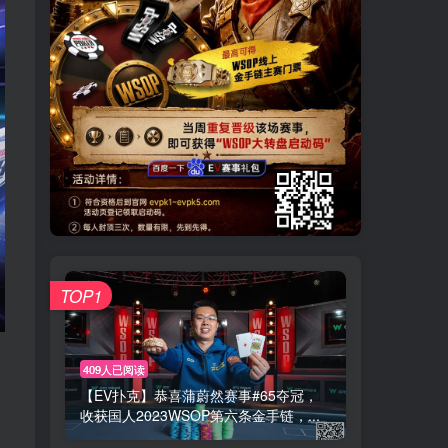
TOP1
409人已阅读
【EV扑克】恭喜蒲蔚然赛事#65夺冠，
收获国人2023WSOP第六条金手链，...