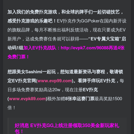
加入我们的免费扑克游戏，和全球的牌手们一起切磋技艺，
感受扑克游戏的乐趣吧！
EV扑克作为GGPoker在国内新开设
的旗舰品牌，每月不断推出福利反馈活动，现在只要成为EV
新用户，达成免费赛任务就可以获得——
“EV专属大宝箱”启
动码1组
加入EV扑克战队：
http://evpk7.com/96088
再送4张
免费门票！
想跟美女Sashimi一起玩，
想知道最新资讯与赛程，
敬请锁
定EV扑克官网(
www.evp99.com
)。
看牌手痒玩EV扑克，
每
日多场免费赛奖励高达20w，现在注册
EV扑克
(
www.evpk89.com
)
额外加赠
8张幸运赛门票
最高奖励1500
倍！
好消息 EV扑克GG上线注册领取350美金新玩家礼
包！