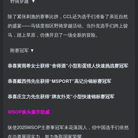
野骑穿越 ▼
除了紧张刺激的赛事比拼，CCL还为选手们准备了亲近自然
的盛宴——马镇度假区野骑穿越活动。当扑克选手们跨上骏
马，踏上草原，仿佛开启了一场全新的冒险。
附赛冠军 ▼
恭喜黄雨希女士获得
“舍得酒”小型彩蛋猎人快速挑战赛冠军
恭喜戴西伟先生获得
“MSPORT”高记分锦标赛冠军
恭喜庄立力先生获得
“牌友扑克”小型快速锦标赛冠军
WSOP换头像齐助威
纵使2025WSOP主赛事冠军未花落国人，但中国选手们依然
在边赛展现实力，努力争取国家荣耀。