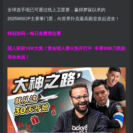
全球选手现已可通过线上卫星赛，赢得梦寐以求的
2025WSOP主赛事门票，向世界扑克最高殿堂发起进攻！
特别加码～每日免费席位赛
国人斩获
10W
大奖！
赏金猎人赛火热开打中 丰厚50M刀奖励
等你来战！