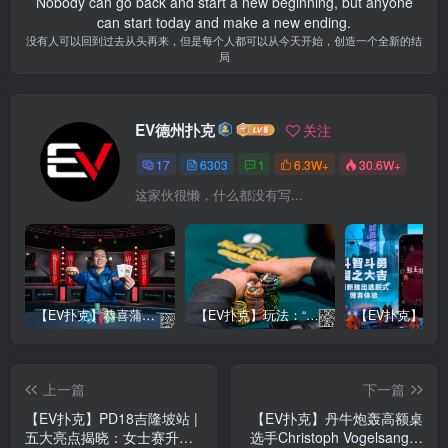
Nobody can go back and start a new beginning, but anyone
can start today and make a new ending.
没有人可以回到过去从头再来，但是每个人都可以从今天开始，创造一个全新的结
局
EV德州扑克
关注
17
6303
1
6.3W+
30.6W+
这家伙很懒，什么都没有写...
【EV扑克】恭喜蒲蔚然赛事#65夺冠，收获国人2023WSOP第六条金手链，奖金93万刀！
【EV扑克】玩法：“松弱鱼/松凶鱼打法”的基本攻略
上一篇
下一篇
【EV扑克】PD18吉隆坡站 |
【EV扑克】丹牛炮轰高额桌
五大亮点揭晓：女士赛升
选手Christoph Vogelsang：