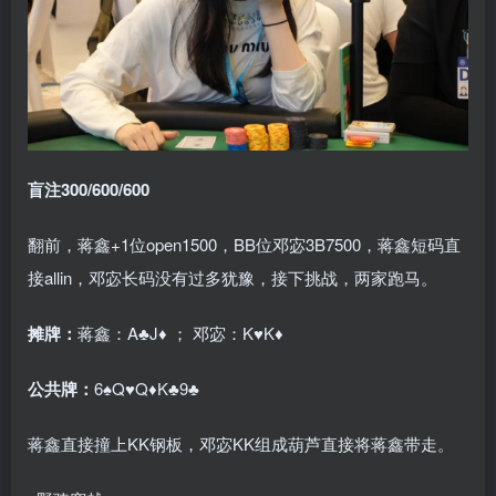
盲注300/600/600
翻前，蒋鑫+1位open1500，BB位邓宓3B7500，蒋鑫短码直
接allin，邓宓长码没有过多犹豫，接下挑战，两家跑马。
摊牌：
蒋鑫：A♣J♦ ； 邓宓：K♥K♦
公共牌：
6♠Q♥Q♦K♣9♣
蒋鑫直接撞上KK钢板，邓宓KK组成葫芦直接将蒋鑫带走。