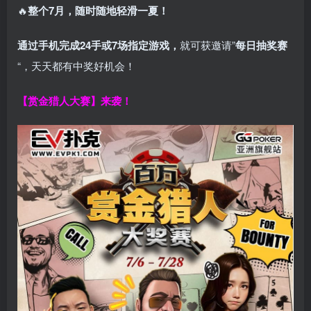
🔥
整个7月，随时随地轻滑一夏！
通过手机完成24手或7场指定游戏，
就可获邀请”
每日抽奖赛
“，天天都有中奖好机会！
【赏金猎人大赛】来袭！