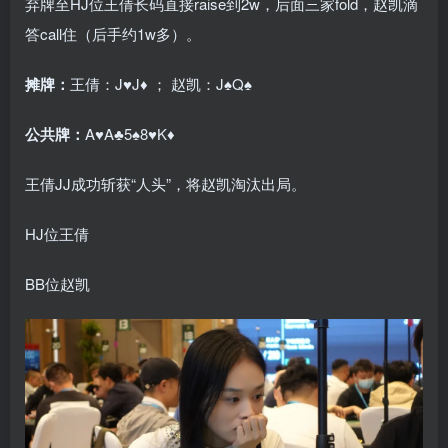
弃牌至HJ位王倩长码直接raise到2w，后面三家fold，赵凯滴
答call住（后手约1w多）。
摊牌：
王倩：J♥J♦ ； 赵凯：J♠Q♠
公共牌：
A♥A♣5♠8♥K♦
王倩JJ成功斩获“人头”，将赵凯淘汰出局。
HJ位王倩
BB位赵凯