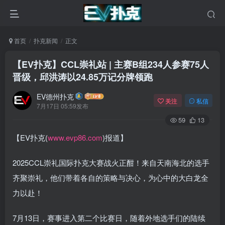
首页
扑克新闻
正文
【EV扑克】CCL崇礼站 | 主赛B组234人参赛75人
晋级，邱洪涛以24.85万记分牌领跑
EV德州扑克
关注
私信
7月17日 05:59发布
59
13
【EV扑克(
www.evp86.com
)报道】
2025CCL崇礼国际扑克大赛战火正酣！来自天南海北的选手
齐聚崇礼，他们带着各自的策略与决心，为心中的大白龙全
力以赴！
7月13日，赛事进入第二个比赛日，随着外地选手们的陆续