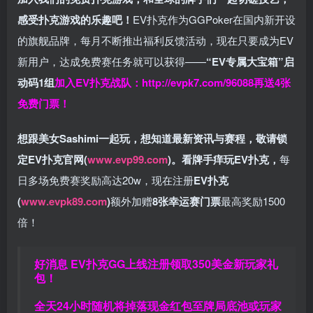
感受扑克游戏的乐趣吧！
EV扑克作为GGPoker在国内新开设
的旗舰品牌，每月不断推出福利反馈活动，现在只要成为EV
新用户，达成免费赛任务就可以获得——
“EV专属大宝箱”启
动码1组
加入EV扑克战队：
http://evpk7.com/96088
再送4张
免费门票！
想跟美女Sashimi一起玩，
想知道最新资讯与赛程，
敬请锁
定EV扑克官网(
www.evp99.com
)。
看牌手痒玩EV扑克，
每
日多场免费赛奖励高达20w，现在注册
EV扑克
(
www.evpk89.com
)
额外加赠
8张幸运赛门票
最高奖励1500
倍！
好消息 EV扑克GG上线注册领取350美金新玩家礼
包！
全天24小时随机将掉落现金红包至牌局底池或玩家