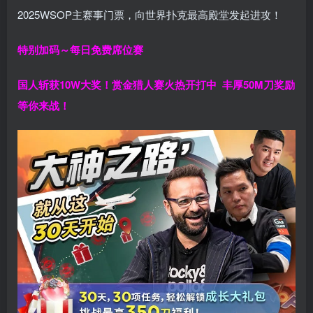
2025WSOP主赛事门票，向世界扑克最高殿堂发起进攻！
特别加码～每日免费席位赛
国人斩获
10W
大奖！
赏金猎人赛火热开打中 丰厚50M刀奖励
等你来战！