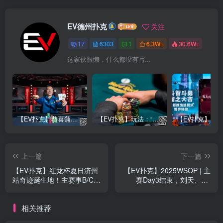
EV德州扑克
关注
17
6303
1
6.3W+
30.6W+
这家伙很懒，什么都没有写...
【EV扑克】恭喜蒲蔚然赛事#65夺冠，收获国人2023WSOP第六条金手链，奖金93万刀！
【EV扑克】玩法：“松弱鱼/松凶鱼打法”的基本攻略
上一篇
下一篇
【EV扑克】红龙杯夏日济州
【EV扑克】2025WSOP | 主
站奇迹诞生地！主赛事B/C两
赛Day3结束，刘天、Liu
组共314人次参赛84人晋
Xiaozhe领衔众国人晋级，离
级！“奥马哈小王子”陈昊一
奖励圈还差15人
相关推荐
日双冠实至名归成就傲人佳
话！