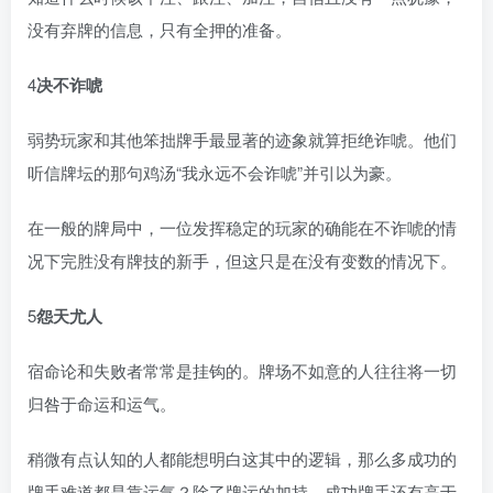
没有弃牌的信息，只有全押的准备。
4
决不诈唬
弱势玩家和其他笨拙牌手最显著的迹象就算拒绝诈唬。他们
听信牌坛的那句鸡汤“我永远不会诈唬”并引以为豪。
在一般的牌局中，一位发挥稳定的玩家的确能在不诈唬的情
况下完胜没有牌技的新手，但这只是在没有变数的情况下。
5
怨天尤人
宿命论和失败者常常是挂钩的。牌场不如意的人往往将一切
归咎于命运和运气。
稍微有点认知的人都能想明白这其中的逻辑，那么多成功的
牌手难道都是靠运气？除了牌运的加持，成功牌手还有高于