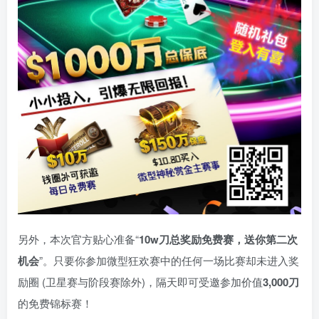
另外，本次官方贴心准备“
10w
刀
总奖励免费赛，送你第二次
机会
”。只要你参加微型狂欢赛中的任何一场比赛却未进入奖
励圈 (卫星赛与阶段赛除外)，隔天即可受邀参加价值
3,000
刀
的免费锦标赛！