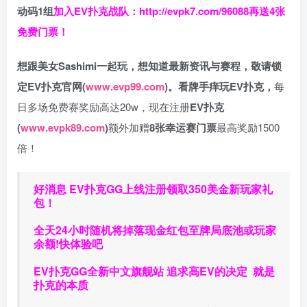
动码1组
加入EV扑克战队：
http://evpk7.com/96088
再送4张
免费门票！
想跟美女Sashimi一起玩，
想知道最新资讯与赛程，
敬请锁
定EV扑克官网(
www.evp99.com
)。
看牌手痒玩EV扑克，
每
日多场免费赛奖励高达20w，现在注册
EV扑克
(
www.evpk89.com
)
额外加赠
8张幸运赛门票
最高奖励1500
倍！
好消息 EV扑克GG上线注册领取350美金新玩家礼
包！
全天24小时随机将掉落现金红包至牌局底池或玩家
余额!快体验吧
EV扑克GG
全新中文旗舰站
追求高EV
的决定
就是
扑克的本质