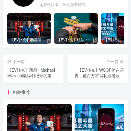
这家伙很懒，什么都没有写...
【EV扑克】恭喜蒲蔚然赛事#65夺冠，收获国人2023WSOP第六条金手链，奖金93万刀！
【EV扑克】玩法：“松弱鱼/松凶鱼打法”的基本攻略
上一篇
下一篇
【EV扑克】话题 | Michael
【EV扑克】WSOP仍在调
Mizrachi赢得创纪录的第四
查，但百万富翁制造者冠军
次扑克玩家锦标赛
已经确保拿到100万美元的
竞赛奖金
相关推荐