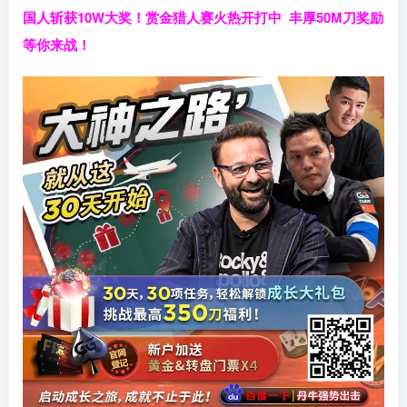
国人斩获
10W
大奖！
赏金猎人赛火热开打中 丰厚50M刀奖励
等你来战！