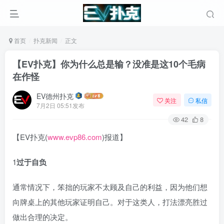
首页
扑克新闻
正文
【EV扑克】你为什么总是输？没准是这10个毛病
在作怪
EV德州扑克
关注
私信
7月2日 05:51发布
42
8
【EV扑克(
www.evp86.com
)报道】
1
过于自负
通常情况下，笨拙的玩家不太顾及自己的利益，因为他们想
向牌桌上的其他玩家证明自己。对于这类人，打法漂亮胜过
做出合理的决定。