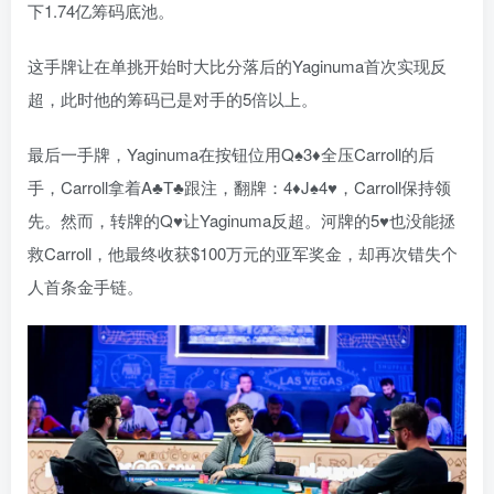
下1.74亿筹码底池。
这手牌让在单挑开始时大比分落后的Yaginuma首次实现反
超，此时他的筹码已是对手的5倍以上。
最后一手牌，Yaginuma在按钮位用Q♠3♦全压Carroll的后
手，Carroll拿着A♣T♣跟注，翻牌：4♦J♠4♥，Carroll保持领
先。然而，转牌的Q♥让Yaginuma反超。河牌的5♥也没能拯
救Carroll，他最终收获$100万元的亚军奖金，却再次错失个
人首条金手链。