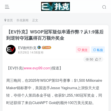
首页
扑克新闻
正文
【EV扑克】WSOP冠军疑似串通作弊？从1:9落后
到逆转夺冠赢得百万额外奖金
EV德州扑克
关注
私信
6月29日 14:58发布
50
7
【EV扑克(
www.evp99.com
)报道】
周三晚间，在2025年WSOP第53号赛事：$1,500 Millionaire
Maker锦标赛中，美国选手Jesse Yaginuma上演惊天大逆
转，夺得个人第四条金手链，收获$1,255,180冠军奖金，同
时还获得了来自ClubWPT Gold的额外100万美元奖励。