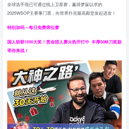
全球选手现已可通过线上卫星赛，赢得梦寐以求的
2025WSOP主赛事门票，向世界扑克最高殿堂发起进攻！
特别加码～每日免费席位赛
国人斩获
10W
大奖！
赏金猎人赛火热开打中 丰厚50M刀奖励
等你来战！