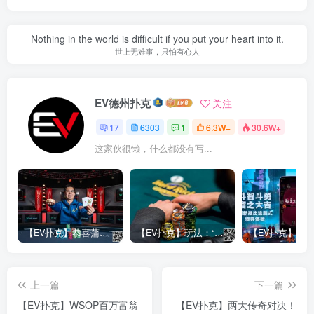
Nothing in the world is difficult if you put your heart into it.
世上无难事，只怕有心人
EV德州扑克
关注
17
6303
1
6.3W+
30.6W+
这家伙很懒，什么都没有写...
【EV扑克】恭喜蒲蔚然赛事#65夺冠，收获国人2023WSOP第六条金手链，奖金93万刀！
【EV扑克】玩法：“松弱鱼/松凶鱼打法”的基本攻略
上一篇
下一篇
【EV扑克】WSOP百万富翁
【EV扑克】两大传奇对决！