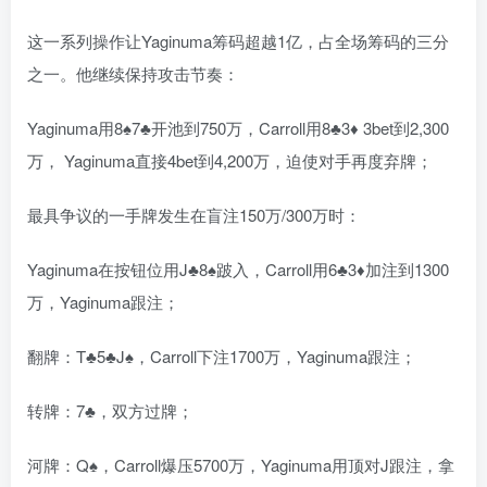
这一系列操作让Yaginuma筹码超越1亿，占全场筹码的三分
之一。他继续保持攻击节奏：
Yaginuma用8♠7♣开池到750万，Carroll用8♣3♦ 3bet到2,300
万， Yaginuma直接4bet到4,200万，迫使对手再度弃牌；
最具争议的一手牌发生在盲注150万/300万时：
Yaginuma在按钮位用J♣8♠跛入，Carroll用6♣3♦加注到1300
万，Yaginuma跟注；
翻牌：T♣5♣J♠，Carroll下注1700万，Yaginuma跟注；
转牌：7♣，双方过牌；
河牌：Q♠，Carroll爆压5700万，Yaginuma用顶对J跟注，拿