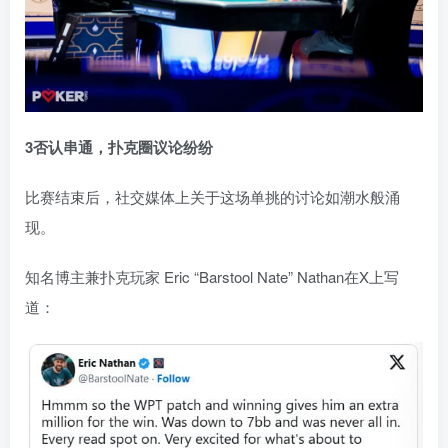
3
否认串通，扑克圈议论纷纷
比赛结束后，社交媒体上关于这场单挑的讨论如潮水般涌
现。
知名博主兼扑克玩家 Eric “Barstool Nate” Nathan在X上写
道：