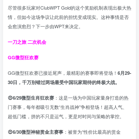
尽管很多玩家对ClubWPT Gold的这个奖励机制表现出极大热
情，但如今这场争议让此前的担忧变成现实。这种事情是否
会愈演愈烈？下一步由WPT来决定。
一刀之旅 二次机会
GG微型狂欢赛
GG微型狂欢赛已接近尾声，最精彩的赛事即将登场！
6
月29-
30日，千万别错过两场最受中国玩家期待的终极大战。
😍6/29
微型生肖狂欢赛
：这是一场为中国玩家量身打造的热
门赛事，每年都吸引无数“生肖战神”争相登场！超高人气、
超低门槛，拼的不只是运气，更是对时间与策略的掌控。
😍6/30
微型神秘赏金主赛事
：被誉为“性价比最高的赏金