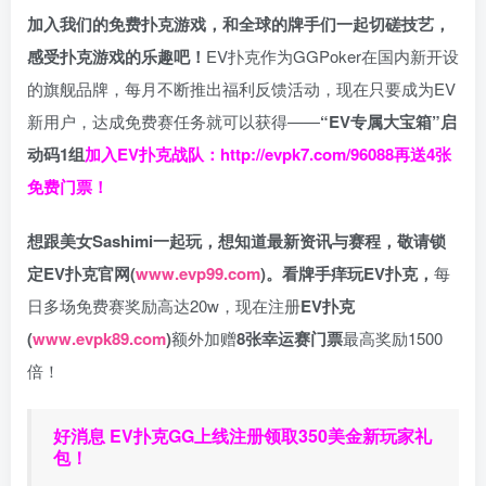
加入我们的免费扑克游戏，和全球的牌手们一起切磋技艺，
感受扑克游戏的乐趣吧！
EV扑克作为GGPoker在国内新开设
的旗舰品牌，每月不断推出福利反馈活动，现在只要成为EV
新用户，达成免费赛任务就可以获得——
“EV专属大宝箱”启
动码1组
加入EV扑克战队：
http://evpk7.com/96088
再送4张
免费门票！
想跟美女Sashimi一起玩，
想知道最新资讯与赛程，
敬请锁
定EV扑克官网(
www.evp99.com
)。
看牌手痒玩EV扑克，
每
日多场免费赛奖励高达20w，现在注册
EV扑克
(
www.evpk89.com
)
额外加赠
8张幸运赛门票
最高奖励1500
倍！
好消息 EV扑克GG上线注册领取350美金新玩家礼
包！